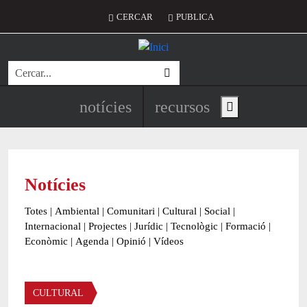
Vés al contingut
Menú del compte d'usuari
CERCAR
PUBLICA
Cerca
Navegació principal de l'encapç
notícies
recursos
Show main menu
Notícies
Totes
|
Ambiental
|
Comunitari
|
Cultural
|
Social
|
Internacional
|
Projectes
|
Jurídic
|
Tecnològic
|
Formació
|
Econòmic
|
Agenda
|
Opinió
|
Vídeos
Àmbit de la notícia
CULTURAL