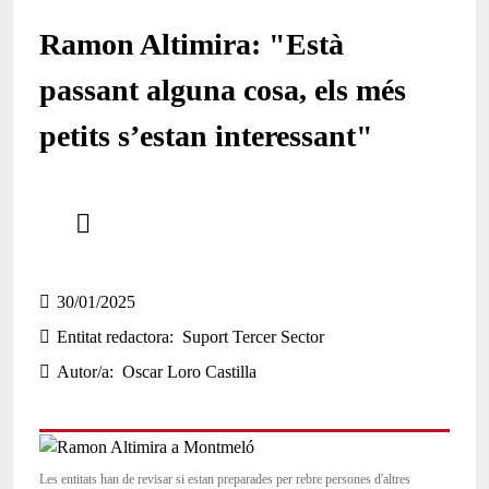
Ramon Altimira: "Està
passant alguna cosa, els més
petits s’estan interessant"
Comparteix
Compartir en altres xarxes socials
30/01/2025
Entitat redactora
Suport Tercer Sector
Autor/a
Oscar Loro Castilla
Les entitats han de revisar si estan preparades per rebre persones d'altres