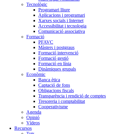
Tecnològic
Programari lliure
Aplicacions i programari
Xarxes socials i Internet
Accessibilitat i tecnologia
Comunicació associativa
Formació
PFAVC
Màsters i postgraus
Formació intervenció
Formació gestió
Formació en línia
Dinàmiques grupals
Econòmic
Banca ètica
Captació de fons
Obligacions fiscals
Transparència i rendició de comptes
Tresoreria i comptabilitat
Cooperativisme
Agenda
Opinió
Vídeos
Recursos
Tots