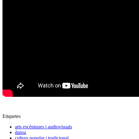
Etiquetes
arts escèniques i audiovisuals
dansa
cultura popular i tradicional