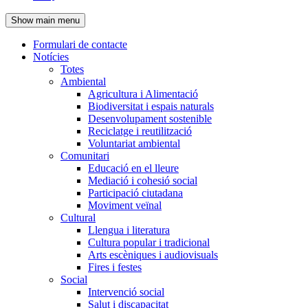
de
Show main menu
l'encapçalament
Formulari de contacte
Notícies
Navegació
Totes
principal
Ambiental
Agricultura i Alimentació
Biodiversitat i espais naturals
Desenvolupament sostenible
Reciclatge i reutilització
Voluntariat ambiental
Comunitari
Educació en el lleure
Mediació i cohesió social
Participació ciutadana
Moviment veïnal
Cultural
Llengua i literatura
Cultura popular i tradicional
Arts escèniques i audiovisuals
Fires i festes
Social
Intervenció social
Salut i discapacitat