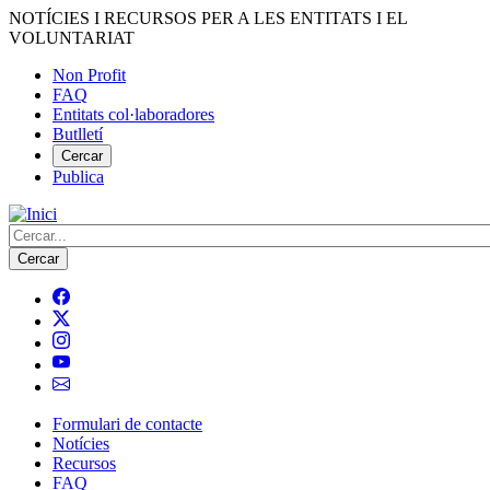
Vés
NOTÍCIES I RECURSOS PER A LES ENTITATS I EL
al
VOLUNTARIAT
contingut
Non Profit
FAQ
Menú
Entitats col·laboradores
del
Butlletí
compte
Cercar
Publica
d'usuari
Cerca
Formulari de contacte
Notícies
Navegació
Recursos
principal
FAQ