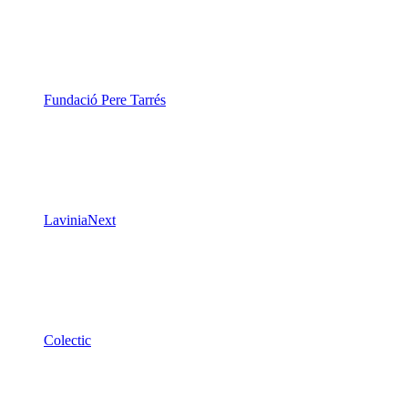
LaviniaNext
Colectic
Xarxa Digital Catalana