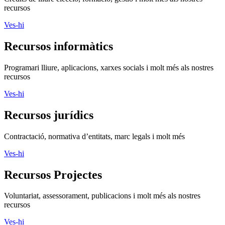
recursos
Ves-hi
Recursos jurídics
Contractació, normativa d’entitats, marc legals i molt més
Ves-hi
Recursos Projectes
Voluntariat, assessorament, publicacions i molt més als nostres
recursos
Ves-hi
Assessora't
Si vols aconseguir més impacte social, ASSESSORA'T!
La
Direcció General d’Acció Comunitària i Innovació Social
(DGACIS)
posa a la teva disposició un conjunt de serveis