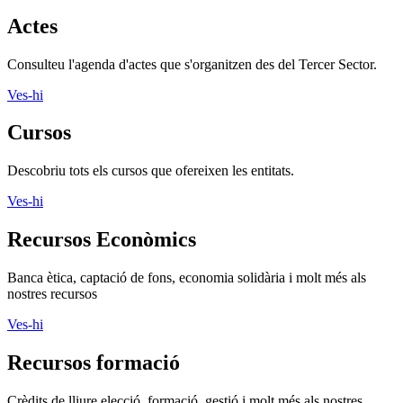
Cursos
Descobriu tots els cursos que ofereixen les entitats.
Ves-hi
Recursos Econòmics
Banca ètica, captació de fons, economia solidària i molt més als
nostres recursos
Ves-hi
Recursos formació
Crèdits de lliure elecció, formació, gestió i molt més als nostres
recursos
Ves-hi
Recursos informàtics
Programari lliure, aplicacions, xarxes socials i molt més als nostres