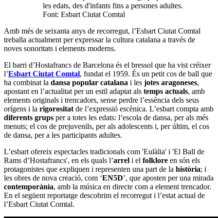
les edats, des d'infants fins a persones adultes.
Font: Esbart Ciutat Comtal
Amb més de seixanta anys de recorregut, l’Esbart Ciutat Comtal
treballa actualment per expressar la cultura catalana a través de
noves sonoritats i elements moderns.
El barri d’Hostafrancs de Barcelona és el bressol que ha vist créixer
l’
Esbart Ciutat Comtal
, fundat el 1959. És un petit cos de ball que
ha combinat la
dansa popular catalana
i les
jotes aragoneses
,
apostant en l’actualitat per un estil adaptat als
temps actuals
, amb
elements originals i trencadors, sense perdre l’essència dels seus
orígens i la
rigorositat
de l’expressió escènica. L’esbart compta amb
diferents grups
per a totes les edats: l’escola de dansa, per als més
menuts; el cos de prejuvenils, per als adolescents i, per últim, el cos
de dansa, per a les participants adultes.
L’esbart ofereix espectacles tradicionals com 'Eulàlia' i 'El Ball de
Rams d’Hostafrancs', en els quals l’
arrel
i el
folklore
en són els
protagonistes que expliquen i representen una part de la
història
; i
les obres de nova creació, com ‘
EN5D
’, que aposten per una mirada
contemporània
, amb la música en directe com a element trencador.
En el següent reportatge descobrim el recorregut i l’estat actual de
l’Esbart Ciutat Comtal.