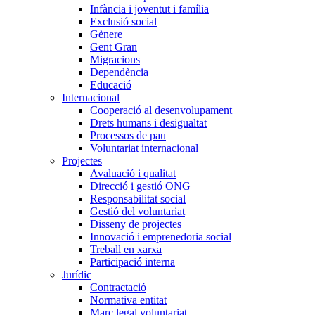
Infància i joventut i família
Exclusió social
Gènere
Gent Gran
Migracions
Dependència
Educació
Internacional
Cooperació al desenvolupament
Drets humans i desigualtat
Processos de pau
Voluntariat internacional
Projectes
Avaluació i qualitat
Direcció i gestió ONG
Responsabilitat social
Gestió del voluntariat
Disseny de projectes
Innovació i emprenedoria social
Treball en xarxa
Participació interna
Jurídic
Contractació
Normativa entitat
Marc legal voluntariat