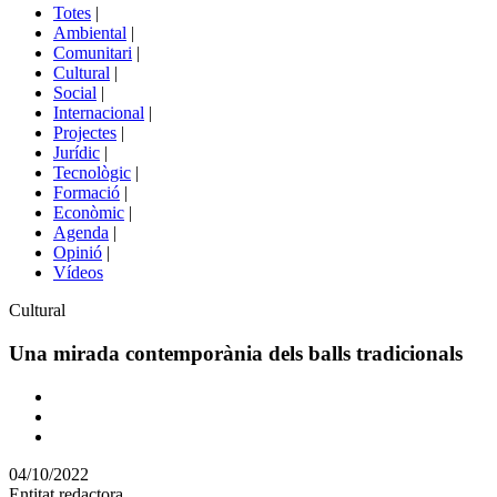
del
Totes
|
menú
Ambiental
|
de
Comunitari
|
portals
Cultural
|
Social
|
Internacional
|
Projectes
|
Jurídic
|
Tecnològic
|
Formació
|
Econòmic
|
Agenda
|
Opinió
|
Vídeos
Àmbit
Cultural
de
la
Una mirada contemporània dels balls tradicionals
notícia
Comparteix
Compartir
en
04/10/2022
altres
Entitat redactora
xarxes