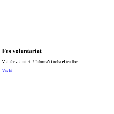
Fes voluntariat
Vols fer voluntariat? Informa't i troba el teu lloc
Ves-hi
Actes
Consulteu l'agenda d'actes que s'organitzen des del Tercer Sector.
Ves-hi