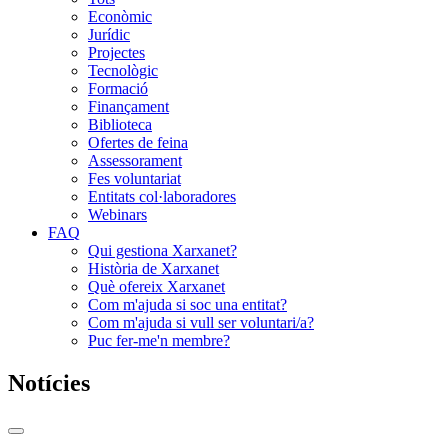
Econòmic
Jurídic
Projectes
Tecnològic
Formació
Finançament
Biblioteca
Ofertes de feina
Assessorament
Fes voluntariat
Entitats col·laboradores
Webinars
FAQ
Qui gestiona Xarxanet?
Història de Xarxanet
Què ofereix Xarxanet
Com m'ajuda si soc una entitat?
Com m'ajuda si vull ser voluntari/a?
Puc fer-me'n membre?
Notícies
Commutador