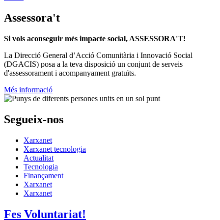
d'assessorament i acompanyament gratuïts.
Més informació
Segueix-nos
Xarxanet
Xarxanet tecnologia
Actualitat
Tecnologia
Finançament
Xarxanet
Xarxanet
Fes Voluntariat!
Ofertes de feina
Butlletins
Contacte