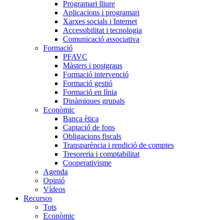
Programari lliure
Aplicacions i programari
Xarxes socials i Internet
Accessibilitat i tecnologia
Comunicació associativa
Formació
PFAVC
Màsters i postgraus
Formació intervenció
Formació gestió
Formació en línia
Dinàmiques grupals
Econòmic
Banca ètica
Captació de fons
Obligacions fiscals
Transparència i rendició de comptes
Tresoreria i comptabilitat
Cooperativisme
Agenda
Opinió
Vídeos
Recursos
Tots
Econòmic