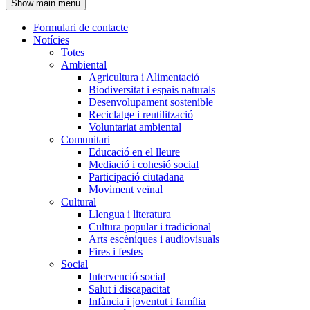
Show main menu
l'encapçalament
Formulari de contacte
Notícies
Navegació
Totes
principal
Ambiental
Agricultura i Alimentació
Biodiversitat i espais naturals
Desenvolupament sostenible
Reciclatge i reutilització
Voluntariat ambiental
Comunitari
Educació en el lleure
Mediació i cohesió social
Participació ciutadana
Moviment veïnal
Cultural
Llengua i literatura
Cultura popular i tradicional
Arts escèniques i audiovisuals
Fires i festes
Social
Intervenció social
Salut i discapacitat
Infància i joventut i família