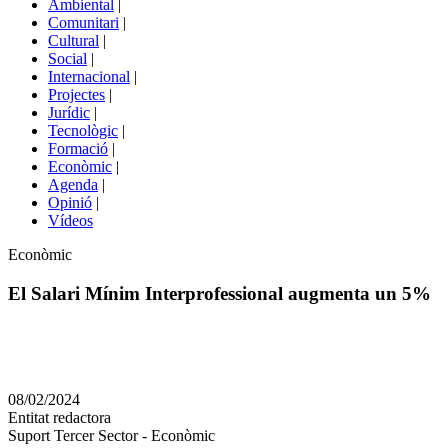
Ambiental
|
de
Comunitari
|
portals
Cultural
|
Social
|
Internacional
|
Projectes
|
Jurídic
|
Tecnològic
|
Formació
|
Econòmic
|
Agenda
|
Opinió
|
Vídeos
Àmbit
Econòmic
de
la
El Salari Mínim Interprofessional augmenta un 5%
notícia
Comparteix
Compartir
en
08/02/2024
altres
Entitat redactora
xarxes
Suport Tercer Sector - Econòmic
socials