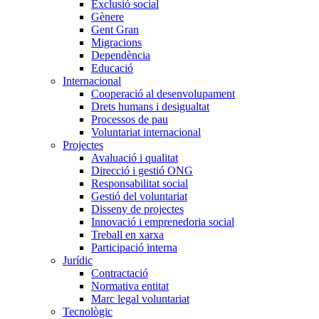
Exclusió social
Gènere
Gent Gran
Migracions
Dependència
Educació
Internacional
Cooperació al desenvolupament
Drets humans i desigualtat
Processos de pau
Voluntariat internacional
Projectes
Avaluació i qualitat
Direcció i gestió ONG
Responsabilitat social
Gestió del voluntariat
Disseny de projectes
Innovació i emprenedoria social
Treball en xarxa
Participació interna
Jurídic
Contractació
Normativa entitat
Marc legal voluntariat
Tecnològic