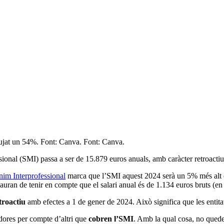
pujat un 54%. Font: Canva. Font: Canva.
sional (SMI) passa a ser de 15.879 euros anuals, amb caràcter retroacti
ínim Interprofessional
marca que l’SMI aquest 2024 serà un 5% més alt 
hauran de tenir en compte que el salari anual és de 1.134 euros bruts (e
troactiu
amb efectes a 1 de gener de 2024. Això significa que les entit
dores per compte d’altri que
cobren l’SMI
. Amb la qual cosa, no quede