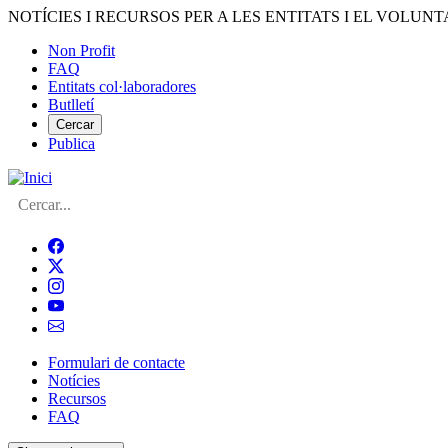
Vés
NOTÍCIES I RECURSOS PER A LES ENTITATS I EL VOLUNT
al
Non Profit
contingut
FAQ
Menú
Entitats col·laboradores
del
Butlletí
compte
Cercar
Publica
d'usuari
Cerca
Formulari de contacte
Notícies
Navegació
Recursos
principal
FAQ
de