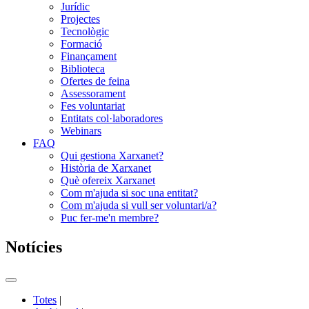
Jurídic
Projectes
Tecnològic
Formació
Finançament
Biblioteca
Ofertes de feina
Assessorament
Fes voluntariat
Entitats col·laboradores
Webinars
FAQ
Qui gestiona Xarxanet?
Història de Xarxanet
Què ofereix Xarxanet
Com m'ajuda si soc una entitat?
Com m'ajuda si vull ser voluntari/a?
Puc fer-me'n membre?
Notícies
Commutador
del
Totes
|
menú