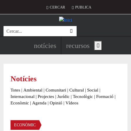
Vés al contingut
Menú del compte d'usuari
CERCAR
PUBLICA
Cerca
Navegació principal de l'encapç
notícies
recursos
Show main menu
Notícies
Totes
|
Ambiental
|
Comunitari
|
Cultural
|
Social
|
Internacional
|
Projectes
|
Jurídic
|
Tecnològic
|
Formació
|
Econòmic
|
Agenda
|
Opinió
|
Vídeos
Àmbit de la notícia
ECONÒMIC