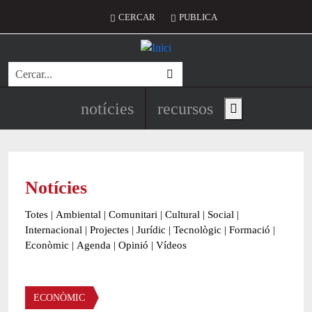
Vés al contingut
Menú del compte d'usuari
CERCAR
PUBLICA
Cerca
Navegació principal de l'encapç
notícies
recursos
Show main menu
Notícies
Totes
|
Ambiental
|
Comunitari
|
Cultural
|
Social
|
Internacional
|
Projectes
|
Jurídic
|
Tecnològic
|
Formació
|
Econòmic
|
Agenda
|
Opinió
|
Vídeos
Àmbit de la notícia
ECONÒMIC