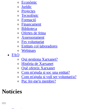
Econòmic
Jurídic
Projectes
Tecnològic
Formació
Finançament
Biblioteca
Ofertes de feina
Assessorament
Fes voluntariat
Entitats col·laboradores
Webinars
FAQ
Qui gestiona Xarxanet?
Història de Xarxanet
Què ofereix Xarxanet
Com m'ajuda si soc una entitat?
Com m'ajuda si vull ser voluntari/a?
Puc fer-me'n membre?
Notícies
Commutador
del