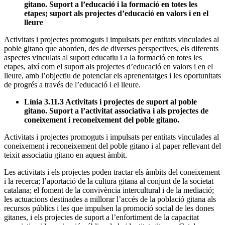
gitano. Suport a l’educació i la formació en totes les
etapes; suport als projectes d’educació en valors i en el
lleure
Activitats i projectes promoguts i impulsats per entitats vinculades al
poble gitano que aborden, des de diverses perspectives, els diferents
aspectes vinculats al suport educatiu i a la formació en totes les
etapes, així com el suport als projectes d’educació en valors i en el
lleure, amb l’objectiu de potenciar els aprenentatges i les oportunitats
de progrés a través de l’educació i el lleure.
Línia 3.11.3 Activitats i projectes de suport al poble
gitano. Suport a l’activitat associativa i als projectes de
coneixement i reconeixement del poble gitano.
Activitats i projectes promoguts i impulsats per entitats vinculades al
coneixement i reconeixement del poble gitano i al paper rellevant del
teixit associatiu gitano en aquest àmbit.
Les activitats i els projectes poden tractar els àmbits del coneixement
i la recerca; l’aportació de la cultura gitana al conjunt de la societat
catalana; el foment de la convivència intercultural i de la mediació;
les actuacions destinades a millorar l’accés de la població gitana als
recursos públics i les que impulsen la promoció social de les dones
gitanes, i els projectes de suport a l’enfortiment de la capacitat