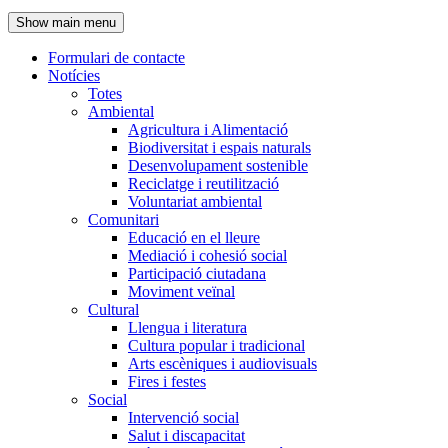
de
Show main menu
l'encapçalament
Formulari de contacte
Notícies
Navegació
Totes
principal
Ambiental
Agricultura i Alimentació
Biodiversitat i espais naturals
Desenvolupament sostenible
Reciclatge i reutilització
Voluntariat ambiental
Comunitari
Educació en el lleure
Mediació i cohesió social
Participació ciutadana
Moviment veïnal
Cultural
Llengua i literatura
Cultura popular i tradicional
Arts escèniques i audiovisuals
Fires i festes
Social
Intervenció social
Salut i discapacitat