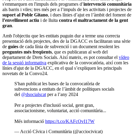
s'emmarquen en l'impuls dels programes d’
intervenció comunitària
als barris i viles; tres més per a l’impuls de les activitats i projectes de
suport al Poble Gitano
, i dues línies d’ajut en l’àmbit del foment de
l’envelliment actiu
i de lluita
contra el maltractament de la gent
gran
.
Amb l'objectiu que les entitats puguin dur a terme una correcta
presentació dels projectes, des de la DGACC es facilitaran una sèrie
de
guies
de cada línia de subvenció i un document resolent les
preguntes més freqüents
, que es publicaran al web del
departament de Drets Socials. Així mateix, es pot consultar el
vídeo
de la sessió informativa
explicativa de la convocatòria, així com les
línies d'ajut de la DGACC, en el qual s’expliquen les principals
novetats de la Convo24.
S'han publicat les bases de la convocatòria de
subvencions a entitats de l’àmbit de polítiques socials
del
@dsocialscat
per a l’any 2024
Per a projectes d'inclusió social, gent gran,
associacionisme, voluntariat, acció comunitària...
Més informació
https://t.co/KAFcOvI17W
— Acció Cívica i Comunitària (@acciocivicat)