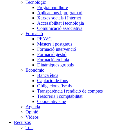
Tecnològic
Programari lliure
Aplicacions i programari
Xarxes socials i Internet
Accessibilitat i tecnologia
Comunicació associativa
Formació
PFAVC
Màsters i postgraus
Formació intervenció
Formació gestió
Formació en línia
Dinàmiques grupals
Econòmic
Banca ètica
Captació de fons
Obligacions fiscals
Transparència i rendició de comptes
Tresoreria i comptabilitat
Cooperativisme
Agenda
Opinió
Vídeos
Recursos
Tots