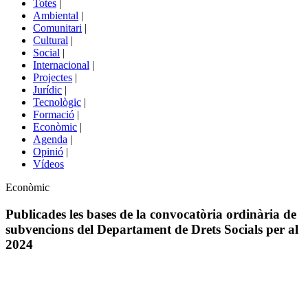
Totes
|
menú
Ambiental
|
de
Comunitari
|
portals
Cultural
|
Social
|
Internacional
|
Projectes
|
Jurídic
|
Tecnològic
|
Formació
|
Econòmic
|
Agenda
|
Opinió
|
Vídeos
Àmbit
Econòmic
de
la
Publicades les bases de la convocatòria ordinària de
notícia
subvencions del Departament de Drets Socials per al
2024
Comparteix
Compartir