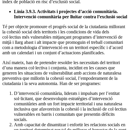
índex de població en risc d’exclusió social.
Línia 3.9.3. Activitats i projectes d’acció comunitària.
Intervenció comunitària per lluitar contra l’exclusió social
Té per objecte promoure el progrés social de la ciutadania millorant
la cohesió social dels territoris i les condicions de vida dels
col·lectius més vulnerables mitjançant programes d’intervenció de
mitjà i llarg abast i alt impacte que promoguin el treball comunitari
com a metodologia d’intervenció en un territori específic i d’acord
amb un calendari i un conjunt d’actuacions planificades.
Així mateix, han de pretendre resoldre les necessitats del territori
d’una manera col·lectiva i conjunta, incidint en les causes que
generen les situacions de vulnerabilitat amb accions de naturalesa
preventiva que millorin la cohesió social, l’empoderament de la
ciutadania i la seva autonomia. Han de ser programes:
D’intervenció comunitària, liderats i impulsats per l’entitat
sol·licitant, que desenvolupin estratègies d’intervenció
comunitàries amb un fort impacte territorial i una naturalesa
inclusiva que afavoreixin la cohesió i la inclusió de col·lectius
vulnerables en barris i comunitats que presentin dèficits
socials.
Amb capacitat de dinamitzar i enfortir les relacions socials en
un territori determinat per tal de millorar el benestar de la gent