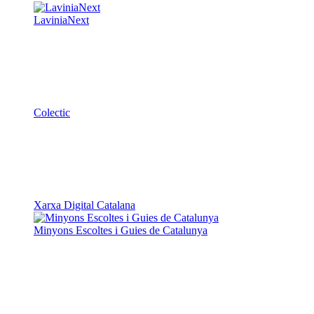
LaviniaNext
Colectic
Xarxa Digital Catalana
Minyons Escoltes i Guies de Catalunya
TOTHOMweb
Kiwop
Un projecte de