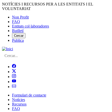
Vés
NOTÍCIES I RECURSOS PER A LES ENTITATS I EL
al
VOLUNTARIAT
contingut
Non Profit
FAQ
Menú
Entitats col·laboradores
del
Butlletí
compte
Cercar
Publica
d'usuari
Cerca
Formulari de contacte
Notícies
Navegació
Recursos
principal
FAQ