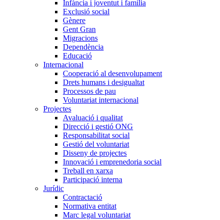
Infància i joventut i família
Exclusió social
Gènere
Gent Gran
Migracions
Dependència
Educació
Internacional
Cooperació al desenvolupament
Drets humans i desigualtat
Processos de pau
Voluntariat internacional
Projectes
Avaluació i qualitat
Direcció i gestió ONG
Responsabilitat social
Gestió del voluntariat
Disseny de projectes
Innovació i emprenedoria social
Treball en xarxa
Participació interna
Jurídic
Contractació
Normativa entitat
Marc legal voluntariat