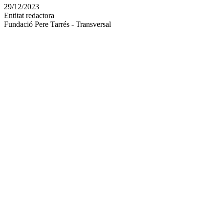
en
29/12/2023
altres
Entitat redactora
xarxes
Fundació Pere Tarrés - Transversal
socials