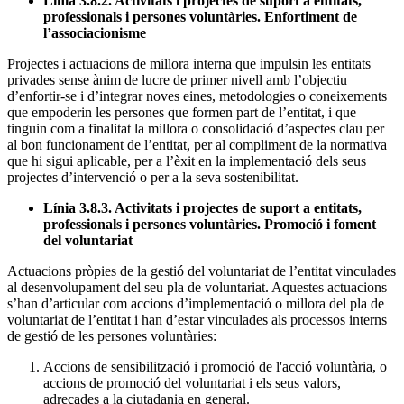
Línia 3.8.2. Activitats i projectes de suport a entitats,
professionals i persones voluntàries. Enfortiment de
l’associacionisme
Projectes i actuacions de millora interna que impulsin les entitats
privades sense ànim de lucre de primer nivell amb l’objectiu
d’enfortir-se i d’integrar noves eines, metodologies o coneixements
que empoderin les persones que formen part de l’entitat, i que
tinguin com a finalitat la millora o consolidació d’aspectes clau per
al bon funcionament de l’entitat, per al compliment de la normativa
que hi sigui aplicable, per a l’èxit en la implementació dels seus
projectes d’intervenció o per a la seva sostenibilitat.
Línia 3.8.3. Activitats i projectes de suport a entitats,
professionals i persones voluntàries. Promoció i foment
del voluntariat
Actuacions pròpies de la gestió del voluntariat de l’entitat vinculades
al desenvolupament del seu pla de voluntariat. Aquestes actuacions
s’han d’articular com accions d’implementació o millora del pla de
voluntariat de l’entitat i han d’estar vinculades als processos interns
de gestió de les persones voluntàries:
Accions de sensibilització i promoció de l'acció voluntària, o
accions de promoció del voluntariat i els seus valors,
adreçades a la ciutadania en general.