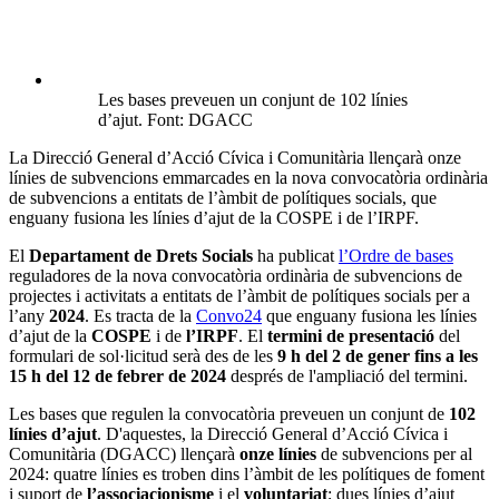
Les bases preveuen un conjunt de 102 línies
d’ajut. Font: DGACC
La Direcció General d’Acció Cívica i Comunitària llençarà onze
línies de subvencions emmarcades en la nova convocatòria ordinària
de subvencions a entitats de l’àmbit de polítiques socials, que
enguany fusiona les línies d’ajut de la COSPE i de l’IRPF.
El
Departament de Drets Socials
ha publicat
l’Ordre de bases
reguladores de la nova convocatòria ordinària de subvencions de
projectes i activitats a entitats de l’àmbit de polítiques socials per a
l’any
2024
. Es tracta de la
Convo24
que enguany fusiona les línies
d’ajut de la
COSPE
i de
l’IRPF
. El
termini de presentació
del
formulari de sol·licitud serà des de les
9 h
del 2 de gener fins a les
15 h del 12 de febrer de 2024
després de l'ampliació del termini.
Les bases que regulen la convocatòria preveuen un conjunt de
102
línies d’ajut
. D'aquestes, la Direcció General d’Acció Cívica i
Comunitària (DGACC) llençarà
onze línies
de subvencions per al
2024: quatre línies es troben dins l’àmbit de les polítiques de foment
i suport de
l’associacionisme
i el
voluntariat
; dues línies d’ajut