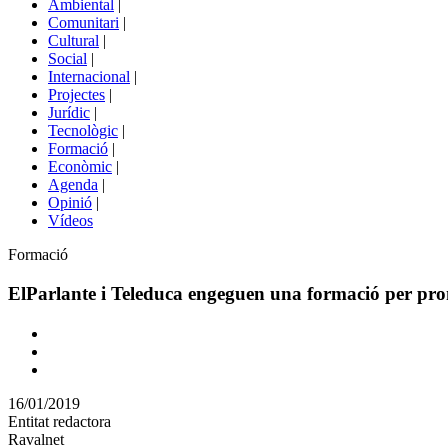
Ambiental
|
de
Comunitari
|
portals
Cultural
|
Social
|
Internacional
|
Projectes
|
Jurídic
|
Tecnològic
|
Formació
|
Econòmic
|
Agenda
|
Opinió
|
Vídeos
Àmbit
Formació
de
la
ElParlante i Teleduca engeguen una formació per pr
notícia
Comparteix
Compartir
en
16/01/2019
altres
Entitat redactora
xarxes
Ravalnet
socials