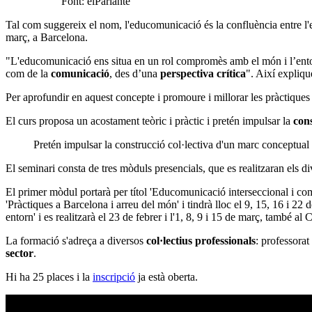
Font: elParlante
Tal com suggereix el nom, l'educomunicació és la confluència entre l'e
març, a Barcelona.
"L'educomunicació ens situa en un rol compromès amb el món i l’entorn
com de la
comunicació
, des d’una
perspectiva crítica
". Així expliqu
Per aprofundir en aquest concepte i promoure i millorar les pràctiques
El curs proposa un acostament teòric i pràctic i pretén impulsar la
cons
Pretén impulsar la construcció col·lectiva d'un marc conceptual qu
El seminari consta de tres mòduls presencials, que es realitzaran els d
El primer mòdul portarà per títol 'Educomunicació interseccional i com
'Pràctiques a Barcelona i arreu del món' i tindrà lloc el 9, 15, 16 i 22
entorn' i es realitzarà el 23 de febrer i l'1, 8, 9 i 15 de març, també a
La formació s'adreça a diversos
col·lectius professionals
: professorat
sector
.
Hi ha 25 places i la
inscripció
ja està oberta.