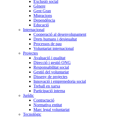
Exclusió social
Gènere
Gent Gran
Migracions
Dependència
Educació
Internacional
Cooperació al desenvolupament
Drets humans i desigualtat
Processos de pau
Voluntariat internacional
Projectes
Avaluació i qualitat
Direcció i gestió ONG
Responsabilitat social
Gestió del voluntariat
Disseny de projectes
Innovació i emprenedoria social
Treball en xarxa
Participació interna
Jurídic
Contractació
Normativa entitat
Marc legal voluntariat
Tecnològic