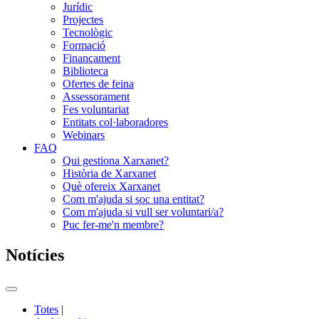
Jurídic
Projectes
Tecnològic
Formació
Finançament
Biblioteca
Ofertes de feina
Assessorament
Fes voluntariat
Entitats col·laboradores
Webinars
FAQ
Qui gestiona Xarxanet?
Història de Xarxanet
Què ofereix Xarxanet
Com m'ajuda si soc una entitat?
Com m'ajuda si vull ser voluntari/a?
Puc fer-me'n membre?
Notícies
Commutador
del
Totes
|
menú