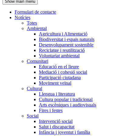
Show main menu
l'encapçalament
Formulari de contacte
Notícies
Navegació
Totes
principal
Ambiental
Agricultura i Alimentació
Biodiversitat i espais naturals
Desenvolupament sostenible
Reciclatge i reutilització
Voluntariat ambiental
Comunitari
Educació en el lleure
Mediació i cohesió social
Participació ciutadana
Moviment veïnal
Cultural
Llengua i literatura
Cultura popular i tradicional
Arts escèniques i audiovisuals
Fires i festes
Social
Intervenció social
Salut i discapacitat
Infància i joventut i família