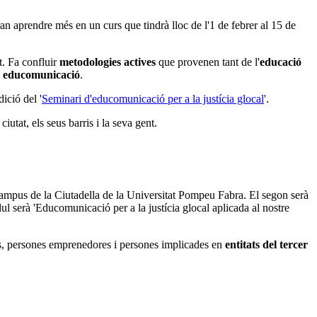
n aprendre més en un curs que tindrà lloc de l'1 de febrer al 15 de
t. Fa confluir
metodologies actives
que provenen tant de l'
educació
e
educomunicació
.
ició del '
Seminari d'educomunicació per a la justícia glocal
'.
iutat, els seus barris i la seva gent.
 Campus de la Ciutadella de la Universitat Pompeu Fabra. El segon serà
dul serà 'Educomunicació per a la justícia glocal aplicada al nostre
stes, persones emprenedores i persones implicades en
entitats del tercer