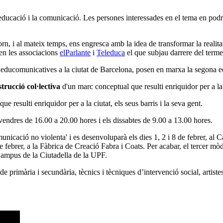
ducació i la comunicació. Les persones interessades en el tema en podra
, i al mateix temps, ens engresca amb la idea de transformar la realita
en les associacions
elParlante
i
Teleduca
el que subjau darrere del term
 educomunicatives a la ciutat de Barcelona, posen en marxa la segona ed
trucció col·lectiva
d'un marc conceptual que resulti enriquidor per a la c
e resulti enriquidor per a la ciutat, els seus barris i la seva gent.
ivendres de 16.00 a 20.00 hores i els dissabtes de 9.00 a 13.00 hores.
unicació no violenta' i es desenvoluparà els dies 1, 2 i 8 de febrer, al
 de febrer, a la Fàbrica de Creació Fabra i Coats. Per acabar, el tercer mò
l Campus de la Ciutadella de la UPF.
 de primària i secundària, tècnics i tècniques d’intervenció social, arti