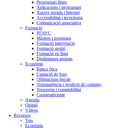
Programari lliure
Aplicacions i programari
Xarxes socials i Internet
Accessibilitat i tecnologia
Comunicació associativa
Formació
PFAVC
Màsters i postgraus
Formació intervenció
Formació gestió
Formació en línia
Dinàmiques grupals
Econòmic
Banca ètica
Captació de fons
Obligacions fiscals
Transparència i rendició de comptes
Tresoreria i comptabilitat
Cooperativisme
Agenda
Opinió
Vídeos
Recursos
Tots
Econòmic