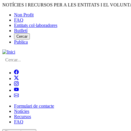
Vés
NOTÍCIES I RECURSOS PER A LES ENTITATS I EL VOLUNT
al
Non Profit
contingut
FAQ
Menú
Entitats col·laboradores
del
Butlletí
compte
Cercar
Publica
d'usuari
Cerca
Formulari de contacte
Notícies
Navegació
Recursos
principal
FAQ
de