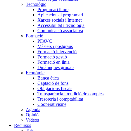
Tecnològic
Programari lliure
Aplicacions i programari
Xarxes socials i Internet
Accessibilitat i tecnologia
Comunicació associativa
Formació
PFAVC
Màsters i postgraus
Formació intervenció
Formació gestió
Formació en línia
Dinàmiques grupals
Econòmic
Banca ètica
Captació de fons
Obligacions fiscals
Transparència i rendició de comptes
Tresoreria i comptabilitat
Cooperativisme
Agenda
Opinió
Vídeos
Recursos
Tots