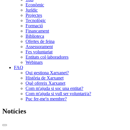
Econòmic
Jurídic
Projectes
Tecnològic
Formació
Finançament
Biblioteca
Ofertes de feina
Assessorament
Fes voluntariat
Entitats col·laboradores
Webinars
FAQ
Qui gestiona Xarxanet?
Història de Xarxanet
Què ofereix Xarxanet
Com m'ajuda si soc una entitat?
Com m'ajuda si vull ser voluntari/a?
Puc fer-me'n membre?
Notícies
Commutador