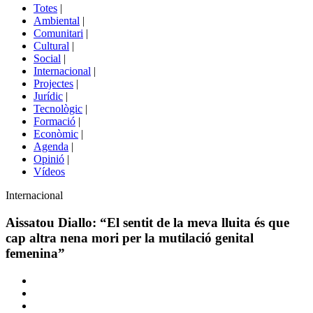
del
Totes
|
menú
Ambiental
|
de
Comunitari
|
portals
Cultural
|
Social
|
Internacional
|
Projectes
|
Jurídic
|
Tecnològic
|
Formació
|
Econòmic
|
Agenda
|
Opinió
|
Vídeos
Àmbit
Internacional
de
la
Aissatou Diallo: “El sentit de la meva lluita és que
notícia
cap altra nena mori per la mutilació genital
femenina”
Comparteix
Compartir