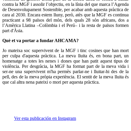
contra la MGF i assolir l’objectiu, en la línia del que marca l’Agenda
de Desenvolupament Sostenible, per acabar amb aquesta pràctica de
cara al 2030. Encara estem lluny, però, atès que la MGF es continua
practicant a 98 països del món, dels quals 28 són africans, dos a
l’Amèrica Llatina –Colòmbia i el Perú– i la resta de països formen
part d'Àsia.
Què et va portar a fundar AHCAMA?
Jo mateixa soc supervivent de la MGF i tinc cosines que han mort
per culpa d'aquesta pràctica. La meva lluita és, en bona part, un
homenatge a totes les nenes i dones que han patit aquest tipus de
violència. Per desgràcia, la MGF ha format part de la meva vida i
ser-ne una supervivent m'ha permès parlar-ne i lluitar-hi des de la
pell, des de la meva pròpia experiència. El sentit de la meva lluita és
que cal altra nena pateixi o mori per aquesta pràctica.
Ver esta publicación en Instagram