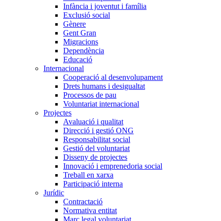
Infància i joventut i família
Exclusió social
Gènere
Gent Gran
Migracions
Dependència
Educació
Internacional
Cooperació al desenvolupament
Drets humans i desigualtat
Processos de pau
Voluntariat internacional
Projectes
Avaluació i qualitat
Direcció i gestió ONG
Responsabilitat social
Gestió del voluntariat
Disseny de projectes
Innovació i emprenedoria social
Treball en xarxa
Participació interna
Jurídic
Contractació
Normativa entitat
Marc legal voluntariat