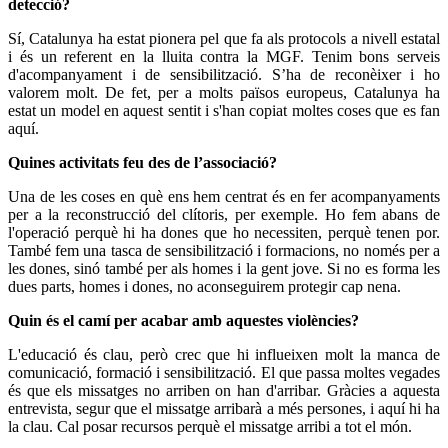
detecció?
Sí, Catalunya ha estat pionera pel que fa als protocols a nivell estatal
i és un referent en la lluita contra la MGF. Tenim bons serveis
d'acompanyament i de sensibilització. S’ha de reconèixer i ho
valorem molt. De fet, per a molts països europeus, Catalunya ha
estat un model en aquest sentit i s'han copiat moltes coses que es fan
aquí.
Quines activitats feu des de l’associació?
Una de les coses en què ens hem centrat és en fer acompanyaments
per a la reconstrucció del clítoris, per exemple. Ho fem abans de
l'operació perquè hi ha dones que ho necessiten, perquè tenen por.
També fem una tasca de sensibilització i formacions, no només per a
les dones, sinó també per als homes i la gent jove. Si no es forma les
dues parts, homes i dones, no aconseguirem protegir cap nena.
Quin és el camí per acabar amb aquestes violències?
L'educació és clau, però crec que hi influeixen molt la manca de
comunicació, formació i sensibilització. El que passa moltes vegades
és que els missatges no arriben on han d'arribar. Gràcies a aquesta
entrevista, segur que el missatge arribarà a més persones, i aquí hi ha
la clau. Cal posar recursos perquè el missatge arribi a tot el món.