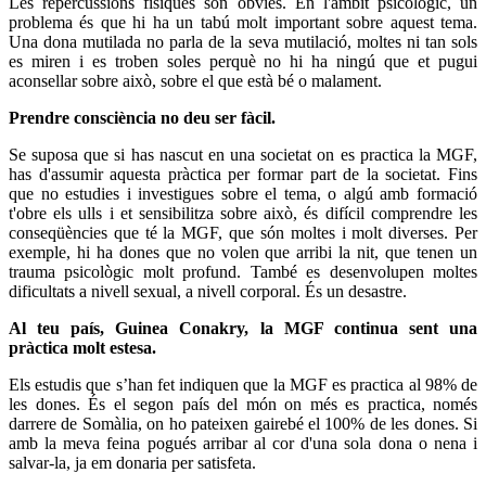
Les repercussions físiques són òbvies. En l'àmbit psicològic, un
problema és que hi ha un tabú molt important sobre aquest tema.
Una dona mutilada no parla de la seva mutilació, moltes ni tan sols
es miren i es troben soles perquè no hi ha ningú que et pugui
aconsellar sobre això, sobre el que està bé o malament.
Prendre consciència no deu ser fàcil.
Se suposa que si has nascut en una societat on es practica la MGF,
has d'assumir aquesta pràctica per formar part de la societat. Fins
que no estudies i investigues sobre el tema, o algú amb formació
t'obre els ulls i et sensibilitza sobre això, és difícil comprendre les
conseqüències que té la MGF, que són moltes i molt diverses. Per
exemple, hi ha dones que no volen que arribi la nit, que tenen un
trauma psicològic molt profund. També es desenvolupen moltes
dificultats a nivell sexual, a nivell corporal. És un desastre.
Al teu país, Guinea Conakry, la MGF continua sent una
pràctica molt estesa.
Els estudis que s’han fet indiquen que la MGF es practica al 98% de
les dones. És el segon país del món on més es practica, només
darrere de Somàlia, on ho pateixen gairebé el 100% de les dones. Si
amb la meva feina pogués arribar al cor d'una sola dona o nena i
salvar-la, ja em donaria per satisfeta.