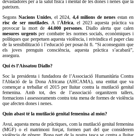
devastadores per a la salut física i mental de les dones i nenes que la
pateixen.
Segons
Nacions Unides
, el 2024,
4,4 milions de nenes
estan en
risc de ser mutilades
. A l’
Àfrica
, el 2023 aquesta pràctica va
provocar la mort de
44.000 persones
. Diallo alerta que calen
mesures urgents
per combatre les normes socials, econòmiques i
polítiques que perpetuen aquesta violència, i reivindica el paper clau
de la sensibilització i l’educació per posar-hi fi. “Si aconseguim que
els joves prenguin consciència, aquesta pràctica s’acabarà”,
assegura.
Qui és l’Aissatou Diallo?
Soc la presidenta i fundadora de l’Associació Humanitària Contra
l'Ablació de la Dona Africana (AHCAMA), una entitat que va
començar a treballar el 2015 per lluitar contra la mutilació genital
femenina. Amb tot, des de l’associació organitzem tallers,
formacions i assessoraments contra tota mena de formes de violència
que afecten dones i nenes.
Quin abast té la mutilació genital femenina al món?
Avui, aquesta mena de pràctiques, com la mutilació genital femenina
(MGF) o el matrimoni forçat, formen part del que considerem
violència de gènere. Bona part de la nostra tasca se centra a lluitar