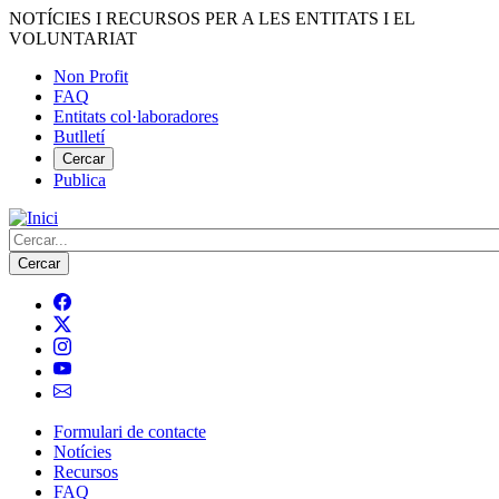
Vés
NOTÍCIES I RECURSOS PER A LES ENTITATS I EL
al
VOLUNTARIAT
contingut
Non Profit
FAQ
Menú
Entitats col·laboradores
del
Butlletí
compte
Cercar
Publica
d'usuari
Cerca
Formulari de contacte
Notícies
Navegació
Recursos
principal
FAQ