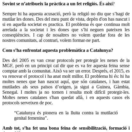
Sovint se n’atribueix la pràctica a un fet religiós. És així
?
Sempre hi ha aquesta acusació, però la religió no diu que s’hagi de
mutilar les dones. Des del meu punt de vista, depèn d'on has nascut i
si en aquella societat es practica. El problema és que continua molt
arrelada a la societat i les dones que s’hi neguen pateixen les
conseqüències. I cap de nosaltres no volem quedar fora de les
nostres comunitats, al contrari, volem formar-ne part.
Com s’ha enfrontat aquesta problemàtica a Catalunya?
Des del 2005 es van crear protocols per protegir les nenes de la
MGF, però en un principi cal dir que es va fer aquesta feina sense
comptar amb la comunitat. Això va ser un error. Després, el 2015, es
va renovar el protocol i ha anat molt millor. El problema hi és: hi ha
moltes nenes que han nascut aquí, que són catalanes, i han estat
mutilades als seus països d’origen, ja sigui a Guinea, Gàmbia,
Senegal. I moltes ja no tornen i resulta molt difícil protegir-les.
Moltes nenes catalanes s'han quedat allà, i en aquests casos els
protocols serveixen de poc.
“Catalunya és pionera en la lluita contra la mutilació
genital femenina”.
Amb tot, s’ha fet una bona feina de sensibilització, formació i