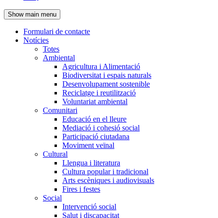
de
Show main menu
l'encapçalament
Formulari de contacte
Notícies
Navegació
Totes
principal
Ambiental
Agricultura i Alimentació
Biodiversitat i espais naturals
Desenvolupament sostenible
Reciclatge i reutilització
Voluntariat ambiental
Comunitari
Educació en el lleure
Mediació i cohesió social
Participació ciutadana
Moviment veïnal
Cultural
Llengua i literatura
Cultura popular i tradicional
Arts escèniques i audiovisuals
Fires i festes
Social
Intervenció social
Salut i discapacitat