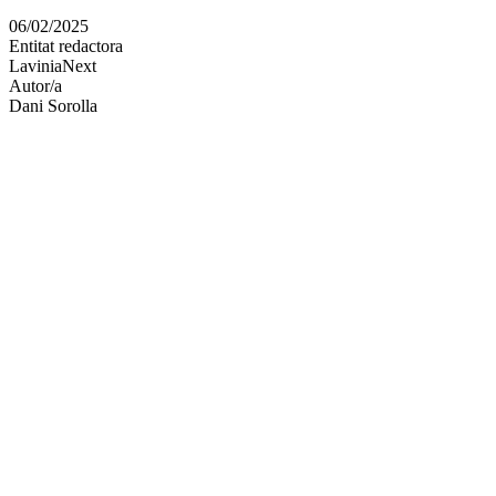
en
06/02/2025
altres
Entitat redactora
xarxes
LaviniaNext
socials
Autor/a
Dani Sorolla