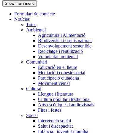
Show main menu
l'encapçalament
Formulari de contacte
Notícies
Navegació
Totes
principal
Ambiental
Agricultura i Alimentació
Biodiversitat i espais naturals
Desenvolupament sostenible
Reciclatge i reutilització
Voluntariat ambiental
Comunitari
Educació en el lleure
Mediació i cohesió social
Participació ciutadana
Moviment veïnal
Cultural
Llengua i literatura
Cultura popular i tradicional
Arts escèniques i audiovisuals
Fires i festes
Social
Intervenció social
Salut i discapacitat
Infància i joventut i família