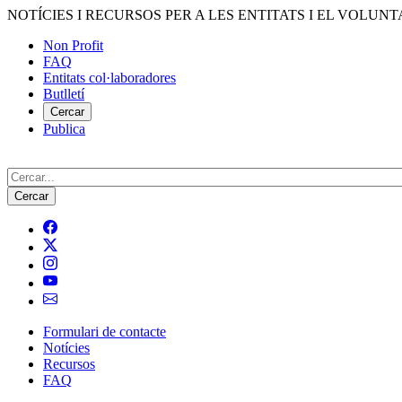
Vés
NOTÍCIES I RECURSOS PER A LES ENTITATS I EL VOLUNT
al
Non Profit
contingut
FAQ
Menú
Entitats col·laboradores
del
Butlletí
compte
Cercar
Publica
d'usuari
Cerca
Formulari de contacte
Notícies
Navegació
Recursos
principal
FAQ
de