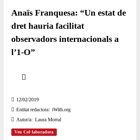
Anaïs Franquesa: “Un estat de
dret hauria facilitat
observadors internacionals a
l’1-O”
Comparteix
Compartir en altres xarxes socials
12/02/2019
Entitat redactora
iWith.org
Autor/a
Laura Morral
Veu Col·laboradora