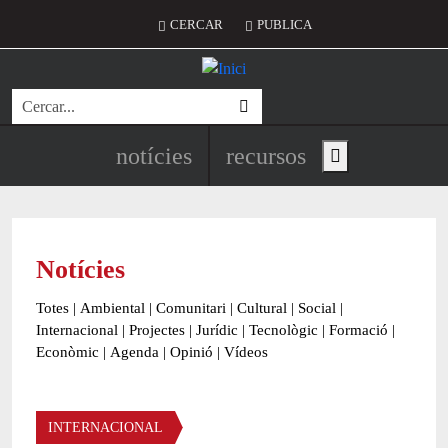
Vés al contingut
Menú del compte d'usuari
CERCAR
PUBLICA
Cerca
Navegació principal de l'encapç
notícies
recursos
Show main menu
Notícies
Totes
|
Ambiental
|
Comunitari
|
Cultural
|
Social
|
Internacional
|
Projectes
|
Jurídic
|
Tecnològic
|
Formació
|
Econòmic
|
Agenda
|
Opinió
|
Vídeos
Àmbit de la notícia
INTERNACIONAL