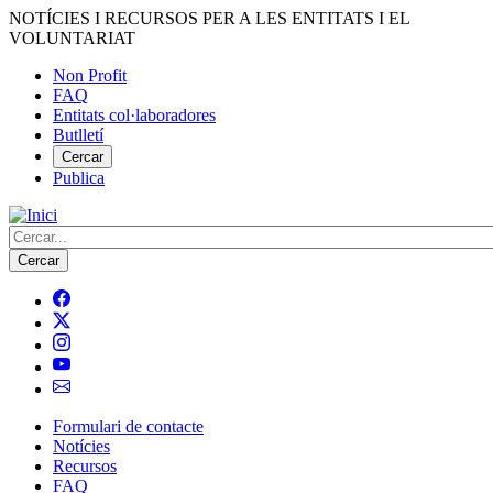
Vés
NOTÍCIES I RECURSOS PER A LES ENTITATS I EL
al
VOLUNTARIAT
contingut
Non Profit
FAQ
Menú
Entitats col·laboradores
del
Butlletí
compte
Cercar
Publica
d'usuari
Cerca
Formulari de contacte
Notícies
Navegació
Recursos
principal
FAQ