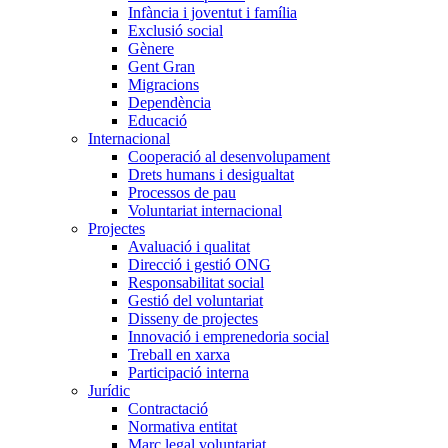
Infància i joventut i família
Exclusió social
Gènere
Gent Gran
Migracions
Dependència
Educació
Internacional
Cooperació al desenvolupament
Drets humans i desigualtat
Processos de pau
Voluntariat internacional
Projectes
Avaluació i qualitat
Direcció i gestió ONG
Responsabilitat social
Gestió del voluntariat
Disseny de projectes
Innovació i emprenedoria social
Treball en xarxa
Participació interna
Jurídic
Contractació
Normativa entitat
Marc legal voluntariat