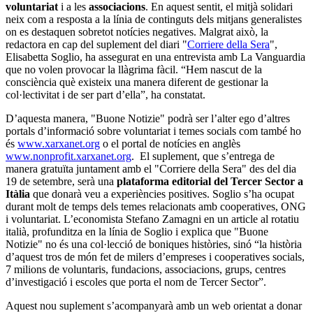
voluntariat
i a les
associacions
. En aquest sentit, el mitjà solidari
neix com a resposta a la línia de continguts dels mitjans generalistes
on es destaquen sobretot notícies negatives. Malgrat això, la
redactora en cap del suplement del diari "
Corriere della Sera
",
Elisabetta Soglio, ha assegurat en una entrevista amb La Vanguardia
que no volen provocar la llàgrima fàcil. “Hem nascut de la
consciència què existeix una manera diferent de gestionar la
col·lectivitat i de ser part d’ella”, ha constatat.
D’aquesta manera, "Buone Notizie" podrà ser l’alter ego d’altres
portals d’informació sobre voluntariat i temes socials com també ho
és
www.xarxanet.org
o el portal de notícies en anglès
www.nonprofit.xarxanet.org
. El suplement, que s’entrega de
manera gratuïta juntament amb el "Corriere della Sera" des del dia
19 de setembre, serà una
plataforma editorial del Tercer Sector a
Itàlia
que donarà veu a experiències positives. Soglio s’ha ocupat
durant molt de temps dels temes relacionats amb cooperatives, ONG
i voluntariat. L’economista Stefano Zamagni en un article al rotatiu
italià, profunditza en la línia de Soglio i explica que "Buone
Notizie" no és una col·lecció de boniques històries, sinó “la història
d’aquest tros de món fet de milers d’empreses i cooperatives socials,
7 milions de voluntaris, fundacions, associacions, grups, centres
d’investigació i escoles que porta el nom de Tercer Sector”.
Aquest nou suplement s’acompanyarà amb un web orientat a donar