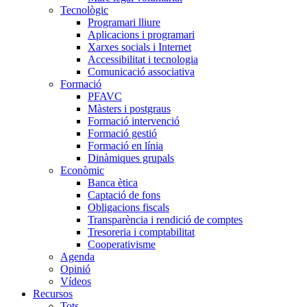
Tecnològic
Programari lliure
Aplicacions i programari
Xarxes socials i Internet
Accessibilitat i tecnologia
Comunicació associativa
Formació
PFAVC
Màsters i postgraus
Formació intervenció
Formació gestió
Formació en línia
Dinàmiques grupals
Econòmic
Banca ètica
Captació de fons
Obligacions fiscals
Transparència i rendició de comptes
Tresoreria i comptabilitat
Cooperativisme
Agenda
Opinió
Vídeos
Recursos
Tots