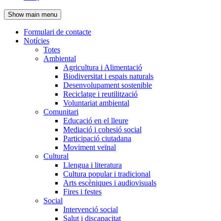
de
Show main menu
l'encapçalament
Formulari de contacte
Notícies
Navegació
Totes
principal
Ambiental
Agricultura i Alimentació
Biodiversitat i espais naturals
Desenvolupament sostenible
Reciclatge i reutilització
Voluntariat ambiental
Comunitari
Educació en el lleure
Mediació i cohesió social
Participació ciutadana
Moviment veïnal
Cultural
Llengua i literatura
Cultura popular i tradicional
Arts escèniques i audiovisuals
Fires i festes
Social
Intervenció social
Salut i discapacitat