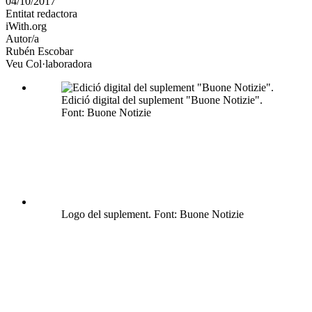
04/10/2017
altres
Entitat redactora
xarxes
iWith.org
socials
Autor/a
Rubén Escobar
Veu Col·laboradora
Edició digital del suplement "Buone Notizie".
Font: Buone Notizie
Logo del suplement. Font: Buone Notizie