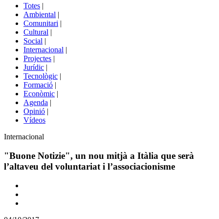
del
Totes
|
menú
Ambiental
|
de
Comunitari
|
portals
Cultural
|
Social
|
Internacional
|
Projectes
|
Jurídic
|
Tecnològic
|
Formació
|
Econòmic
|
Agenda
|
Opinió
|
Vídeos
Àmbit
Internacional
de
la
"Buone Notizie", un nou mitjà a Itàlia que serà
notícia
l’altaveu del voluntariat i l’associacionisme
Comparteix
Compartir
en