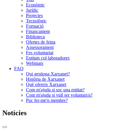
Econòmic
Jurídic
Projectes
Tecnològic
Formació
Finançament
Biblioteca
Ofertes de feina
Assessorament
Fes voluntariat
Entitats col·laboradores
Webinars
FAQ
Qui gestiona Xarxanet?
Història de Xarxanet
Què ofereix Xarxanet
Com m'ajuda si soc una entitat?
Com m'ajuda si vull ser voluntari/a?
Puc fer-me'n membre?
Notícies
Commutador