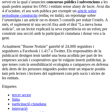
servei en la qual s’anuncien
concursos públics i subvencions
a les
quals poden aspirar les ONG i entitats sense afany de lucre. Avui dia
4 d’octubre, el seu web publica per exemple un
article sobre
periodisme constructiu
(enllaç en italià), un reportatge sobre
l’ortoteràpia i un article on es donen 5 consells per reduir l’estrès. A
més, el suplement té una secció fixa amb el títol “La meva bona
notícia”, on un lector explicarà la seva experiència en un esforç per
construir una secció amb la participació ciutadana i donar veu a la
gent.
Actualment "Buone Notizie" gairebé té 24.000 seguidors i
seguidores a Facebook i 1.417 a Twitter. Els responsables de la
publicació desitgen tenir també una bona acollida per part de les
empreses socials i cooperatives que hi vulguin inserir publicitat, ja
que temes com la sensibilització ecologista o campanyes en defensa
dels drets de les persones migrades poden tenir un impacte positiu
tant pels lectors i lectores del suplement com pels socis i sòcies de
les entitats.
Etiquetes
tercer sector
Itàlia
participació ciutadana
innovació