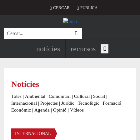
Vés al contingut
Menú del compte d'usuari
CERCAR
PUBLICA
Cerca
Navegació principal de l'encapç
notícies
recursos
Show main menu
Notícies
Totes
|
Ambiental
|
Comunitari
|
Cultural
|
Social
|
Internacional
|
Projectes
|
Jurídic
|
Tecnològic
|
Formació
|
Econòmic
|
Agenda
|
Opinió
|
Vídeos
Àmbit de la notícia
INTERNACIONAL