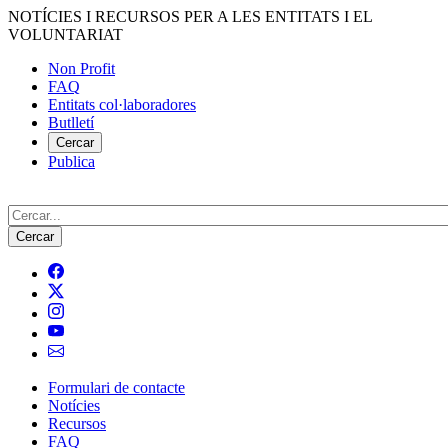
Vés
NOTÍCIES I RECURSOS PER A LES ENTITATS I EL
al
VOLUNTARIAT
contingut
Non Profit
FAQ
Menú
Entitats col·laboradores
del
Butlletí
compte
Cercar
Publica
d'usuari
Cerca
Formulari de contacte
Notícies
Navegació
Recursos
principal
FAQ