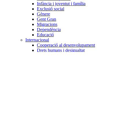
Infància i joventut i família
Exclusió social
Gènere
Gent Gran
Migracions
Dependència
Educació
Internacional
Cooperació al desenvolupament
Drets humans i desigualtat
Processos de pau
Voluntariat internacional
Projectes
Avaluació i qualitat
Direcció i gestió ONG
Responsabilitat social
Gestió del voluntariat
Disseny de projectes
Innovació i emprenedoria social
Treball en xarxa
Participació interna
Jurídic
Contractació
Normativa entitat
Marc legal voluntariat