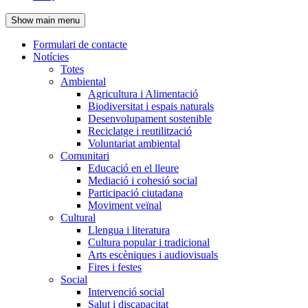
de
Show main menu
l'encapçalament
Formulari de contacte
Notícies
Navegació
Totes
principal
Ambiental
Agricultura i Alimentació
Biodiversitat i espais naturals
Desenvolupament sostenible
Reciclatge i reutilització
Voluntariat ambiental
Comunitari
Educació en el lleure
Mediació i cohesió social
Participació ciutadana
Moviment veïnal
Cultural
Llengua i literatura
Cultura popular i tradicional
Arts escèniques i audiovisuals
Fires i festes
Social
Intervenció social
Salut i discapacitat