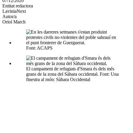
07/12/2020
altres
Entitat redactora
xarxes
LaviniaNext
socials
Autor/a
Oriol March
Font: ACAPS
El campament de refugiats d'Smara és dels més
grans de la zona del Sàhara occidental. Font: Una
finestra al món: Sàhara Occidental