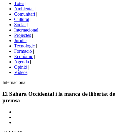
del
Totes
|
menú
Ambiental
|
de
Comunitari
|
portals
Cultural
|
Social
|
Internacional
|
Projectes
|
Jurídic
|
Tecnològic
|
Formació
|
Econòmic
|
Agenda
|
Opinió
|
Vídeos
Àmbit
Internacional
de
la
El Sàhara Occidental i la manca de llibertat de
notícia
premsa
Comparteix
Compartir
en