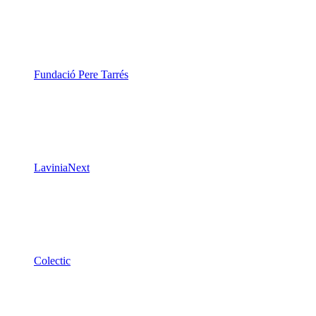
Fundació Pere Tarrés
LaviniaNext
Colectic
Xarxa Digital Catalana
Minyons Escoltes i Guies de Catalunya