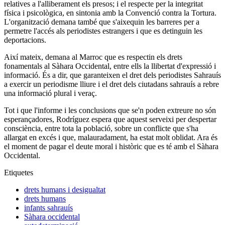
relatives a l'alliberament els presos; i el respecte per la integritat
física i psicològica, en sintonia amb la Convenció contra la Tortura.
L'organització demana també que s'aixequin les barreres per a
permetre l'accés als periodistes estrangers i que es detinguin les
deportacions.
Així mateix, demana al Marroc que es respectin els drets
fonamentals al Sàhara Occidental, entre ells la llibertat d'expressió i
informació. És a dir, que garanteixen el dret dels periodistes Sahrauís
a exercir un periodisme lliure i el dret dels ciutadans sahrauís a rebre
una informació plural i veraç.
Tot i que l'informe i les conclusions que se'n poden extreure no són
esperançadores, Rodríguez espera que aquest serveixi per despertar
consciència, entre tota la població, sobre un conflicte que s'ha
allargat en excés i que, malauradament, ha estat molt oblidat. Ara és
el moment de pagar el deute moral i històric que es té amb el Sàhara
Occidental.
Etiquetes
drets humans i desigualtat
drets humans
infants sahrauís
Sàhara occidental