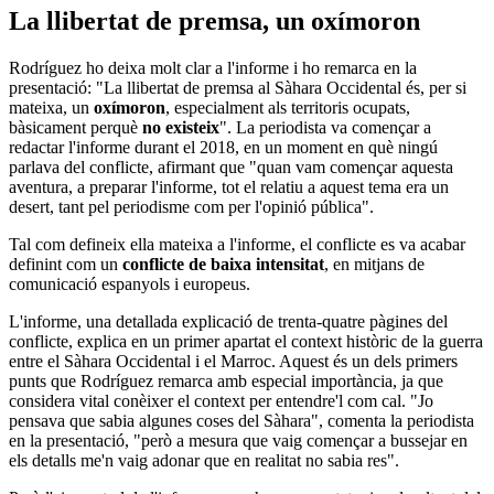
La llibertat de premsa, un oxímoron
Rodríguez ho deixa molt clar a l'informe i ho remarca en la
presentació: "La llibertat de premsa al Sàhara Occidental és, per si
mateixa, un
oxímoron
, especialment als territoris ocupats,
bàsicament perquè
no existeix
". La periodista va començar a
redactar l'informe durant el 2018, en un moment en què ningú
parlava del conflicte, afirmant que "quan vam començar aquesta
aventura, a preparar l'informe, tot el relatiu a aquest tema era un
desert, tant pel periodisme com per l'opinió pública".
Tal com defineix ella mateixa a l'informe, el conflicte es va acabar
definint com un
conflicte de baixa intensitat
, en mitjans de
comunicació espanyols i europeus.
L'informe, una detallada explicació de trenta-quatre pàgines del
conflicte, explica en un primer apartat el context històric de la guerra
entre el Sàhara Occidental i el Marroc. Aquest és un dels primers
punts que Rodríguez remarca amb especial importància, ja que
considera vital conèixer el context per entendre'l com cal. "Jo
pensava que sabia algunes coses del Sàhara", comenta la periodista
en la presentació, "però a mesura que vaig començar a bussejar en
els detalls me'n vaig adonar que en realitat no sabia res".