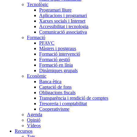
Tecnològic
Programari lliure
Aplicacions i programari
Xarxes socials i Internet
Accessibilitat i tecnologia
Comunicació associativa
Formació
PFAVC
Màsters i postgraus
Formació intervenció
Formació gestió
Formació en línia
Dinàmiques grupals
Econòmic
Banca ètica
Captació de fons
Obligacions fiscals
Transparència i rendició de comptes
Tresoreria i comptabilitat
Cooperativisme
Agenda
Opinió
Vídeos
Recursos
Tots