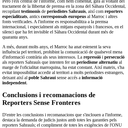
Però l'eix central de l'informe, com hem comentat, gira al voltant del
tractament de la llibertat de premsa en la zona del Sàhara Occidental,
recopilant
testimonis
de
periodistes Sahrauís
, així com
reporters
especialitzats
, antics
corresponsals europeus
al Marroc i altres
fonts verificades. A l'informe es responsabilitza a la premsa
internacional, i especialment als mitjans espanyols i francesos, en el
silenci que ha fet invisible el Sàhara Occidental durant més de
quaranta anys.
A més, durant molts anys, el Marroc ha anat estenent la seva
influència pel territori, prohibint la comunicació de qualsevol mena
d'informació contrària als seus interessos. La
repressió
i
persecució
als reporters Sahrauís que intenten fer un
periodisme alternatiu
al
marge de l'oficialitat marroquina, ha estat constant. Així mateix, s'ha
evitat impossibilitat accedir al territori a molts periodistes estrangers,
deixant així al
poble Sahrauí
sense accés a
informació
independent
.
Conclusions i recomanacions de
Reporters Sense Fronteres
D'entre les conclusions i recomanacions que s'inclouen a l'informe,
destaca la demanda de judicis justos amb totes les garanties pels
reporters Sahrauís; el compliment de totes les exigències de l'ONU