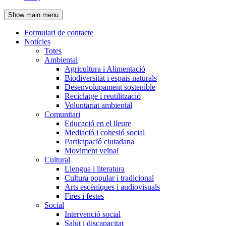
de
Show main menu
l'encapçalament
Formulari de contacte
Notícies
Navegació
Totes
principal
Ambiental
Agricultura i Alimentació
Biodiversitat i espais naturals
Desenvolupament sostenible
Reciclatge i reutilització
Voluntariat ambiental
Comunitari
Educació en el lleure
Mediació i cohesió social
Participació ciutadana
Moviment veïnal
Cultural
Llengua i literatura
Cultura popular i tradicional
Arts escèniques i audiovisuals
Fires i festes
Social
Intervenció social
Salut i discapacitat