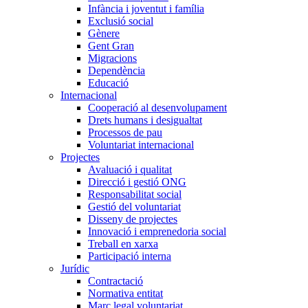
Infància i joventut i família
Exclusió social
Gènere
Gent Gran
Migracions
Dependència
Educació
Internacional
Cooperació al desenvolupament
Drets humans i desigualtat
Processos de pau
Voluntariat internacional
Projectes
Avaluació i qualitat
Direcció i gestió ONG
Responsabilitat social
Gestió del voluntariat
Disseny de projectes
Innovació i emprenedoria social
Treball en xarxa
Participació interna
Jurídic
Contractació
Normativa entitat
Marc legal voluntariat