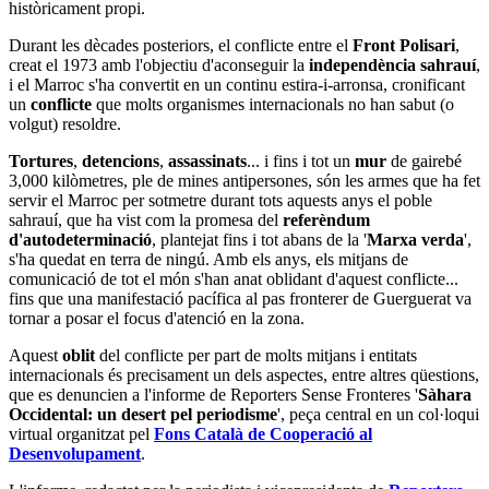
històricament propi.
Durant les dècades posteriors, el conflicte entre el
Front Polisari
,
creat el 1973 amb l'objectiu d'aconseguir la
independència sahrauí
,
i el Marroc s'ha convertit en un continu estira-i-arronsa, cronificant
un
conflicte
que molts organismes internacionals no han sabut (o
volgut) resoldre.
Tortures
,
detencions
,
assassinats
... i fins i tot un
mur
de gairebé
3,000 kilòmetres, ple de mines antipersones, són les armes que ha fet
servir el Marroc per sotmetre durant tots aquests anys el poble
sahrauí, que ha vist com la promesa del
referèndum
d'autodeterminació
, plantejat fins i tot abans de la '
Marxa verda
',
s'ha quedat en terra de ningú. Amb els anys, els mitjans de
comunicació de tot el món s'han anat oblidant d'aquest conflicte...
fins que una manifestació pacífica al pas fronterer de Guerguerat va
tornar a posar el focus d'atenció en la zona.
Aquest
oblit
del conflicte per part de molts mitjans i entitats
internacionals és precisament un dels aspectes, entre altres qüestions,
que es denuncien a l'informe de Reporters Sense Fronteres '
Sàhara
Occidental: un desert pel periodisme
', peça central en un col·loqui
virtual organitzat pel
Fons Català de Cooperació al
Desenvolupament
.