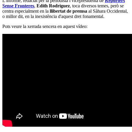
L'informe, redactat per la periodista i vicepresidenta de
Reporters
Sense Fronteres
,
Edith Rodríguez
, toca diversos temes, però se
centra especialment en la
llibertat de premsa
al Sàhara Occidental,
o millor dit, en la inexistència d'aquest dret fonamental.
Pots veure la xerrada sencera en aquest vídeo: