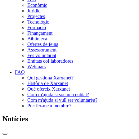
Econòmic
Jurídic
Projectes
Tecnològic
Formació
Finançament
Biblioteca
Ofertes de feina
Assessorament
Fes voluntariat
Entitats col·laboradores
Webinars
FAQ
Qui gestiona Xarxanet?
Història de Xarxanet
Què ofereix Xarxanet
Com m'ajuda si soc una entitat?
Com m'ajuda si vull ser voluntari/a?
Puc fer-me'n membre?
Notícies
Commutador