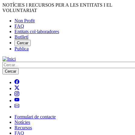
Vés
NOTÍCIES I RECURSOS PER A LES ENTITATS I EL
al
VOLUNTARIAT
contingut
Non Profit
FAQ
Menú
Entitats col·laboradores
del
Butlletí
compte
Cercar
Publica
d'usuari
Cerca
Formulari de contacte
Notícies
Navegació
Recursos
principal
FAQ