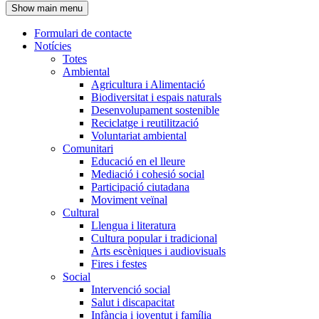
Show main menu
l'encapçalament
Formulari de contacte
Notícies
Navegació
Totes
principal
Ambiental
Agricultura i Alimentació
Biodiversitat i espais naturals
Desenvolupament sostenible
Reciclatge i reutilització
Voluntariat ambiental
Comunitari
Educació en el lleure
Mediació i cohesió social
Participació ciutadana
Moviment veïnal
Cultural
Llengua i literatura
Cultura popular i tradicional
Arts escèniques i audiovisuals
Fires i festes
Social
Intervenció social
Salut i discapacitat
Infància i joventut i família