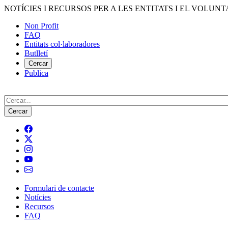
Vés
NOTÍCIES I RECURSOS PER A LES ENTITATS I EL VOLUNT
al
Non Profit
contingut
FAQ
Menú
Entitats col·laboradores
del
Butlletí
compte
Cercar
Publica
d'usuari
Cerca
Formulari de contacte
Notícies
Navegació
Recursos
principal
FAQ
de