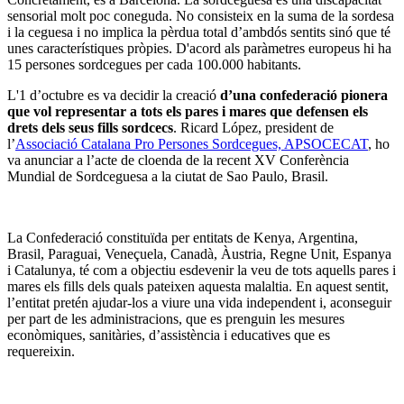
sensorial molt poc coneguda. No consisteix en la suma de la sordesa
i la ceguesa i no implica la pèrdua total d’ambdós sentits sinó que té
unes característiques pròpies. D'acord als paràmetres europeus hi ha
15 persones sordcegues per cada 100.000 habitants.
L'1 d’octubre es va decidir la creació
d’una confederació pionera
que vol representar a tots els pares i mares que defensen els
drets dels seus fills sordcecs
. Ricard López, president de
l’
Associació Catalana Pro Persones Sordcegues, APSOCECAT
, ho
va anunciar a l’acte de cloenda de la recent XV Conferència
Mundial de Sordceguesa a la ciutat de Sao Paulo, Brasil.
La Confederació constituïda per entitats de Kenya, Argentina,
Brasil, Paraguai, Veneçuela, Canadà, Àustria, Regne Unit, Espanya
i Catalunya, té com a objectiu esdevenir la veu de tots aquells pares i
mares els fills dels quals pateixen aquesta malaltia. En aquest sentit,
l’entitat pretén ajudar-los a viure una vida independent i, aconseguir
per part de les administracions, que es prenguin les mesures
econòmiques, sanitàries, d’assistència i educatives que es
requereixin.