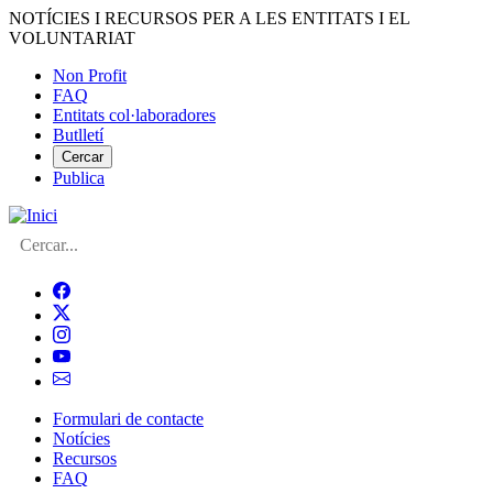
Vés
NOTÍCIES I RECURSOS PER A LES ENTITATS I EL
al
VOLUNTARIAT
contingut
Non Profit
FAQ
Menú
Entitats col·laboradores
del
Butlletí
compte
Cercar
Publica
d'usuari
Cerca
Formulari de contacte
Notícies
Navegació
Recursos
principal
FAQ