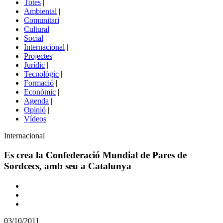
Totes
|
menú
Ambiental
|
de
Comunitari
|
portals
Cultural
|
Social
|
Internacional
|
Projectes
|
Jurídic
|
Tecnològic
|
Formació
|
Econòmic
|
Agenda
|
Opinió
|
Vídeos
Àmbit
Internacional
de
la
Es crea la Confederació Mundial de Pares de
notícia
Sordcecs, amb seu a Catalunya
Comparteix
Compartir
en
03/10/2011
altres