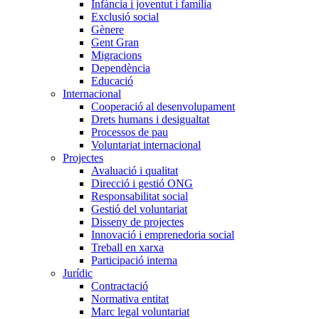
Infància i joventut i família
Exclusió social
Gènere
Gent Gran
Migracions
Dependència
Educació
Internacional
Cooperació al desenvolupament
Drets humans i desigualtat
Processos de pau
Voluntariat internacional
Projectes
Avaluació i qualitat
Direcció i gestió ONG
Responsabilitat social
Gestió del voluntariat
Disseny de projectes
Innovació i emprenedoria social
Treball en xarxa
Participació interna
Jurídic
Contractació
Normativa entitat
Marc legal voluntariat