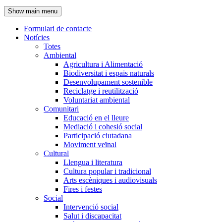
de
Show main menu
l'encapçalament
Formulari de contacte
Notícies
Navegació
Totes
principal
Ambiental
Agricultura i Alimentació
Biodiversitat i espais naturals
Desenvolupament sostenible
Reciclatge i reutilització
Voluntariat ambiental
Comunitari
Educació en el lleure
Mediació i cohesió social
Participació ciutadana
Moviment veïnal
Cultural
Llengua i literatura
Cultura popular i tradicional
Arts escèniques i audiovisuals
Fires i festes
Social
Intervenció social
Salut i discapacitat