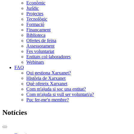
Econòmic
Jurídic
Projectes
Tecnològic
Formació
Finançament
Biblioteca
Ofertes de feina
Assessorament
Fes voluntariat
Entitats col·laboradores
Webinars
FAQ
Qui gestiona Xarxanet?
Història de Xarxanet
Què ofereix Xarxanet
Com m'ajuda si soc una entitat?
Com m'ajuda si vull ser voluntari/a?
Puc fer-me'n membre?
Notícies
Commutador
del