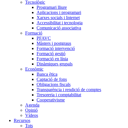
Tecnològic
Programari lliure
Aplicacions i programari
Xarxes socials i Internet
Accessibilitat i tecnologia
Comunicació associativa
Formació
PFAVC
Màsters i postgraus
Formació intervenció
Formació gestió
Formació en línia
Dinàmiques grupals
Econòmic
Banca ètica
Captació de fons
Obligacions fiscals
Transparència i rendició de comptes
Tresoreria i comptabilitat
Cooperativisme
Agenda
Opinió
Vídeos
Recursos
Tots