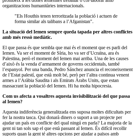
prohibeix a les dones iemenites treballar o col·laborar amb
organitzacions humanitàries internacionals.
"Els Houthis tenen terroritzada la població i actuen de
forma similar als talibans a l’Afganistan".
La situació del Iemen sempre queda tapada per altres conflictes
amb més ressò mediàtic.
El que passa és que sembla que mai és el moment que es parli del
Iemen. Va ser el moment de Síria, ho va ser d’Ucraïna, ara és
Palestina, però el moment del Iemen mai arriba. Una de les causes
d’això és la venda d’armament de governs occidentals, també
l’espanyol. Per una banda, Pedro Sánchez anuncia el reconeixement
de l’Estat palestí, que està molt bé, però per l’altra continua venent
armes a l’Aràbia Saudita i als Emirats Àrabs Units, que estan
massacrant la població del Iemen. Hi ha molta hipocresia.
Com us afecta a vosaltres aquesta invisibilització del que passa
al Iemen?
Aquesta indiferència generalitzada ens suposa moltes dificultats per
fer la nostra tasca. Qui donarà diners o suport a un projecte per
ajudar un país en conflicte del qual ningú en parla? La majoria de la
gent ni tan sols sap el que està passant al Iemen. És difícil recollir
suports quan la gent té altres opcions per ajudar a països amb