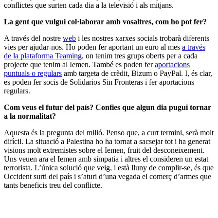
conflictes que surten cada dia a la televisió i als mitjans.
La gent que vulgui col·laborar amb vosaltres, com ho pot fer?
A través del nostre
web
i les nostres xarxes socials trobarà diferents
vies per ajudar-nos. Ho poden fer aportant un euro al mes
a través
de la plataforma Teaming
, on tenim tres grups oberts per a cada
projecte que tenim al Iemen. També es poden fer
aportacions
puntuals o regulars
amb targeta de crèdit, Bizum o PayPal. I, és clar,
es poden fer socis de Solidarios Sin Fronteras i fer aportacions
regulars.
Com veus el futur del país? Confies que algun dia pugui tornar
a la normalitat?
Aquesta és la pregunta del milió. Penso que, a curt termini, serà molt
difícil. La situació a Palestina ho ha tornat a sacsejar tot i ha generat
visions molt extremistes sobre el Iemen, fruit del desconeixement.
Uns veuen ara el Iemen amb simpatia i altres el consideren un estat
terrorista. L’única solució que veig, i està lluny de complir-se, és que
Occident surti del país i s’aturi d’una vegada el comerç d’armes que
tants beneficis treu del conflicte.