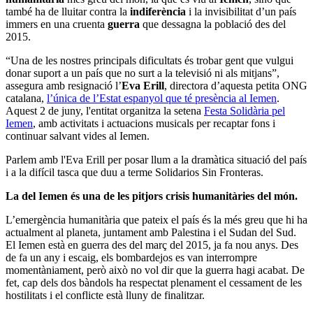
també ha de lluitar contra la
indiferència
i la invisibilitat d’un país
immers en una cruenta
guerra
que dessagna la població des del
2015.
“Una de les nostres principals dificultats és trobar gent que vulgui
donar suport a un país que no surt a la televisió ni als mitjans”,
assegura amb resignació l’
Eva Erill
, directora d’aquesta petita ONG
catalana,
l’única de l’Estat espanyol que té presència al Iemen
.
Aquest 2 de juny, l'entitat organitza la setena
Festa Solidària pel
Iemen
, amb activitats i actuacions musicals per recaptar fons i
continuar salvant vides al Iemen.
Parlem amb l'Eva Erill per posar llum a la dramàtica situació del país
i a la difícil tasca que duu a terme Solidarios Sin Fronteras.
La del Iemen és una de les pitjors crisis humanitàries del món.
L’emergència humanitària que pateix el país és la més greu que hi ha
actualment al planeta, juntament amb Palestina i el Sudan del Sud.
El Iemen està en guerra des del març del 2015, ja fa nou anys. Des
de fa un any i escaig, els bombardejos es van interrompre
momentàniament, però això no vol dir que la guerra hagi acabat. De
fet, cap dels dos bàndols ha respectat plenament el cessament de les
hostilitats i el conflicte està lluny de finalitzar.