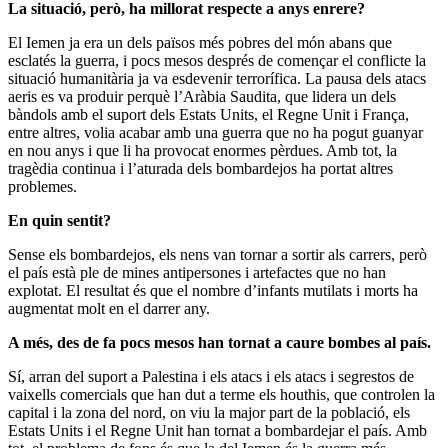
La situació, però, ha millorat respecte a anys enrere?
El Iemen ja era un dels països més pobres del món abans que
esclatés la guerra, i pocs mesos després de començar el conflicte la
situació humanitària ja va esdevenir terrorífica. La pausa dels atacs
aeris es va produir perquè l’Aràbia Saudita, que lidera un dels
bàndols amb el suport dels Estats Units, el Regne Unit i França,
entre altres, volia acabar amb una guerra que no ha pogut guanyar
en nou anys i que li ha provocat enormes pèrdues. Amb tot, la
tragèdia continua i l’aturada dels bombardejos ha portat altres
problemes.
En quin sentit?
Sense els bombardejos, els nens van tornar a sortir als carrers, però
el país està ple de mines antipersones i artefactes que no han
explotat. El resultat és que el nombre d’infants mutilats i morts ha
augmentat molt en el darrer any.
A més, des de fa pocs mesos han tornat a caure bombes al país.
Sí, arran del suport a Palestina i els atacs i els atacs i segrestos de
vaixells comercials que han dut a terme els houthis, que controlen la
capital i la zona del nord, on viu la major part de la població, els
Estats Units i el Regne Unit han tornat a bombardejar el país. Amb