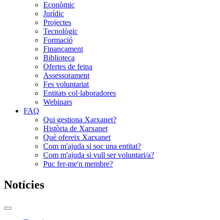
Econòmic
Jurídic
Projectes
Tecnològic
Formació
Finançament
Biblioteca
Ofertes de feina
Assessorament
Fes voluntariat
Entitats col·laboradores
Webinars
FAQ
Qui gestiona Xarxanet?
Història de Xarxanet
Què ofereix Xarxanet
Com m'ajuda si soc una entitat?
Com m'ajuda si vull ser voluntari/a?
Puc fer-me'n membre?
Notícies
Commutador
del