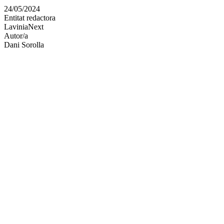
en
24/05/2024
altres
Entitat redactora
xarxes
LaviniaNext
socials
Autor/a
Dani Sorolla