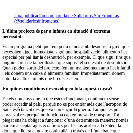
Una publicación compartida de Solidarios Sin Fronteras
(@solidariosinfronteras)
L’últim projecte és per a infants en situació d’extrema
necessitat.
És un programa petit que fem per a nanos amb desnutrició greu que
necessiten ajuda immediata, sigui una hospitalització, aliment o llet
especial per pal·liar la desnutrició, per exemple. El que sigui fins que
puguin sortir de la perillositat que suposa el seu estat de desnutrició.
Quan poden sortir del projecte, fem un manteniment amb llet infantil
i els donem una caixa d’aliments familiar. Immediatament, donem
entrada a altres infants que ho necessiten.
En quines condicions desenvolupeu tota aquesta tasca?
En els nou anys que fa que estem funcionant, continuem sense
poder accedir al país, perquè no es pot entrar atès que l’aeroport de
Sanà està tancat des que va començar la guerra. Tampoc es pot
enviar-hi res perquè no funciona cap empresa de transport. Tot
plegat ens ha obligat a funcionar d’una determinada manera: només
podem acceptar ajuts econòmics per fer-los arribar a la Faten, la
dona que lidera el nostre equip allà, a través de l’únic banc que