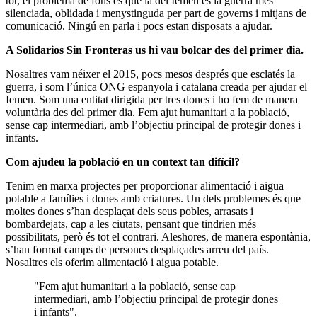
tot, el problema de fons és que la del Iemen és la guerra més
silenciada, oblidada i menystinguda per part de governs i mitjans de
comunicació. Ningú en parla i pocs estan disposats a ajudar.
A Solidarios Sin Fronteras us hi vau bolcar des del primer dia.
Nosaltres vam néixer el 2015, pocs mesos després que esclatés la
guerra, i som l’única ONG espanyola i catalana creada per ajudar el
Iemen. Som una entitat dirigida per tres dones i ho fem de manera
voluntària des del primer dia. Fem ajut humanitari a la població,
sense cap intermediari, amb l’objectiu principal de protegir dones i
infants.
Com ajudeu la població en un context tan difícil?
Tenim en marxa projectes per proporcionar alimentació i aigua
potable a famílies i dones amb criatures. Un dels problemes és que
moltes dones s’han desplaçat dels seus pobles, arrasats i
bombardejats, cap a les ciutats, pensant que tindrien més
possibilitats, però és tot el contrari. Aleshores, de manera espontània,
s’han format camps de persones desplaçades arreu del país.
Nosaltres els oferim alimentació i aigua potable.
"Fem ajut humanitari a la població, sense cap
intermediari, amb l’objectiu principal de protegir dones
i infants".