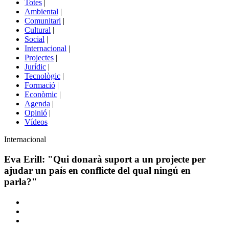
Totes
|
menú
Ambiental
|
de
Comunitari
|
portals
Cultural
|
Social
|
Internacional
|
Projectes
|
Jurídic
|
Tecnològic
|
Formació
|
Econòmic
|
Agenda
|
Opinió
|
Vídeos
Àmbit
Internacional
de
la
Eva Erill: "Qui donarà suport a un projecte per
notícia
ajudar un país en conflicte del qual ningú en
parla?"
Comparteix
Compartir