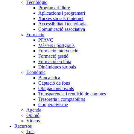
Tecnològic
Programari lliure
Aplicacions i programari
Xarxes socials i Internet
Accessibilitat i tecnologia
Comunicació associativa
Formació
PFAVC
Màsters i postgraus
Formació intervenció
Formació gestió
Formació en línia
Dinàmiques grupals
Econòmic
Banca ètica
Captació de fons
Obligacions fiscals
Transparència i rendició de comptes
Tresoreria i comptabilitat
Cooperativisme
Agenda
Opinió
Vídeos
Recursos
Tots