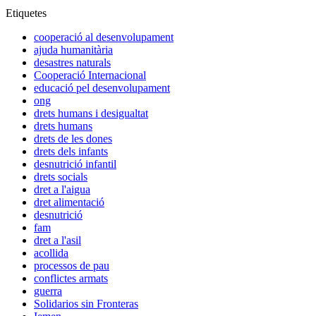
Etiquetes
cooperació al desenvolupament
ajuda humanitària
desastres naturals
Cooperació Internacional
educació pel desenvolupament
ong
drets humans i desigualtat
drets humans
drets de les dones
drets dels infants
desnutrició infantil
drets socials
dret a l'aigua
dret alimentació
desnutrició
fam
dret a l'asil
acollida
processos de pau
conflictes armats
guerra
Solidarios sin Fronteras