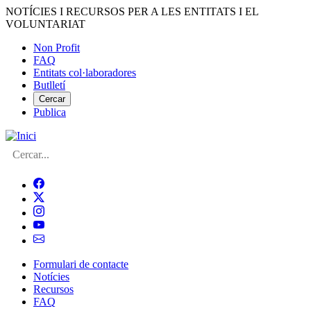
Vés
NOTÍCIES I RECURSOS PER A LES ENTITATS I EL
al
VOLUNTARIAT
contingut
Non Profit
FAQ
Menú
Entitats col·laboradores
del
Butlletí
compte
Cercar
Publica
d'usuari
Cerca
Formulari de contacte
Notícies
Navegació
Recursos
principal
FAQ