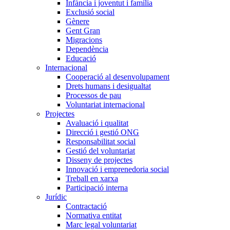
Infància i joventut i família
Exclusió social
Gènere
Gent Gran
Migracions
Dependència
Educació
Internacional
Cooperació al desenvolupament
Drets humans i desigualtat
Processos de pau
Voluntariat internacional
Projectes
Avaluació i qualitat
Direcció i gestió ONG
Responsabilitat social
Gestió del voluntariat
Disseny de projectes
Innovació i emprenedoria social
Treball en xarxa
Participació interna
Jurídic
Contractació
Normativa entitat
Marc legal voluntariat