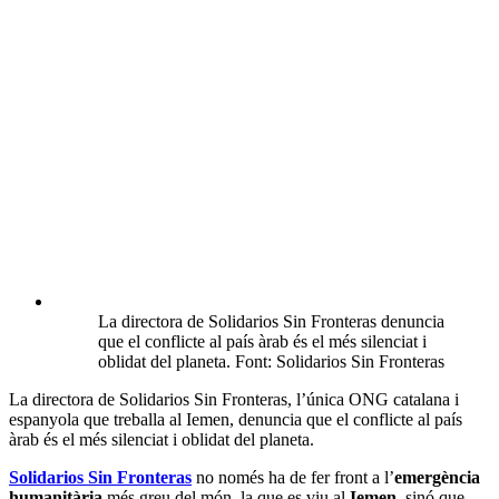
La directora de Solidarios Sin Fronteras denuncia
que el conflicte al país àrab és el més silenciat i
oblidat del planeta. Font: Solidarios Sin Fronteras
La directora de Solidarios Sin Fronteras, l’única ONG catalana i
espanyola que treballa al Iemen, denuncia que el conflicte al país
àrab és el més silenciat i oblidat del planeta.
Solidarios Sin Fronteras
no només ha de fer front a l’
emergència
humanitària
més greu del món, la que es viu al
Iemen
, sinó que