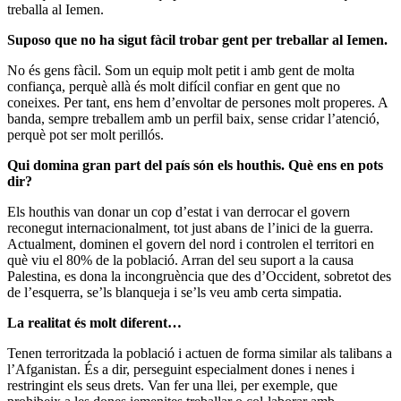
treballa al Iemen.
Suposo que no ha sigut fàcil trobar gent per treballar al Iemen.
No és gens fàcil. Som un equip molt petit i amb gent de molta
confiança, perquè allà és molt difícil confiar en gent que no
coneixes. Per tant, ens hem d’envoltar de persones molt properes. A
banda, sempre treballem amb un perfil baix, sense cridar l’atenció,
perquè pot ser molt perillós.
Qui domina gran part del país són els houthis. Què ens en pots
dir?
Els houthis van donar un cop d’estat i van derrocar el govern
reconegut internacionalment, tot just abans de l’inici de la guerra.
Actualment, dominen el govern del nord i controlen el territori en
què viu el 80% de la població. Arran del seu suport a la causa
Palestina, es dona la incongruència que des d’Occident, sobretot des
de l’esquerra, se’ls blanqueja i se’ls veu amb certa simpatia.
La realitat és molt diferent…
Tenen terroritzada la població i actuen de forma similar als talibans a
l’Afganistan. És a dir, perseguint especialment dones i nenes i
restringint els seus drets. Van fer una llei, per exemple, que