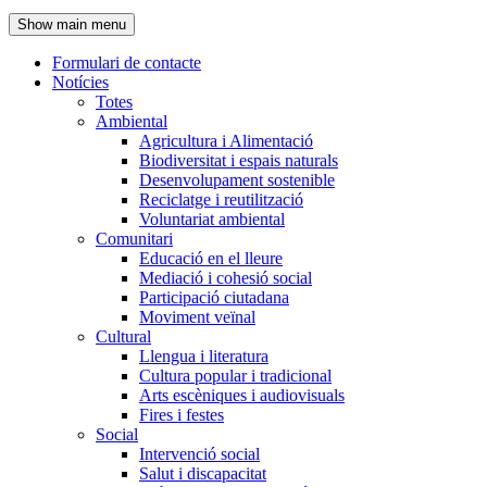
de
Show main menu
l'encapçalament
Formulari de contacte
Notícies
Navegació
Totes
principal
Ambiental
Agricultura i Alimentació
Biodiversitat i espais naturals
Desenvolupament sostenible
Reciclatge i reutilització
Voluntariat ambiental
Comunitari
Educació en el lleure
Mediació i cohesió social
Participació ciutadana
Moviment veïnal
Cultural
Llengua i literatura
Cultura popular i tradicional
Arts escèniques i audiovisuals
Fires i festes
Social
Intervenció social
Salut i discapacitat