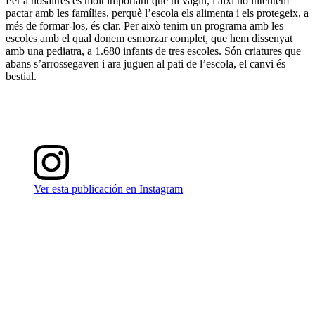
Per a nosaltres és molt important que hi vagin, i així ho intentem
pactar amb les famílies, perquè l’escola els alimenta i els protegeix, a
més de formar-los, és clar. Per això tenim un programa amb les
escoles amb el qual donem esmorzar complet, que hem dissenyat
amb una pediatra, a 1.680 infants de tres escoles. Són criatures que
abans s’arrossegaven i ara juguen al pati de l’escola, el canvi és
bestial.
Ver esta publicación en Instagram