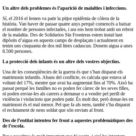
Un altre dels problemes és l’aparició de malalties i infeccions.
Sí, el 2016 el Iemen va patir la pitjor epidèmia de còlera de la
història. Van haver de passar quatre anys perquè comencés a baixar
el nombre de persones infectades, i ara ens hem trobat amb un rebrot
de la malaltia. Des de Solidarios Sin Fronteras estem instal·lant
dipòsits d’aigua en aquests camps de desplaçats i actualment en
tenim uns cinquanta de dos mil litres cadascun. Donem aigua a unes
8.500 persones.
La protecció dels infants és un altre dels vostres objectius.
Una de les conseqüències de la guerra és que s’han disparat els
matrimonis infantils. Abans del conflicte, es calcula que estava al
voltant del 17%, mentre que avui ha augmentat fins al 70%. Això ha
passat perquè les famílies no es poden fer càrrec de les seves filles,
ni poden enviar-les als carrers a demanar o a vendre pel perill de
violència i violacions que poden patir. És molt dur, però donar-les en
matrimoni és el mal menor. Pel que fa als nens, també s’ha disparat
el reclutament de nens soldat que són enviats al front.
Des de l’entitat intenteu fer front a aquestes problemàtiques des
de l’escola.