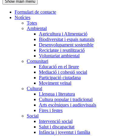
Show main menu
l'encapçalament
Formulari de contacte
Notícies
Navegació
Totes
principal
Ambiental
Agricultura i Alimentació
Biodiversitat i espais naturals
Desenvolupament sostenible
Reciclatge i reutilització
Voluntariat ambiental
Comunitari
Educació en el lleure
Mediació i cohesió social
Participació ciutadana
Moviment veïnal
Cultural
Llengua i literatura
Cultura popular i tradicional
Arts escèniques i audiovisuals
Fires i festes
Social
Intervenció social
Salut i discapacitat
Infància i joventut i família