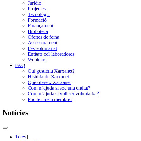
Jurídic
Projectes
Tecnològic
Formació
Finançament
Biblioteca
Ofertes de feina
Assessorament
Fes voluntariat
Entitats col·laboradores
Webinars
FAQ
Qui gestiona Xarxanet?
Història de Xarxanet
Què ofereix Xarxanet
Com m'ajuda si soc una entitat?
Com m'ajuda si vull ser voluntari/a?
Puc fer-me'n membre?
Notícies
Commutador
del
Totes
|
menú