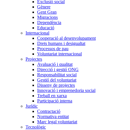
Exclusió social
Gènere
Gent Gran
Migracions
Dependència
Educació
Internacional
Cooperació al desenvolupament
Drets humans i desigualtat
Processos de pau
Voluntariat internacional
Projectes
Avaluació i qualitat
Direcció i gestió ONG
Responsabilitat social
Gestió del voluntariat
Disseny de projectes
Innovació i emprenedoria social
Treball en xarxa
Participació interna
Jurídic
Contractació
Normativa entitat
Marc legal voluntariat
Tecnològic