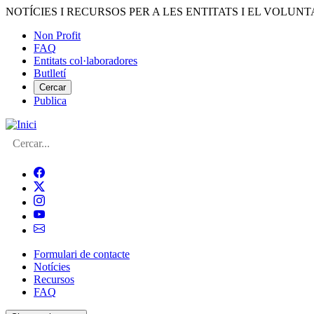
Vés
NOTÍCIES I RECURSOS PER A LES ENTITATS I EL VOLUNT
al
Non Profit
contingut
FAQ
Menú
Entitats col·laboradores
del
Butlletí
compte
Cercar
Publica
d'usuari
Cerca
Formulari de contacte
Notícies
Navegació
Recursos
principal
FAQ
de