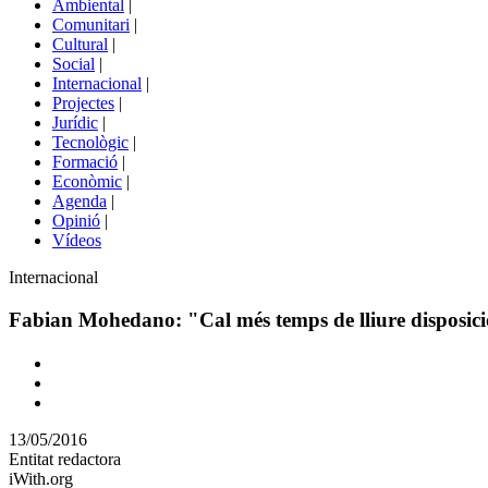
Ambiental
|
de
Comunitari
|
portals
Cultural
|
Social
|
Internacional
|
Projectes
|
Jurídic
|
Tecnològic
|
Formació
|
Econòmic
|
Agenda
|
Opinió
|
Vídeos
Àmbit
Internacional
de
la
Fabian Mohedano: "Cal més temps de lliure disposició,
notícia
Comparteix
Compartir
en
13/05/2016
altres
Entitat redactora
xarxes
iWith.org
socials