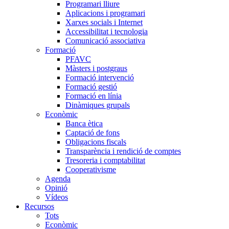
Programari lliure
Aplicacions i programari
Xarxes socials i Internet
Accessibilitat i tecnologia
Comunicació associativa
Formació
PFAVC
Màsters i postgraus
Formació intervenció
Formació gestió
Formació en línia
Dinàmiques grupals
Econòmic
Banca ètica
Captació de fons
Obligacions fiscals
Transparència i rendició de comptes
Tresoreria i comptabilitat
Cooperativisme
Agenda
Opinió
Vídeos
Recursos
Tots
Econòmic