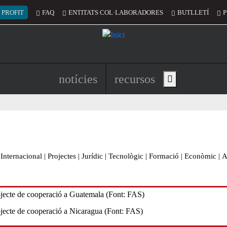
 del compte d'usuari
 PROFIT
FAQ
ENTITATS COL·LABORADORES
BUTLLETÍ
P
Navegació principal de l'encapç
notícies
recursos
Show main menu
Internacional
|
Projectes
|
Jurídic
|
Tecnològic
|
Formació
|
Econòmic
|
A