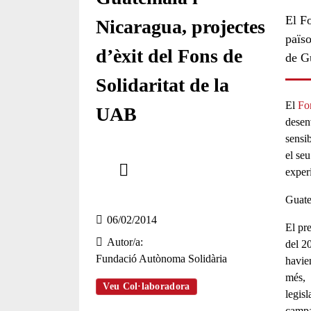
El Fo
Nicaragua, projectes
païso
d’èxit del Fons de
de G
Solidaritat de la
El
Fo
UAB
desen
sensi
Comparteix
el seu
exper
Compartir en altres xarxes socials
Guate
06/02/2014
El pr
Autor/a
del 2
Fundació Autònoma Solidària
havien
més, v
Veu Col·laboradora
legisl
campa