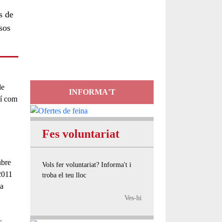
s de
Servei
sos
d'Assessorament
gratuït per a entitats
de
INFORMA'T
xí com
Fes voluntariat
ubre
Vols fer voluntariat? Informa't i
 2011
troba el teu lloc
 a
Ves-hi
s