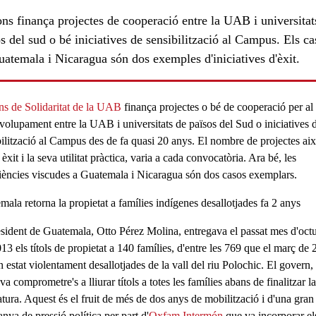
ns finança projectes de cooperació entre la UAB i universitat
s del sud o bé iniciatives de sensibilització al Campus. Els ca
uatemala i Nicaragua són dos exemples d'iniciatives d'èxit.
ns de Solidaritat de la UAB
finança projectes o bé de
cooperació per al
volupament
entre la UAB i universitats de països del Sud o iniciatives 
bilització al Campus
des de fa quasi 20 anys. El nombre de projectes ai
 èxit i la seva utilitat pràctica, varia a cada convocatòria. Ara bé,
les
iències viscudes a Guatemala i Nicaragua són dos casos exemplars.
mala retorna la propietat a famílies indígenes desallotjades fa 2 anys
esident de Guatemala, Otto Pérez Molina, entregava el passat mes d'oct
013 els
títols de propietat a 140 famílies
, d'entre les 769 que el març de
 estat violentament desallotjades de la vall del riu Polochic. El govern,
a comprometre's a lliurar títols a totes les famílies abans de finalitzar la
atura. Aquest és el fruit de més de dos anys de mobilització i d'una gran
nya de pressió política per part d'
Oxfam Intermón
que va incorporar el