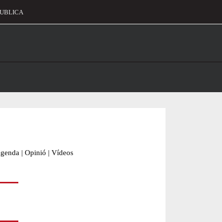
UBLICA
alament
genda
|
Opinió
|
Vídeos