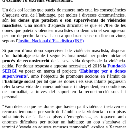
d’exclusió i d’extrema vulnerabilitat
.
Un dels col·lectius que pateix de manera més crua les conseqüències
d’aquesta crisi de l’habitatge, per moltes i diverses circumstàncies,
són les
dones que pateixen o són supervivents de violències
masclistes
. Una mostra d’aquesta dificultat és que el
70%
de les
dones que pateix violències masclistes no denuncia el seu agressor
per por de perdre la seva llar o a quedar-se sense un lloc on viure,
segons l’
Institut Nacional d’Estadística (INE)
.
Si parlem d’una dona supervivent de violència masclista, disposar
d’un
habitatge
estable i segur és fonamental per poder iniciar el
procés de reconstrucció
de la seva vida després de la violència
patida. Per donar resposta a aquesta necessitat, el 2016 la
Fundació
SERGI
va posar en marxa el projecte ‘
Habitatge per a dones
supervivents
’, amb l’objectiu de promoure accions en l’àmbit de
l’
habitatge social
per tal que les dones i els seus infants poguessin
refer la seva vida de manera autònoma i independent, en condicions
de normalitat, a través del suport en la reconstrucció social i
personal.
“Vam detectar que les dones que havien patit violència i estaven en
recursos temporals per sortir de l’àmbit de la violència –com pisos
substitutoris de la llar o pisos d’emergència–, es topaven amb
enormes dificultats per trobar un habitatge un cop s’acabava el
termini d’estada en aquests recursos temporals”, explica a Xarxanet