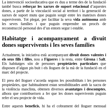
La intervenció socioeducativa que es duu a terme des de la fundació
també busca
reforçar les xarxes de suport relacional
d’aquestes
dones, a partir de la vinculació social al territori i la generació de
xarxes de suport mutu que puguin sorgir entre les mateixes dones
supervivents. Tot plegat, per facilitar la seva
vida autònoma
amb
les seves famílies i que puguin emprendre un procés de
reconstrucció personal des d’un entorn segur i estable.
Habitatge i acompanyament a divuit
dones supervivents i les seves famílies
Actualment, la iniciativa està acompanyant
divuit dones valentes i
els seus fills i filles
, nou a
Figuere
s i la resta, entre
Girona
i
Salt
.
Els habitatges són de persones
propietàries particulars
que
disposen d’algun pis buit i els lloguen de la mà de la fundació en el
marc del projecte.
El preu del lloguer s’acorda segons les possibilitats i les persones
propietàries, que habitualment estan sensibilitzades amb la xacra de
la violència masclista, obtenen diversos
avantatges i descomptes
,
alhora que contribueixen a fer que les dones supervivents puguin
refer el seu projecte de vida.
Entre aquests
beneficis
, hi ha el cobrament del lloguer mensual