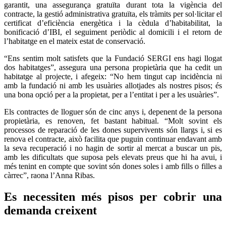
garantit, una assegurança gratuïta durant tota la vigència del
contracte, la gestió administrativa gratuïta, els tràmits per sol·licitar el
certificat d’eficiència energètica i la cèdula d’habitabilitat, la
bonificació d’IBI, el seguiment periòdic al domicili i el retorn de
l’habitatge en el mateix estat de conservació.
“Ens sentim molt satisfets que la Fundació SERGI ens hagi llogat
dos habitatges”, assegura una persona propietària que ha cedit un
habitatge al projecte, i afegeix: “No hem tingut cap incidència ni
amb la fundació ni amb les usuàries allotjades als nostres pisos; és
una bona opció per a la propietat, per a l’entitat i per a les usuàries”.
Els contractes de lloguer són de cinc anys i, depenent de la persona
propietària, es renoven, fet bastant habitual. “Molt sovint els
processos de reparació de les dones supervivents són llargs i, si es
renova el contracte, això facilita que puguin continuar endavant amb
la seva recuperació i no hagin de sortir al mercat a buscar un pis,
amb les dificultats que suposa pels elevats preus que hi ha avui, i
més tenint en compte que sovint són dones soles i amb fills o filles a
càrrec”, raona l’Anna Ribas.
Es necessiten més pisos per cobrir una
demanda creixent