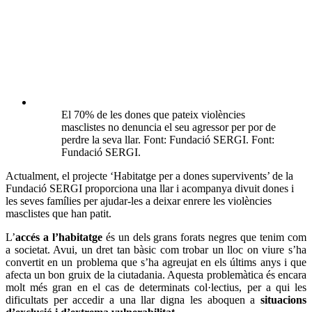
El 70% de les dones que pateix violències
masclistes no denuncia el seu agressor per por de
perdre la seva llar. Font: Fundació SERGI. Font:
Fundació SERGI.
Actualment, el projecte ‘Habitatge per a dones supervivents’ de la
Fundació SERGI proporciona una llar i acompanya divuit dones i
les seves famílies per ajudar-les a deixar enrere les violències
masclistes que han patit.
L’
accés a l’habitatge
és un dels grans forats negres que tenim com
a societat. Avui, un dret tan bàsic com trobar un lloc on viure s’ha
convertit en un problema que s’ha agreujat en els últims anys i que
afecta un bon gruix de la ciutadania. Aquesta problemàtica és encara
molt més gran en el cas de determinats col·lectius, per a qui les
dificultats per accedir a una llar digna les aboquen a
situacions