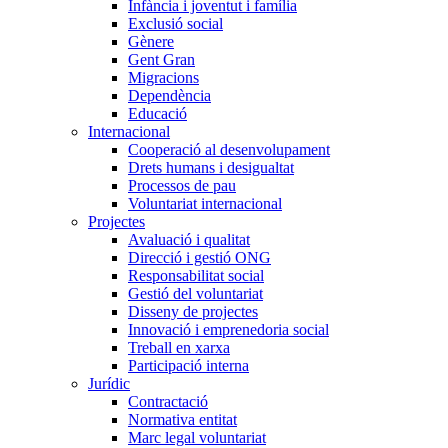
Infància i joventut i família
Exclusió social
Gènere
Gent Gran
Migracions
Dependència
Educació
Internacional
Cooperació al desenvolupament
Drets humans i desigualtat
Processos de pau
Voluntariat internacional
Projectes
Avaluació i qualitat
Direcció i gestió ONG
Responsabilitat social
Gestió del voluntariat
Disseny de projectes
Innovació i emprenedoria social
Treball en xarxa
Participació interna
Jurídic
Contractació
Normativa entitat
Marc legal voluntariat