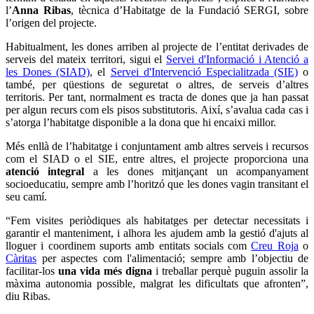
l’
Anna Ribas
, tècnica d’Habitatge de la Fundació SERGI, sobre
l’origen del projecte.
Habitualment, les dones arriben al projecte de l’entitat derivades de
serveis del mateix territori, sigui el
Servei d'Informació i Atenció a
les Dones (SIAD)
, el
Servei d'Intervenció Especialitzada (SIE)
o
també, per qüestions de seguretat o altres, de serveis d’altres
territoris. Per tant, normalment es tracta de dones que ja han passat
per algun recurs com els pisos substitutoris. Així, s’avalua cada cas i
s’atorga l’habitatge disponible a la dona que hi encaixi millor.
Més enllà de l’habitatge i conjuntament amb altres serveis i recursos
com el SIAD o el SIE, entre altres, el projecte proporciona una
atenció integral
a les dones mitjançant un acompanyament
socioeducatiu, sempre amb l’horitzó que les dones vagin transitant el
seu camí.
“Fem visites periòdiques als habitatges per detectar necessitats i
garantir el manteniment, i alhora les ajudem amb la gestió d'ajuts al
lloguer i coordinem suports amb entitats socials com
Creu Roja
o
Càritas
per aspectes com l'alimentació; sempre amb l’objectiu de
facilitar-los
una vida més digna
i treballar perquè puguin assolir la
màxima autonomia possible, malgrat les dificultats que afronten”,
diu Ribas.