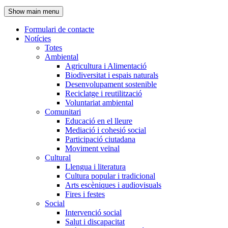
de
Show main menu
l'encapçalament
Formulari de contacte
Notícies
Navegació
Totes
principal
Ambiental
Agricultura i Alimentació
Biodiversitat i espais naturals
Desenvolupament sostenible
Reciclatge i reutilització
Voluntariat ambiental
Comunitari
Educació en el lleure
Mediació i cohesió social
Participació ciutadana
Moviment veïnal
Cultural
Llengua i literatura
Cultura popular i tradicional
Arts escèniques i audiovisuals
Fires i festes
Social
Intervenció social
Salut i discapacitat