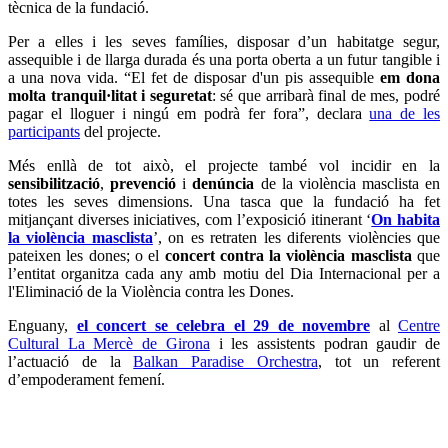
tècnica de la fundació.
Per a elles i les seves famílies, disposar d’un habitatge segur,
assequible i de llarga durada és una porta oberta a un futur tangible i
a una nova vida. “El fet de disposar d'un pis assequible
em dona
molta tranquil·litat i seguretat
: sé que arribarà final de mes, podré
pagar el lloguer i ningú em podrà fer fora”, declara
una de les
participants
del projecte.
Més enllà de tot això, el projecte també vol incidir en la
sensibilització
,
prevenció
i
denúncia
de la violència masclista en
totes les seves dimensions. Una tasca que la fundació ha fet
mitjançant diverses iniciatives, com l’exposició itinerant ‘
On habita
la violència masclista
’, on es retraten les diferents violències que
pateixen les dones; o el
concert contra la violència masclista
que
l’entitat organitza cada any amb motiu del Dia Internacional per a
l'Eliminació de la Violència contra les Dones.
Enguany,
el concert se celebra el 29 de novembre
al
Centre
Cultural La Mercè de Girona
i les assistents podran gaudir de
l’actuació de la
Balkan Paradise Orchestra
, tot un referent
d’empoderament femení.