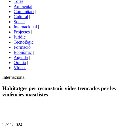
Totes
|
menú
Ambiental
|
de
Comunitari
|
portals
Cultural
|
Social
|
Internacional
|
Projectes
|
Jurídic
|
Tecnològic
|
Formació
|
Econòmic
|
Agenda
|
Opinió
|
Vídeos
Àmbit
Internacional
de
la
Habitatges per reconstruir vides trencades per les
notícia
violències masclistes
Comparteix
Compartir
en
22/11/2024