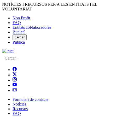
Vés
NOTÍCIES I RECURSOS PER A LES ENTITATS I EL
al
VOLUNTARIAT
contingut
Non Profit
FAQ
Menú
Entitats col·laboradores
del
Butlletí
compte
Cercar
Publica
d'usuari
Cerca
Formulari de contacte
Notícies
Navegació
Recursos
principal
FAQ