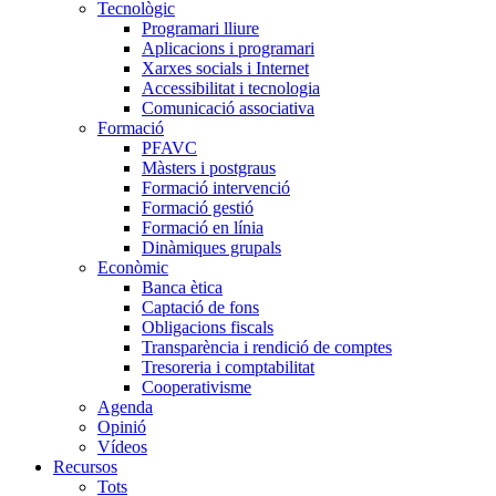
Tecnològic
Programari lliure
Aplicacions i programari
Xarxes socials i Internet
Accessibilitat i tecnologia
Comunicació associativa
Formació
PFAVC
Màsters i postgraus
Formació intervenció
Formació gestió
Formació en línia
Dinàmiques grupals
Econòmic
Banca ètica
Captació de fons
Obligacions fiscals
Transparència i rendició de comptes
Tresoreria i comptabilitat
Cooperativisme
Agenda
Opinió
Vídeos
Recursos
Tots