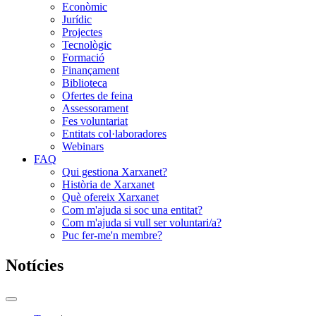
Econòmic
Jurídic
Projectes
Tecnològic
Formació
Finançament
Biblioteca
Ofertes de feina
Assessorament
Fes voluntariat
Entitats col·laboradores
Webinars
FAQ
Qui gestiona Xarxanet?
Història de Xarxanet
Què ofereix Xarxanet
Com m'ajuda si soc una entitat?
Com m'ajuda si vull ser voluntari/a?
Puc fer-me'n membre?
Notícies
Commutador
del