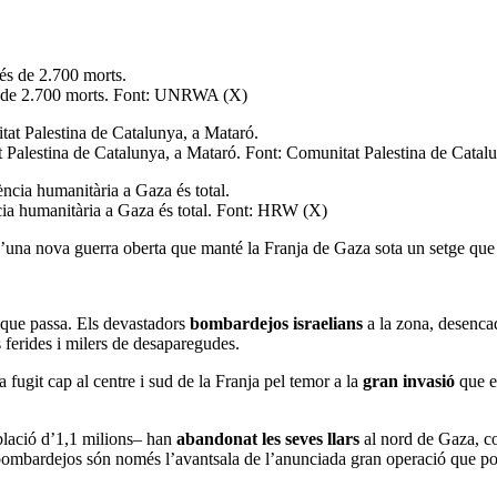
és de 2.700 morts. Font: UNRWA (X)
t Palestina de Catalunya, a Mataró. Font: Comunitat Palestina de Catal
ncia humanitària a Gaza és total. Font: HRW (X)
d’una nova guerra oberta que manté la Franja de Gaza sota un setge que 
 que passa. Els devastadors
bombardejos israelians
a la zona, desenca
 ferides i milers de desaparegudes.
 fugit cap al centre i sud de la Franja pel temor a la
gran invasió
que es
lació d’1,1 milions– han
abandonat les seves llars
al nord de Gaza, co
 bombardejos són només l’avantsala de l’anunciada gran operació que po