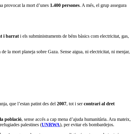
 ha provocat la mort d’unes
1.400 persones
. A més, el grup assegura
t i barrat
i els subministraments de béns bàsics com electricitat, gas,
 de la mort planeja sobre Gaza. Sense aigua, ni electricitat, ni menjar,
nja, que l’estan patint des del
2007
, tot i ser
contrari al dret
 la població
, sense accés a cap mena d’ajuda humanitària. Ara mateix,
refugiades palestines (
UNRWA
), per evitar els bombardejos.