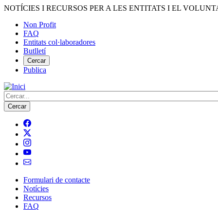
Vés
NOTÍCIES I RECURSOS PER A LES ENTITATS I EL VOLUNT
al
Non Profit
contingut
FAQ
Menú
Entitats col·laboradores
del
Butlletí
compte
Cercar
Publica
d'usuari
Cerca
Formulari de contacte
Notícies
Navegació
Recursos
principal
FAQ
de