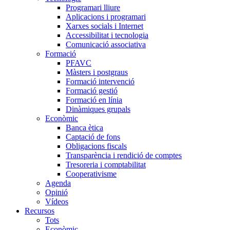
Programari lliure
Aplicacions i programari
Xarxes socials i Internet
Accessibilitat i tecnologia
Comunicació associativa
Formació
PFAVC
Màsters i postgraus
Formació intervenció
Formació gestió
Formació en línia
Dinàmiques grupals
Econòmic
Banca ètica
Captació de fons
Obligacions fiscals
Transparència i rendició de comptes
Tresoreria i comptabilitat
Cooperativisme
Agenda
Opinió
Vídeos
Recursos
Tots
Econòmic