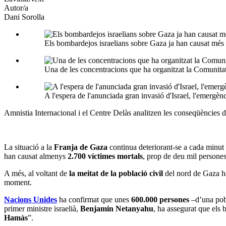
Autor/a
Dani Sorolla
Els bombardejos israelians sobre Gaza ja han causat m
Una de les concentracions que ha organitzat la Comunita
A l'espera de l'anunciada gran invasió d'Israel, l'emergè
Amnistia Internacional i el Centre Delàs analitzen les conseqüències 
La situació a la
Franja de Gaza
continua deteriorant-se a cada minut
han causat almenys
2.700 víctimes mortals
, prop de deu mil persones
A més, al voltant de
la meitat de la població civil
del nord de Gaza ha
moment.
Nacions Unides
ha confirmat que unes
600.000 persones
–d’una pob
primer ministre israelià,
Benjamin Netanyahu
, ha assegurat que els
Hamàs
”.