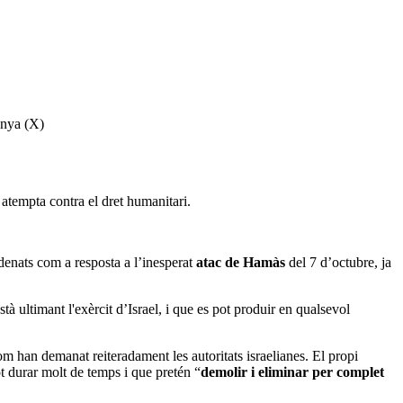
unya (X)
atempta contra el dret humanitari.
denats com a resposta a l’inesperat
atac de Hamàs
del 7 d’octubre, ja
tà ultimant l'exèrcit d’Israel, i que es pot produir en qualsevol
m han demanat reiteradament les autoritats israelianes. El propi
t durar molt de temps i que pretén “
demolir i eliminar per complet