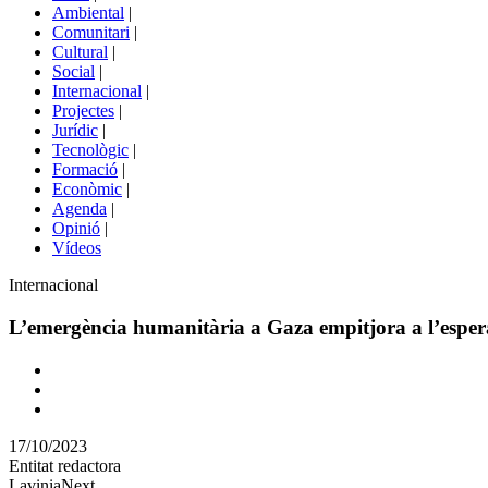
menú
Ambiental
|
de
Comunitari
|
portals
Cultural
|
Social
|
Internacional
|
Projectes
|
Jurídic
|
Tecnològic
|
Formació
|
Econòmic
|
Agenda
|
Opinió
|
Vídeos
Àmbit
Internacional
de
la
L’emergència humanitària a Gaza empitjora a l’esper
notícia
Comparteix
Compartir
en
17/10/2023
altres
Entitat redactora
xarxes
LaviniaNext
socials