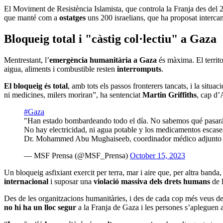
El Moviment de Resistència Islamista, que controla la Franja des del 2
que manté com a
ostatges
uns 200 israelians, que ha proposat interca
Bloqueig total i "càstig col·lectiu" a Gaza
Mentrestant, l’
emergència humanitària a Gaza
és màxima. El territo
aigua, aliments i combustible resten
interromputs
.
El bloqueig és total
, amb tots els passos fronterers tancats, i la situ
ni medicines, milers moriran”, ha sentenciat
Martin Griffiths
, cap d
#Gaza
"Han estado bombardeando todo el día. No sabemos qué pasar
No hay electricidad, ni agua potable y los medicamentos escase
Dr. Mohammed Abu Mughaiseeb, coordinador médico adjunto
— MSF Prensa (@MSF_Prensa)
October 15, 2023
Un bloqueig asfixiant exercit per terra, mar i aire que, per altra banda
internacional
i suposar una
violació massiva dels drets humans
de l
Des de les organitzacions humanitàries, i des de cada cop més veus de 
no hi ha un lloc segur
a la Franja de Gaza i les persones s’apleguen a