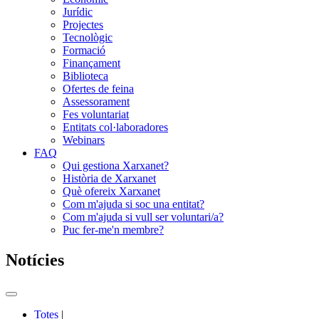
Jurídic
Projectes
Tecnològic
Formació
Finançament
Biblioteca
Ofertes de feina
Assessorament
Fes voluntariat
Entitats col·laboradores
Webinars
FAQ
Qui gestiona Xarxanet?
Història de Xarxanet
Què ofereix Xarxanet
Com m'ajuda si soc una entitat?
Com m'ajuda si vull ser voluntari/a?
Puc fer-me'n membre?
Notícies
Commutador
del
Totes
|