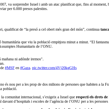
007, va sorprendre Israel i amb un atac planificat que, fins al moment,
nviar per 6.000 presos palestins.
ri, qualificat de “la presó a cel obert més gran del món”, continua
tanca
ació humanitària que viu la població empitjora minut a minut. “El fantasma
’Assumptes Humanitaris de l’ONU.
á mañana ni adónde iremos".
an.
 de
#MSF
en
#Gaza
.
pic.twitter.com/4Vj20kgGHs
, no és nou per a les prop de dos milions de persones que habiten a la Fra
a població.
la comunitat internacional, s’exigeix a Israel que
respecti els drets de
l davant d’hospitals i escoles de l’agència de l’ONU per a les persones 