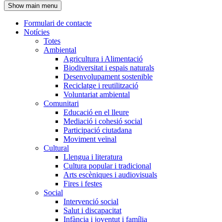
Show main menu
l'encapçalament
Formulari de contacte
Notícies
Navegació
Totes
principal
Ambiental
Agricultura i Alimentació
Biodiversitat i espais naturals
Desenvolupament sostenible
Reciclatge i reutilització
Voluntariat ambiental
Comunitari
Educació en el lleure
Mediació i cohesió social
Participació ciutadana
Moviment veïnal
Cultural
Llengua i literatura
Cultura popular i tradicional
Arts escèniques i audiovisuals
Fires i festes
Social
Intervenció social
Salut i discapacitat
Infància i joventut i família