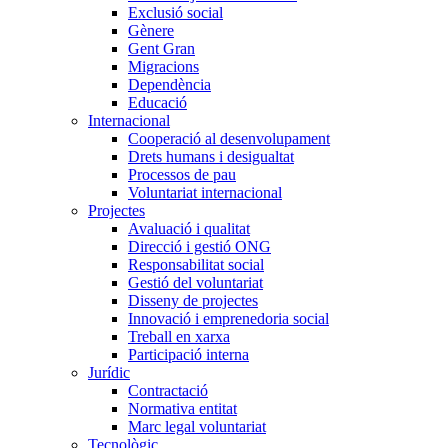
Exclusió social
Gènere
Gent Gran
Migracions
Dependència
Educació
Internacional
Cooperació al desenvolupament
Drets humans i desigualtat
Processos de pau
Voluntariat internacional
Projectes
Avaluació i qualitat
Direcció i gestió ONG
Responsabilitat social
Gestió del voluntariat
Disseny de projectes
Innovació i emprenedoria social
Treball en xarxa
Participació interna
Jurídic
Contractació
Normativa entitat
Marc legal voluntariat
Tecnològic