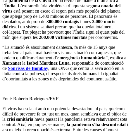
La
pandèmia
de la
Covid-19
ha revifat de manera dramàtica a
l’
Índia
. L’extraordinària virulència d’aquesta
segona onada del
virus
està posant en escac el segon país més populós del planeta,
que aplega prop de 1.400 milions de persones. El panorama és
desolador, amb prop de
300.000 contagis
i unes
2.000 morts
diàries
, i un sistema sanitari precari que ha quedat totalment
col·lapsat. Tot plegat ha provocat que l’Índia sigui el quart país del
món que supera les
200.000 víctimes mortals
per coronavirus.
“La situació és absolutament dantesca, fa més de 15 anys que
treballem al país i mai havíem vist una situació com aquesta, que
podem qualificar clarament d’
emergència humanitària
”, explica a
Xarxanet
la
Isabel Martínez Luna
, responsable de comunicació
de
Sonrisas de Bombay
, una ONG que centra la seva acció en la
lluita contra la pobresa, el respecte als drets humans i la igualtat
d’oportunitats a les zones més deprimides del continent asiàtic.
Font: Roberto Rodríguez/FVF
El virus ha esclatat amb una potència devastadora al país, quelcom
difícil de preveure fa tot just un mes, quan semblava que el pitjor de
la
crisi sanitària
havia passat i la pandèmia estava relativament sota
control. Així, en poques setmanes,
la pandèmia s’ha descontrolat
i
ara mateix la preocupació és extrema. Entre les causes d’aquest