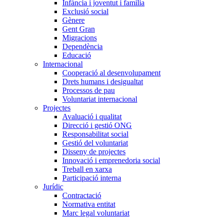
Infància i joventut i família
Exclusió social
Gènere
Gent Gran
Migracions
Dependència
Educació
Internacional
Cooperació al desenvolupament
Drets humans i desigualtat
Processos de pau
Voluntariat internacional
Projectes
Avaluació i qualitat
Direcció i gestió ONG
Responsabilitat social
Gestió del voluntariat
Disseny de projectes
Innovació i emprenedoria social
Treball en xarxa
Participació interna
Jurídic
Contractació
Normativa entitat
Marc legal voluntariat