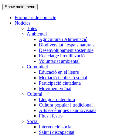
de
Show main menu
l'encapçalament
Formulari de contacte
Notícies
Navegació
Totes
principal
Ambiental
Agricultura i Alimentació
Biodiversitat i espais naturals
Desenvolupament sostenible
Reciclatge i reutilització
Voluntariat ambiental
Comunitari
Educació en el lleure
Mediació i cohesió social
Participació ciutadana
Moviment veïnal
Cultural
Llengua i literatura
Cultura popular i tradicional
Arts escèniques i audiovisuals
Fires i festes
Social
Intervenció social
Salut i discapacitat