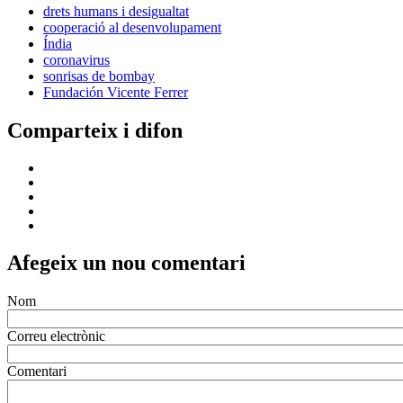
drets humans i desigualtat
cooperació al desenvolupament
Índia
coronavirus
sonrisas de bombay
Fundación Vicente Ferrer
Comparteix i difon
Afegeix un nou comentari
Nom
Correu electrònic
Comentari