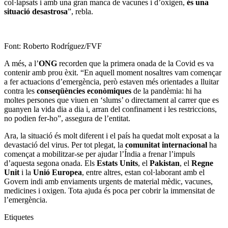
col·lapsats i amb una gran manca de vacunes i d’oxigen,
és una
situació desastrosa
”, rebla.
Font: Roberto Rodríguez/FVF
A més, a l’
ONG
recorden que la primera onada de la Covid es va
contenir amb prou èxit. “En aquell moment nosaltres vam començar
a fer actuacions d’emergència, però estaven més orientades a lluitar
contra les
conseqüències econòmiques
de la pandèmia: hi ha
moltes persones que viuen en ‘slums’ o directament al carrer que es
guanyen la vida dia a dia i, arran del confinament i les restriccions,
no podien fer-ho”, assegura de l’entitat.
Ara, la situació és molt diferent i el país ha quedat molt exposat a la
devastació del virus. Per tot plegat, la
comunitat internacional
ha
començat a mobilitzar-se per ajudar l’Índia a frenar l’impuls
d’aquesta segona onada. Els
Estats Units
, el
Pakistan
, el
Regne
Unit
i la
Unió Europea
, entre altres, estan col·laborant amb el
Govern indi amb enviaments urgents de material mèdic, vacunes,
medicines i oxigen. Tota ajuda és poca per cobrir la immensitat de
l’emergència.
Etiquetes