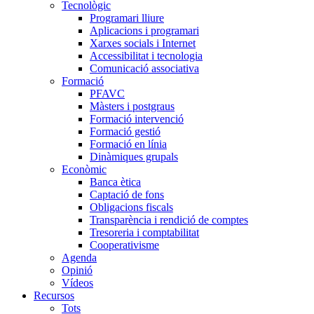
Tecnològic
Programari lliure
Aplicacions i programari
Xarxes socials i Internet
Accessibilitat i tecnologia
Comunicació associativa
Formació
PFAVC
Màsters i postgraus
Formació intervenció
Formació gestió
Formació en línia
Dinàmiques grupals
Econòmic
Banca ètica
Captació de fons
Obligacions fiscals
Transparència i rendició de comptes
Tresoreria i comptabilitat
Cooperativisme
Agenda
Opinió
Vídeos
Recursos
Tots