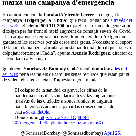
marxa una campanya d’emergència
En aquest context, la
Fundació Vicente Ferrer
ha engegat la
campanya ‘
Oxigen per a l’Índia
’, que recull donacions
a través del
seu web
i el telèfon
900 111 300
per pal·liar la manca de generadors
d'oxigen per fer front al ràpid augment de contagis severs de Covid.
“La campanya se centra a aconseguir un generador d’oxigen que
garanteixi les reserves per als casos més greus. Necessitem el suport
de la ciutadania per a afrontar aquesta pandèmia global que ara està
colpejant fortament l’Índia”, apunta
Asensio Rodríguez
, director de
la Fundació a Espanya.
Igualment,
Sonrisas de Bombay
també recull
donacions
des del
seu web
per a les milers de famílies sense recursos que estan patint
de valent els efectes letals d'aquesta segona onada.
El colapso de la sanidad es grave, las cifras de la
pandemia estos días son alarmantes y las migraciones
masivas de las ciudades a zonas rurales no auguran
nada bueno. Ayúdanos a paliar las consecuencias de
esta
#SegundaOla
.
Dona ahora:
https://t.co/NP7KOj88N0
#EmergenciaIndia
pic.twitter.com/ywtkmjarKu
— @SonrisasdBombay (@Sonrisasdbombay)
April 25,