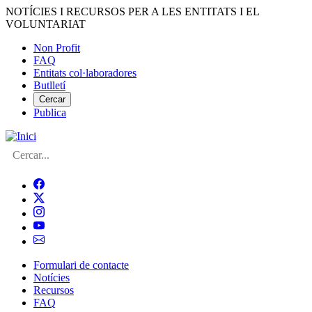
Vés
NOTÍCIES I RECURSOS PER A LES ENTITATS I EL
al
VOLUNTARIAT
contingut
Non Profit
FAQ
Menú
Entitats col·laboradores
del
Butlletí
compte
Cercar
Publica
d'usuari
Cerca
Formulari de contacte
Notícies
Navegació
Recursos
principal
FAQ