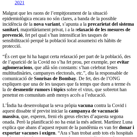
2021
Malgrat que les raons de l’empitjorament de la situació
epidemiològica encara no són clares, a banda de la possible
incidència de la
nova variant
, s’apunta a la
precarietat del sistema
sanitari
, majoritàriament privat, i a la r
elaxació de les mesures de
prevenció
, fet pel qual s’han intensificat les tasques de
sensibilització perquè la població local assumeixi els hàbits de
protecció.
“És cert que hi ha hagut certa relaxació per part de la població, des
de l’aparició de la Covid no s’ha fet prou, per exemple, per
evitar
aglomeracions
, que allà són constants: s’han celebrat festes
multitudinàries, campanyes electorals, etc.”, diu la responsable de
comunicació de
Sonrisas de Bombay
. De fet, des de l’ONG
expliquen que una de les tasques que fa temps que duen a terme és
la de
desmentir rumors i tòpics
sobre el virus, que sobretot han
penetrat en comunitats amb menys accés a l’educació.
L’Índia ha desenvolupat la seva pròpia
vacuna
contra la Covid i
aquest dissabte té previst iniciar la
campanya de vacunació
massiva
, que, esperen, freni els greus efectes d’aquesta segona
onada. Però la planificació no ha estat la més adient. Martínez Luna
explica que abans d’aquest repunt de la pandèmia es van fer
donar i
exportar vacunes i oxigen
. “Ara s’han trobat amb tots els hospitals