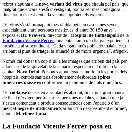
rebrot s’apunta a la
nova variant del virus
que circula pel país, que,
malgrat que encara s’està investigant, podria ser més contagiosa i,
fins i tot, més resistent a la vacuna, apunten els experts.
“El virus s’està propagant més ràpidamet i en casos més severs,
especialment entre persones més joves, d’entre 30 i 50 anys”,
exposa el
Dr. Praveen
, director de l’
Hospital de Bathalapalli
de la
Fundación Vicente Ferrer
, una entitat amb una llarga experiència i
presència al subcontinent. “Cada vegada més població malalta està
arribant al punt de triatge, la situació és de molta urgència”, afegeix.
Només cal donar un cop d’ull a les imatges que arriben del país per
adonar-se de la gravetat de la situació, especialment difícil a la
capital,
Nova Delhi
. Persones amuntegades morint a les portes dels
hospitals, centres sanitaris absolutament desbordats i
pires
funeràries massives
conformen un panorama de tints dramàtics.
“El
col·lapse
del sistema sanitari és absolut, hi ha una gran manca
de llits i d’oxigen per tractar les persones malaltes, a banda que ja
s’estan començant a produir conseqüències com l’aparició d’un
mercat negre de medicaments
arran d’un desabastiment enorme”,
apunta
Martínez Luna
.
La Fundació Vicente Ferrer posa en