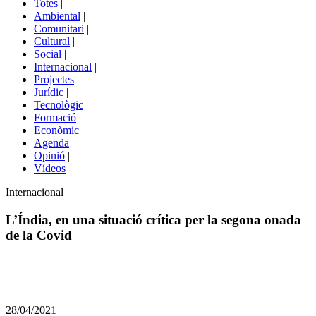
Totes
|
menú
Ambiental
|
de
Comunitari
|
portals
Cultural
|
Social
|
Internacional
|
Projectes
|
Jurídic
|
Tecnològic
|
Formació
|
Econòmic
|
Agenda
|
Opinió
|
Vídeos
Àmbit
Internacional
de
la
L’Índia, en una situació crítica per la segona onada
notícia
de la Covid
Comparteix
Compartir
en
28/04/2021