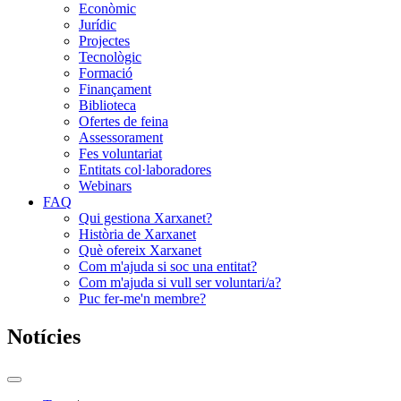
Econòmic
Jurídic
Projectes
Tecnològic
Formació
Finançament
Biblioteca
Ofertes de feina
Assessorament
Fes voluntariat
Entitats col·laboradores
Webinars
FAQ
Qui gestiona Xarxanet?
Història de Xarxanet
Què ofereix Xarxanet
Com m'ajuda si soc una entitat?
Com m'ajuda si vull ser voluntari/a?
Puc fer-me'n membre?
Notícies
Commutador
del