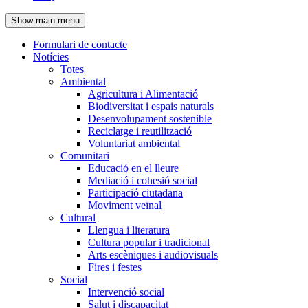
de
Show main menu
l'encapçalament
Formulari de contacte
Notícies
Navegació
Totes
principal
Ambiental
Agricultura i Alimentació
Biodiversitat i espais naturals
Desenvolupament sostenible
Reciclatge i reutilització
Voluntariat ambiental
Comunitari
Educació en el lleure
Mediació i cohesió social
Participació ciutadana
Moviment veïnal
Cultural
Llengua i literatura
Cultura popular i tradicional
Arts escèniques i audiovisuals
Fires i festes
Social
Intervenció social
Salut i discapacitat