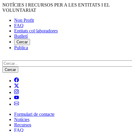
Vés
NOTÍCIES I RECURSOS PER A LES ENTITATS I EL
al
VOLUNTARIAT
contingut
Non Profit
FAQ
Menú
Entitats col·laboradores
del
Butlletí
compte
Cercar
Publica
d'usuari
Cerca
Formulari de contacte
Notícies
Navegació
Recursos
principal
FAQ