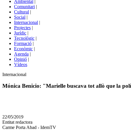
Ambiental
|
de
Comunitari
|
portals
Cultural
|
Social
|
Internacional
|
Projectes
|
Jurídic
|
Tecnològic
|
Formació
|
Econòmic
|
Agenda
|
Opinió
|
Vídeos
Àmbit
Internacional
de
la
Mónica Benicio: "Marielle buscava tot allò que la polí
notícia
Comparteix
Compartir
en
22/05/2019
altres
Entitat redactora
xarxes
Carme Porta Abad - IdemTV
socials