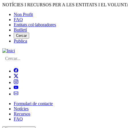
Vés
NOTÍCIES I RECURSOS PER A LES ENTITATS I EL VOLUNT
al
Non Profit
contingut
FAQ
Menú
Entitats col·laboradores
del
Butlletí
compte
Cercar
Publica
d'usuari
Cerca
Formulari de contacte
Notícies
Navegació
Recursos
principal
FAQ
de