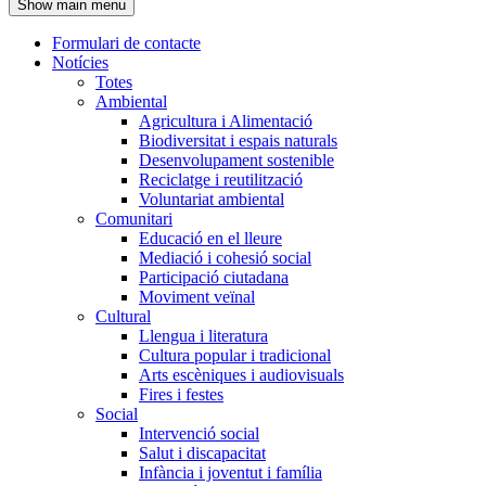
Show main menu
l'encapçalament
Formulari de contacte
Notícies
Navegació
Totes
principal
Ambiental
Agricultura i Alimentació
Biodiversitat i espais naturals
Desenvolupament sostenible
Reciclatge i reutilització
Voluntariat ambiental
Comunitari
Educació en el lleure
Mediació i cohesió social
Participació ciutadana
Moviment veïnal
Cultural
Llengua i literatura
Cultura popular i tradicional
Arts escèniques i audiovisuals
Fires i festes
Social
Intervenció social
Salut i discapacitat
Infància i joventut i família