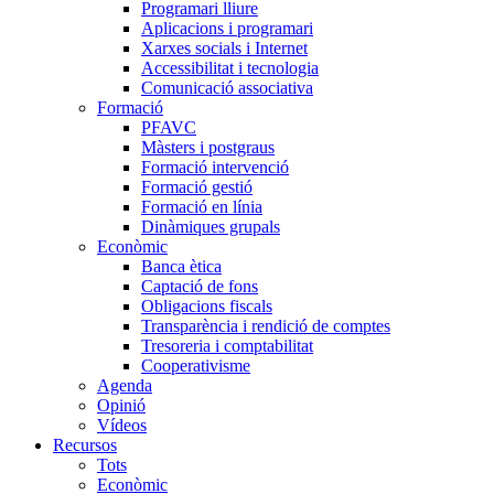
Programari lliure
Aplicacions i programari
Xarxes socials i Internet
Accessibilitat i tecnologia
Comunicació associativa
Formació
PFAVC
Màsters i postgraus
Formació intervenció
Formació gestió
Formació en línia
Dinàmiques grupals
Econòmic
Banca ètica
Captació de fons
Obligacions fiscals
Transparència i rendició de comptes
Tresoreria i comptabilitat
Cooperativisme
Agenda
Opinió
Vídeos
Recursos
Tots
Econòmic