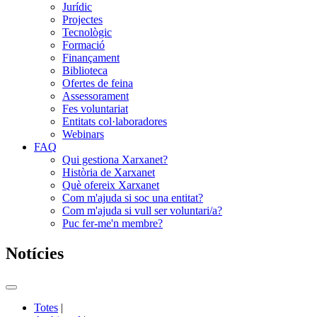
Jurídic
Projectes
Tecnològic
Formació
Finançament
Biblioteca
Ofertes de feina
Assessorament
Fes voluntariat
Entitats col·laboradores
Webinars
FAQ
Qui gestiona Xarxanet?
Història de Xarxanet
Què ofereix Xarxanet
Com m'ajuda si soc una entitat?
Com m'ajuda si vull ser voluntari/a?
Puc fer-me'n membre?
Notícies
Commutador
del
Totes
|
menú