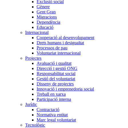
Exclusió social
Gènere
Gent Gran
Migracions
Dependència
Educació
Internacional
Cooperació al desenvolupament
Drets humans i desigualtat
Processos de pau
Voluntariat internacional
Projectes
Avaluació i qualitat
Direcció i gestió ONG
Responsabilitat social
Gestió del voluntariat
Disseny de projectes
Innovació i emprenedoria social
Treball en xarxa
Participació interna
Jurídic
Contractació
Normativa entitat
Marc legal voluntariat
Tecnològic