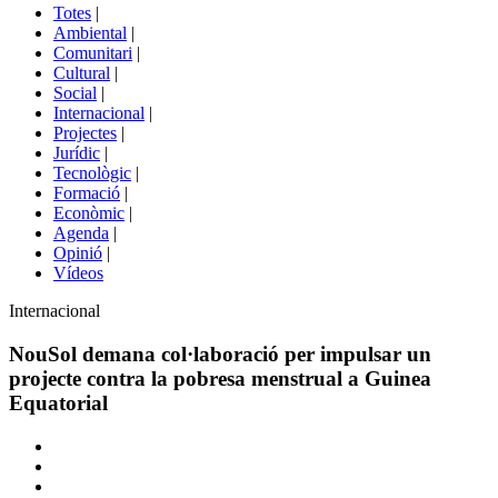
del
Totes
|
menú
Ambiental
|
de
Comunitari
|
portals
Cultural
|
Social
|
Internacional
|
Projectes
|
Jurídic
|
Tecnològic
|
Formació
|
Econòmic
|
Agenda
|
Opinió
|
Vídeos
Àmbit
Internacional
de
la
NouSol demana col·laboració per impulsar un
notícia
projecte contra la pobresa menstrual a Guinea
Equatorial
Comparteix
Compartir