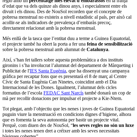
regió amb un
percentatge més elevat d’embarassos
en la franja
d’edat que va dels quinze als dinou anys, i especialment entre els
divuit i els dinou. Des de NouSol recorden que el concepte de
pobresa menstrual no existeix a nivell estadístic al país, per això cal
acollir-se als indicadors de prevalença d’embaràs precoç,
directament relacionat amb la pobresa menstrual.
Més enllà de la tasca que l’entitat duu a terme a Guinea Equatorial,
el projecte també ha obert la porta a fer una
feina de sensibilització
sobre la pobresa menstrual amb alumnat de
Catalunya
.
Així, s’han fet tallers sobre aquesta problemàtica a dos instituts
gironins i s’ha involucrat l’alumnat del departament de Màrqueting i
Publicitat de l'
IES Santa Eugènia
, que ha dissenyat una campanya
gràfica per recaptar fons que es presentarà el 8 de març al Centre
Cívic de Santa Eugènia Can Ninetes, coincidint amb el Dia
Internacional de les Dones. Igualment, l’alumnat dels cicles
formatius de l’escola
FEDAC Sant Narcís
també donarà un cop de
mà per recollir donacions per impulsar el projecte a Kie-Ntem.
Tot plegat, amb l’objectiu que les nenes i joves de Guinea Equatorial
puguin viure la menstruació en condicions dignes d’higiene, alhora
que es fomenta la seva autonomia per bastir un projecte vital.
Perquè, com diuen des de NouSol, “
les seves regles no són un luxe
i totes les nenes tenen dret a créixer amb les seves necessitats
bàsiques cobertes”.