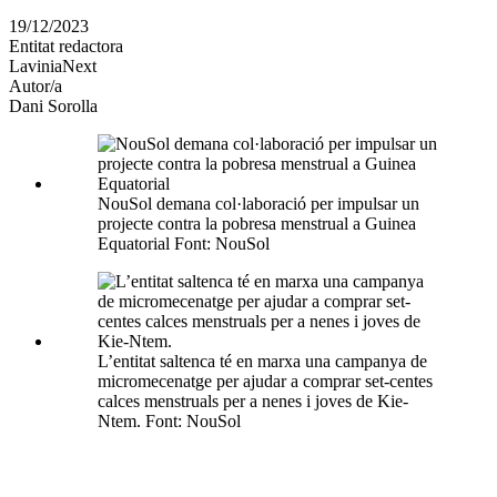
en
19/12/2023
altres
Entitat redactora
xarxes
LaviniaNext
socials
Autor/a
Dani Sorolla
NouSol demana col·laboració per impulsar un
projecte contra la pobresa menstrual a Guinea
Equatorial Font: NouSol
L’entitat saltenca té en marxa una campanya de
micromecenatge per ajudar a comprar set-centes
calces menstruals per a nenes i joves de Kie-
Ntem. Font: NouSol