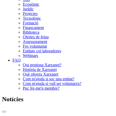
Econòmic
Jurídic
Projectes
Tecnològic
Formació
Finançament
Biblioteca
Ofertes de feina
Assessorament
Fes voluntariat
Entitats col·laboradores
Webinars
FAQ
Qui gestiona Xarxanet?
Història de Xarxanet
Què ofereix Xarxanet
Com m'ajuda si soc una entitat?
Com m'ajuda si vull ser voluntari/a?
Puc fer-me'n membre?
Notícies
Commutador