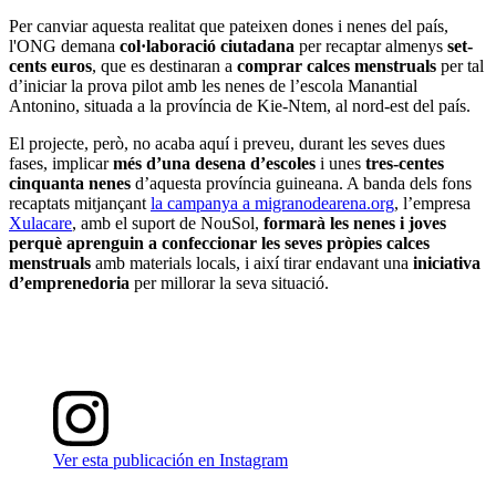
Per canviar aquesta realitat que pateixen dones i nenes del país,
l'ONG demana
col·laboració ciutadana
per recaptar almenys
set-
cents euros
, que es destinaran a
comprar calces menstruals
per tal
d’iniciar la prova pilot amb les nenes de l’escola Manantial
Antonino, situada a la província de Kie-Ntem, al nord-est del país.
El projecte, però, no acaba aquí i preveu, durant les seves dues
fases, implicar
més d’una desena d’escoles
i unes
tres-centes
cinquanta nenes
d’aquesta província guineana. A banda dels fons
recaptats mitjançant
la campanya a migranodearena.org
, l’empresa
Xulacare
, amb el suport de NouSol,
formarà les nenes i joves
perquè aprenguin a confeccionar les seves pròpies calces
menstruals
amb materials locals, i així tirar endavant una
iniciativa
d’emprenedoria
per millorar la seva situació.
Ver esta publicación en Instagram