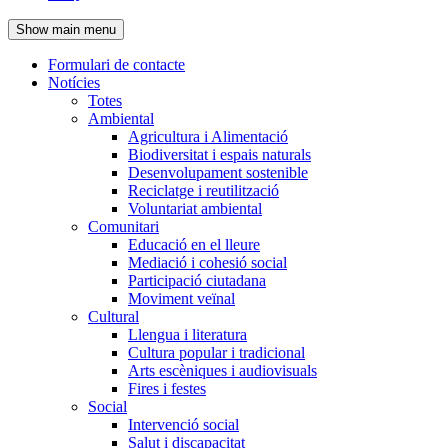
de
Show main menu
l'encapçalament
Formulari de contacte
Notícies
Navegació
Totes
principal
Ambiental
Agricultura i Alimentació
Biodiversitat i espais naturals
Desenvolupament sostenible
Reciclatge i reutilització
Voluntariat ambiental
Comunitari
Educació en el lleure
Mediació i cohesió social
Participació ciutadana
Moviment veïnal
Cultural
Llengua i literatura
Cultura popular i tradicional
Arts escèniques i audiovisuals
Fires i festes
Social
Intervenció social
Salut i discapacitat