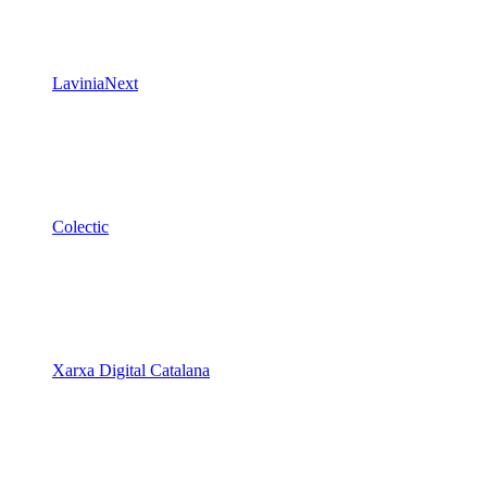
LaviniaNext
Colectic
Xarxa Digital Catalana