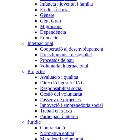
Infància i joventut i família
Exclusió social
Gènere
Gent Gran
Migracions
Dependència
Educació
Internacional
Cooperació al desenvolupament
Drets humans i desigualtat
Processos de pau
Voluntariat internacional
Projectes
Avaluació i qualitat
Direcció i gestió ONG
Responsabilitat social
Gestió del voluntariat
Disseny de projectes
Innovació i emprenedoria social
Treball en xarxa
Participació interna
Jurídic
Contractació
Normativa entitat
Marc legal voluntariat