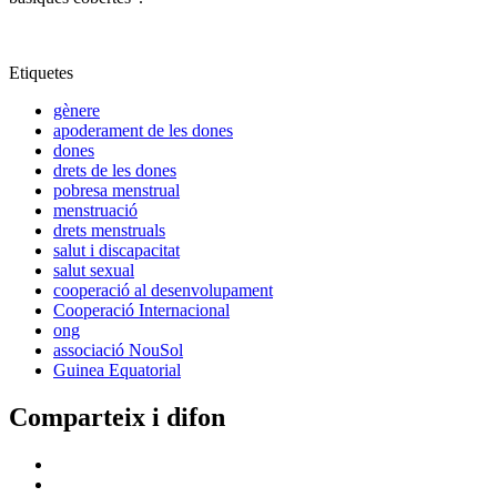
Etiquetes
gènere
apoderament de les dones
dones
drets de les dones
pobresa menstrual
menstruació
drets menstruals
salut i discapacitat
salut sexual
cooperació al desenvolupament
Cooperació Internacional
ong
associació NouSol
Guinea Equatorial
Comparteix i difon