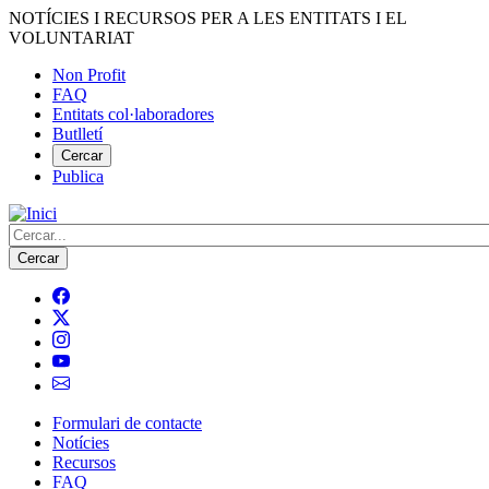
Vés
NOTÍCIES I RECURSOS PER A LES ENTITATS I EL
al
VOLUNTARIAT
contingut
Non Profit
FAQ
Menú
Entitats col·laboradores
del
Butlletí
compte
Cercar
Publica
d'usuari
Cerca
Formulari de contacte
Notícies
Navegació
Recursos
principal
FAQ