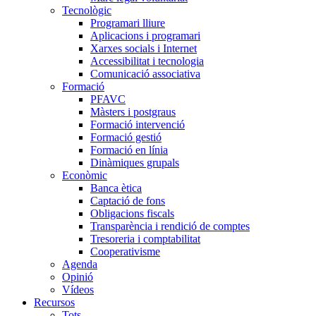
Tecnològic
Programari lliure
Aplicacions i programari
Xarxes socials i Internet
Accessibilitat i tecnologia
Comunicació associativa
Formació
PFAVC
Màsters i postgraus
Formació intervenció
Formació gestió
Formació en línia
Dinàmiques grupals
Econòmic
Banca ètica
Captació de fons
Obligacions fiscals
Transparència i rendició de comptes
Tresoreria i comptabilitat
Cooperativisme
Agenda
Opinió
Vídeos
Recursos
Tots