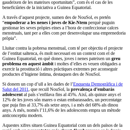
gaudeixen de les mateixes oportunitats”, com és el cas de les
beneficiàries de la iniciativa a Guinea Equatorial.
A través d’aquest projecte, sumen des de NouSol, es pretén
“
empoderar a les nenes i joves de Kie-Ntem
perquè puguin
gestionar les seves pròpies eines a l’hora de confeccionar calces
menstruals, tant per a elles com per desenvolupar una emprenedoria
pròpia”.
Lluitar contra la pobresa menstrual, com té per objectiu el projecte
de l’entitat saltenca, és molt necessari en un context com el de
Guinea Equatorial, en què dones, joves i nenes pateixen un
greu
problema en aquest àmbit
i moltes d’elles es veuen obligades a
exercir la prostitució i altres pràctiques extremes per aconseguir
productes d’higiene íntima, destaquen des de NouSol.
Si donem un cop d’ull a les dades de l’
Enquesta Demogràfica i de
Salut del 2011
, que recull NouSol, la
prevalença d’embaràs
adolescent
al país s’enfilava fins al 45%. Així, als quinze anys el
12% de les joves són mares o estan embarassades, un percentatge
que puja fins al 33,7% als setze anys, i a més del 68% als dinou
anys. A més, només l’11,6% de les adolescents empra un mètode
anticonceptiu modern.
Aquestes xifres situen Guinea Equatorial com un dels països de la