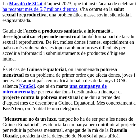
La
Marató de 3Cat
d’aquest 2023, que tot just s’acaba de celebrar i
ha recaptat més de 5,7 milions d’euros
, s’ha centrat en la
salut
sexual i reproductiva
, una problemàtica massa sovint silenciada i
estigmatitzada.
Gaudir de l’
accés a productes sanitaris
, a
informació
i
desestigmatitzar el període menstrua
l també forma part de la salut
sexual i reproductiva. De fet, moltes dones i nenes, especialment en
països més vulnerables, es topen amb nombroses dificultats per
accedir a informació i subministraments de productes d’higiene
íntima.
És el cas de
Guinea Equatorial
, on l'anomenada
pobresa
menstrual
és un problema de primer ordre que afecta dones, joves i
nenes. En aquest país centreafricà treballa des de fa anys l’ONG
saltenca
NouSol
, que té en marxa
una campanya de
micromecenatge
per recaptar fons i destinar-los a finançar el
projecte contra la pobresa menstrual
que duu a terme des
d’aquest mes de desembre a Guinea Equatorial. Més concretament a
Kie-Ntem
, on l’entitat té una delegació.
“
Menstruar no és un luxe
, tampoc ho ha de ser per a les nenes de
Guinea Equatorial”, evidencia la campanya per contribuir al projecte
per reduir la pobresa menstrual, engegat de la mà de la
Rusmila
Okuale
, presidenta de la delegació de NouSol al país africà.