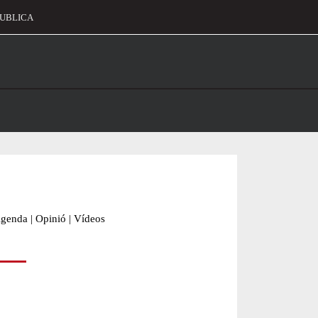
UBLICA
alament
genda
|
Opinió
|
Vídeos