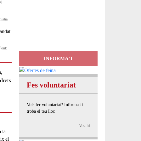
Servei
istia
d'Assessorament
gratuït per a entitats
Font:
INFORMA'T
a,
drets
Fes voluntariat
Vols fer voluntariat? Informa't i
troba el teu lloc
Ves-hi
 la
ix el