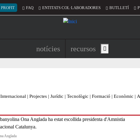
 del compte d'usuari
 PROFIT
FAQ
ENTITATS COL·LABORADORES
BUTLLETÍ
P
Navegació principal de l'encapç
notícies
recursos
Show main menu
Internacional
|
Projectes
|
Jurídic
|
Tecnològic
|
Formació
|
Econòmic
|
A
Ona Anglada