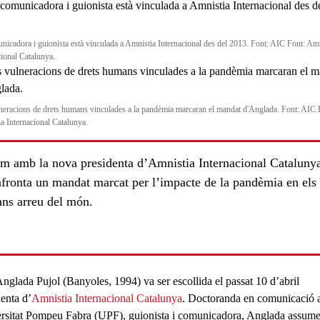
nicadora i guionista està vinculada a Amnistia Internacional des del 2013. Font: AIC Font: Amn
cional Catalunya.
neracions de drets humans vinculades a la pandèmia marcaran el mandat d'Anglada. Font: AIC 
a Internacional Catalunya.
em amb la nova presidenta d’Amnistia Internacional Cataluny
afronta un mandat marcat per l’impacte de la pandèmia en els 
ns arreu del món.
nglada Pujol
(Banyoles, 1994) va ser escollida el passat
10 d’abril
denta d’
Amnistia Internacional Catalunya
. Doctoranda en comunicació a
rsitat Pompeu Fabra (UPF), guionista i comunicadora, Anglada assume