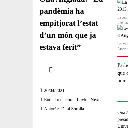
pandèmia ha
La comu
empitjorat l’estat
Interna
d’un món que ja
Les vul
estava ferit”
Amnisti
Comparteix
Parl
que 
Compartir en altres xarxes socials
huma
20/04/2021
Entitat redactora
LaviniaNext
Autor/a
Dani Sorolla
Ona A
presi
Unive