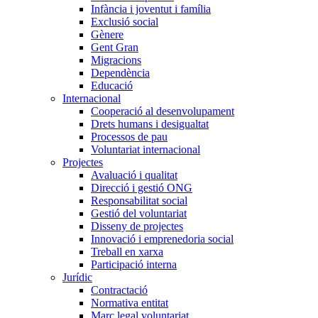
Infància i joventut i família
Exclusió social
Gènere
Gent Gran
Migracions
Dependència
Educació
Internacional
Cooperació al desenvolupament
Drets humans i desigualtat
Processos de pau
Voluntariat internacional
Projectes
Avaluació i qualitat
Direcció i gestió ONG
Responsabilitat social
Gestió del voluntariat
Disseny de projectes
Innovació i emprenedoria social
Treball en xarxa
Participació interna
Jurídic
Contractació
Normativa entitat
Marc legal voluntariat