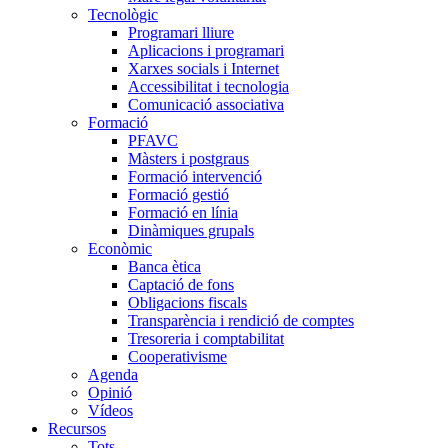
Tecnològic
Programari lliure
Aplicacions i programari
Xarxes socials i Internet
Accessibilitat i tecnologia
Comunicació associativa
Formació
PFAVC
Màsters i postgraus
Formació intervenció
Formació gestió
Formació en línia
Dinàmiques grupals
Econòmic
Banca ètica
Captació de fons
Obligacions fiscals
Transparència i rendició de comptes
Tresoreria i comptabilitat
Cooperativisme
Agenda
Opinió
Vídeos
Recursos
Tots