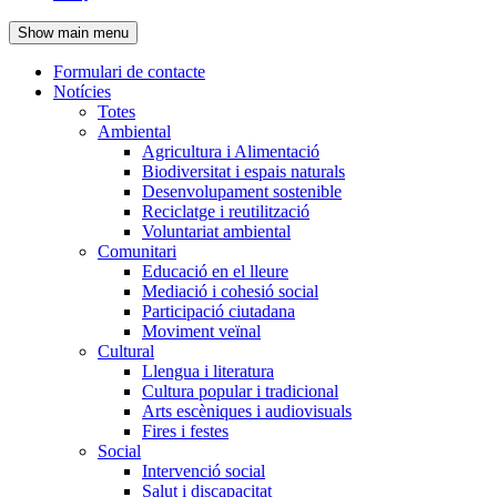
de
Show main menu
l'encapçalament
Formulari de contacte
Notícies
Navegació
Totes
principal
Ambiental
Agricultura i Alimentació
Biodiversitat i espais naturals
Desenvolupament sostenible
Reciclatge i reutilització
Voluntariat ambiental
Comunitari
Educació en el lleure
Mediació i cohesió social
Participació ciutadana
Moviment veïnal
Cultural
Llengua i literatura
Cultura popular i tradicional
Arts escèniques i audiovisuals
Fires i festes
Social
Intervenció social
Salut i discapacitat