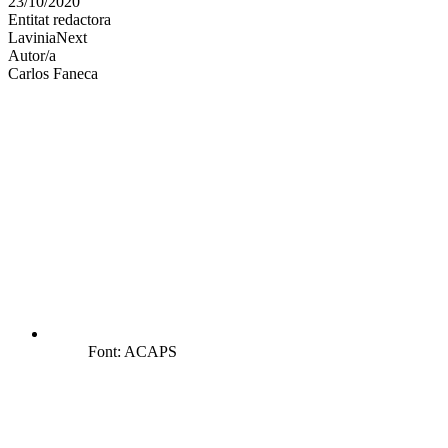
23/10/2020
altres
Entitat redactora
xarxes
LaviniaNext
socials
Autor/a
Carlos Faneca
Font: ACAPS