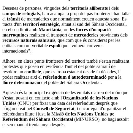
Desenes de persones, vingudes dels
territoris alliberats
i dels
camps de refugiats
, han acampat a prop del pas fronterer i han tallat
el
trànsit
de mercaderies que normalment creuen aquesta zona. Es
tracta d'un
territori estratègic
, situat al sud del Sàhara Occidental,
en el seu límit amb
Mauritània
, on les
forces d'ocupació
marroquines
realitzen el transport de
mercaderies
provinents dels
recursos naturals sahrauís
, quelcom que és considerat per les
entitats com un veritable
espoli
que "vulnera convenis
internacionals".
Alhora, en altres punts fronterers del territori també s'estan realitzant
protestes que posen en evidència l'anhel del poble sahrauí de
resoldre un
conflicte
, que es troba estancat des de fa dècades, i
poder realitzar així el
referèndum d'autodeterminació
per a la
lliure determinació
del poble del Sàhara Occidental.
Aquesta és la principal exigència de les entitats d'arreu del món que
s'estan posant en contacte amb l'
Organització de les Nacions
Unides
(ONU) per fixar una data del referèndum després que
l'òrgan creat pel
Consell de Seguretat
, i encarregat d'organitzar el
referèndum lliure i just, la M
issió de les Nacions Unides pe
Referèndum del Sàhara Occidental
(MINURSO), no hagi assolit
el seu mandat trenta anys després.