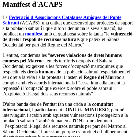
Manifest d'ACAPS
La
Federació d'Associacions Catalanes Amigues del Poble
Sahrauí
(ACAPS), una entitat que desenvolupa projectes de suport
a la població sahrauí i que difon i denuncia la seva situació, ha
publicat un
manifest
amb el qual posa sobre la taula "la
vulneració
de drets
i l'
espoli de recursos naturals
que pateix el Sàhara
Occidental per part del Regne del Marroc".
L'entitat, condemna les "
severes violacions de drets humans
comeses pel Marroc
" en els territoris ocupats del Sàhara
Occidental; exigeixen a les forces d’ocupació marroquines que
respectin els
drets humans
de la població sahrauí, especialment el
seu dret a la vida i a la protesta; i insten el
Regne del Marroc
a
complir amb els acords internacionals i "cessi immediatament la
repressió i l’ocupació que exerceix sobre el poble sahrauí i
l’explotació il·legal dels seus recursos naturals".
D'altra banda des de l'entitat fan una crida a la
comunitat
internacional
, i particularment l'
ONU
i la
MINURSO
, perquè
intervinguin i acabin amb aquestes vulneracions i protegeixin a la
població sahrauí. També demanen a l'ONU que denunciï
"l’explotació il·legal dels recursos naturals per part del Marroc al
Sàhara Occidental" i pressioni perquè es produeixi l’alliberament