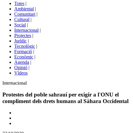
del
Totes
|
menú
Ambiental
|
de
Comunitari
|
portals
Cultural
|
Social
|
Internacional
|
Projectes
|
Jurídic
|
Tecnològic
|
Formació
|
Econòmic
|
Agenda
|
Opinió
|
Vídeos
Àmbit
Internacional
de
la
Protestes del poble sahrauí per exigir a l'ONU el
notícia
compliment dels drets humans al Sàhara Occidental
Comparteix
Compartir
en