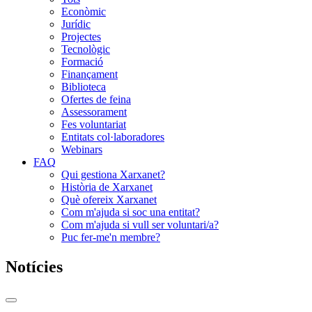
Econòmic
Jurídic
Projectes
Tecnològic
Formació
Finançament
Biblioteca
Ofertes de feina
Assessorament
Fes voluntariat
Entitats col·laboradores
Webinars
FAQ
Qui gestiona Xarxanet?
Història de Xarxanet
Què ofereix Xarxanet
Com m'ajuda si soc una entitat?
Com m'ajuda si vull ser voluntari/a?
Puc fer-me'n membre?
Notícies
Commutador