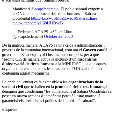
d’activistes sahrauís que romanen presos.
Manifest d'
@acapsfederacio
El poble sahrauí exigeix a
la ONU el compliment dels drets humans al Sàhara
Occidental
https://t.co/wJSMoZZwrc
#SàharaLliure
pic.twitter.com/yU68HUDycB
— Federació ACAPS #SàharaLliure
(@acapsfederacio)
October 22, 2020
De la mateixa manera, ACAPS fa una crida a administracions i
governs de la comunitat internacional, com ara el
Govern català
, el
govern de l'Estat espanyol i institucions europees, per a que
"promoguin de manera activa la inclusió d’un
mecanisme
d’observació de drets humans
a la MINURSO", ja que aquest
òrgan, a diferència de totes les missions de l'ONU al món, no
contempla aquest mecanisme.
La crida de l'entitat es fa extensible a les
organitzacions de la
societat civil
que treballen en la
promoció dels drets humans
, i
demanen que condemnin "les vulneracions al Sàhara Occidental i a
posar en marxa accions d’incidència perquè l’estat marroquí
garanteixi els drets civils i polítics de la població sahrauí".
Etiquetes