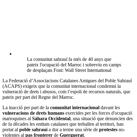
La comunitat sahrauí fa més de 40 anys que
pateix l'ocupació del Marroc i sobreviu en camps
de desplaçats Font: Wall Street International
La Federació d’Associacions Catalanes Amigues del Poble Sahrauí
(ACAPS) exigeix que la comunitat internacional condemni la
vulneració de drets i abusos, com l’espoli de recursos naturals, que
pateix per part del Regne del Marroc.
La inacció per part de la
comunitat internacional
davant les
vulneracions de drets humans
exercides per les forces d'ocupació
marroquines al
Sàhara Occidental
, una situació que denuncien des
de fa dècades les entitats catalanes que treballen al territori, han
portat al
poble sahrauí
a dur a terme una sèrie de
protestes
no-
violentes al
pas fronterer
de
Guerguerat
.