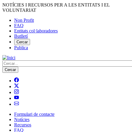
Vés
NOTÍCIES I RECURSOS PER A LES ENTITATS I EL
al
VOLUNTARIAT
contingut
Non Profit
FAQ
Menú
Entitats col·laboradores
del
Butlletí
compte
Cercar
Publica
d'usuari
Cerca
Formulari de contacte
Notícies
Navegació
Recursos
principal
FAQ