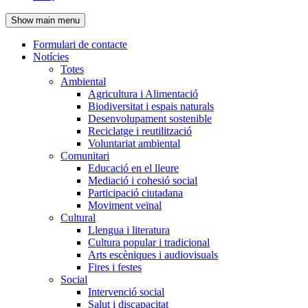
de
Show main menu
l'encapçalament
Formulari de contacte
Notícies
Navegació
Totes
principal
Ambiental
Agricultura i Alimentació
Biodiversitat i espais naturals
Desenvolupament sostenible
Reciclatge i reutilització
Voluntariat ambiental
Comunitari
Educació en el lleure
Mediació i cohesió social
Participació ciutadana
Moviment veïnal
Cultural
Llengua i literatura
Cultura popular i tradicional
Arts escèniques i audiovisuals
Fires i festes
Social
Intervenció social
Salut i discapacitat