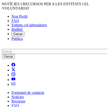
Vés
NOTÍCIES I RECURSOS PER A LES ENTITATS I EL
al
VOLUNTARIAT
contingut
Non Profit
FAQ
Menú
Entitats col·laboradores
del
Butlletí
compte
Cercar
Publica
d'usuari
Cerca
Formulari de contacte
Notícies
Navegació
Recursos
principal
FAQ