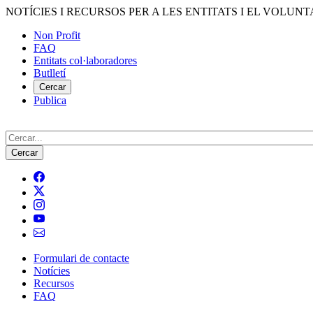
Vés
NOTÍCIES I RECURSOS PER A LES ENTITATS I EL VOLUNT
al
Non Profit
contingut
FAQ
Menú
Entitats col·laboradores
del
Butlletí
compte
Cercar
Publica
d'usuari
Cerca
Formulari de contacte
Notícies
Navegació
Recursos
principal
FAQ
de