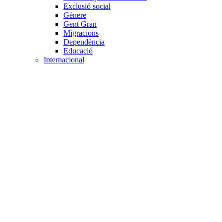
Exclusió social
Gènere
Gent Gran
Migracions
Dependència
Educació
Internacional
Cooperació al desenvolupament
Drets humans i desigualtat
Processos de pau
Voluntariat internacional
Projectes
Avaluació i qualitat
Direcció i gestió ONG
Responsabilitat social
Gestió del voluntariat
Disseny de projectes
Innovació i emprenedoria social
Treball en xarxa
Participació interna
Jurídic
Contractació
Normativa entitat
Marc legal voluntariat
Tecnològic