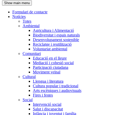
Show main menu
l'encapçalament
Formulari de contacte
Notícies
Navegació
Totes
principal
Ambiental
Agricultura i Alimentació
Biodiversitat i espais naturals
Desenvolupament sostenible
Reciclatge i reutilització
Voluntariat ambiental
Comunitari
Educació en el lleure
Mediació i cohesió social
Participació ciutadana
Moviment veïnal
Cultural
Llengua i literatura
Cultura popular i tradicional
Arts escèniques i audiovisuals
Fires i festes
Social
Intervenció social
Salut i discapacitat
Infància i joventut i família