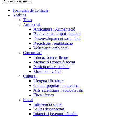
Show main menu
l'encapçalament
Formulari de contacte
Notícies
Navegació
Totes
principal
Ambiental
Agricultura i Alimentació
Biodiversitat i espais naturals
Desenvolupament sostenible
Reciclatge i reutilització
Voluntariat ambiental
Comunitari
Educació en el lleure
Mediació i cohesió social
Participació ciutadana
Moviment veïnal
Cultural
Llengua i literatura
Cultura popular i tradicional
Arts escèniques i audiovisuals
Fires i festes
Social
Intervenció social
Salut i discapacitat
Infància i joventut i família