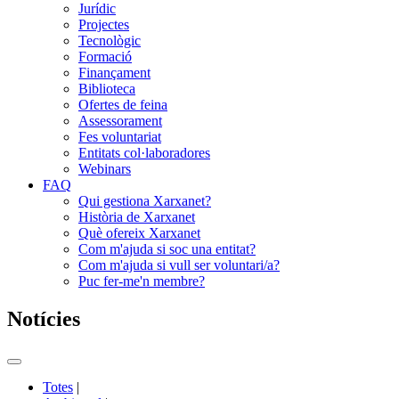
Jurídic
Projectes
Tecnològic
Formació
Finançament
Biblioteca
Ofertes de feina
Assessorament
Fes voluntariat
Entitats col·laboradores
Webinars
FAQ
Qui gestiona Xarxanet?
Història de Xarxanet
Què ofereix Xarxanet
Com m'ajuda si soc una entitat?
Com m'ajuda si vull ser voluntari/a?
Puc fer-me'n membre?
Notícies
Commutador
del
Totes
|
menú