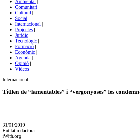
Ambiental
|
de
Comunitari
|
portals
Cultural
|
Social
|
Internacional
|
Projectes
|
Jurídic
|
Tecnològic
|
Formació
|
Econòmic
|
Agenda
|
Opinió
|
Vídeos
Àmbit
Internacional
de
la
Titllen de “lamentables” i “vergonyoses” les condemn
notícia
Comparteix
Compartir
en
31/01/2019
altres
Entitat redactora
xarxes
iWith.org
socials