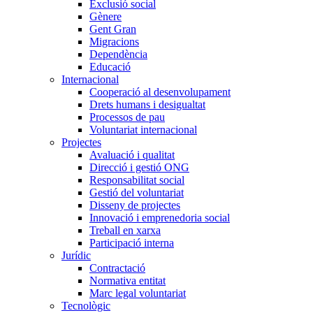
Exclusió social
Gènere
Gent Gran
Migracions
Dependència
Educació
Internacional
Cooperació al desenvolupament
Drets humans i desigualtat
Processos de pau
Voluntariat internacional
Projectes
Avaluació i qualitat
Direcció i gestió ONG
Responsabilitat social
Gestió del voluntariat
Disseny de projectes
Innovació i emprenedoria social
Treball en xarxa
Participació interna
Jurídic
Contractació
Normativa entitat
Marc legal voluntariat
Tecnològic