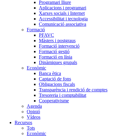
Programari lliure
Aplicacions i programari
Xarxes socials i Internet
Accessibilitat i tecnologia
Comunicació associativa
Formació
PFAVC
Màsters i postgraus
Formació intervenció
Formació gestió
Formació en línia
Dinàmiques grupals
Econòmic
Banca ètica
Captació de fons
Obligacions fiscals
Transparència i rendició de comptes
Tresoreria i comptabilitat
Cooperativisme
Agenda
Opinió
Vídeos
Recursos
Tots
Econòmic