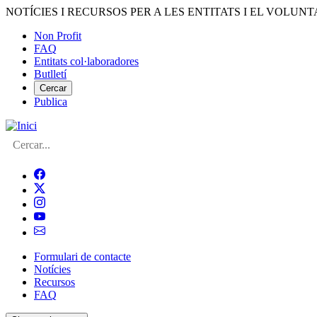
Vés
NOTÍCIES I RECURSOS PER A LES ENTITATS I EL VOLUNT
al
Non Profit
contingut
FAQ
Menú
Entitats col·laboradores
del
Butlletí
compte
Cercar
Publica
d'usuari
Cerca
Formulari de contacte
Notícies
Navegació
Recursos
principal
FAQ
de