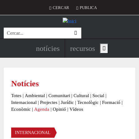
Vés al contingut
Menú del compte d'usuari
CERCAR
PUBLICA
Cerca
Navegació principal de l'encapç
notícies
recursos
Show main menu
Notícies
Totes
|
Ambiental
|
Comunitari
|
Cultural
|
Social
|
Internacional
|
Projectes
|
Jurídic
|
Tecnològic
|
Formació
|
Econòmic
|
Agenda
|
Opinió
|
Vídeos
Àmbit de la notícia
INTERNACIONAL