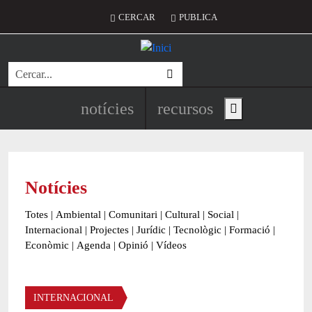
Vés al contingut
Menú del compte d'usuari
CERCAR
PUBLICA
Cerca
Navegació principal de l'encapç
notícies
recursos
Show main menu
Notícies
Totes
|
Ambiental
|
Comunitari
|
Cultural
|
Social
|
Internacional
|
Projectes
|
Jurídic
|
Tecnològic
|
Formació
|
Econòmic
|
Agenda
|
Opinió
|
Vídeos
Àmbit de la notícia
INTERNACIONAL