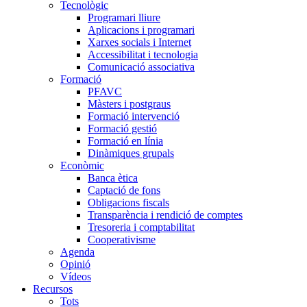
Tecnològic
Programari lliure
Aplicacions i programari
Xarxes socials i Internet
Accessibilitat i tecnologia
Comunicació associativa
Formació
PFAVC
Màsters i postgraus
Formació intervenció
Formació gestió
Formació en línia
Dinàmiques grupals
Econòmic
Banca ètica
Captació de fons
Obligacions fiscals
Transparència i rendició de comptes
Tresoreria i comptabilitat
Cooperativisme
Agenda
Opinió
Vídeos
Recursos
Tots