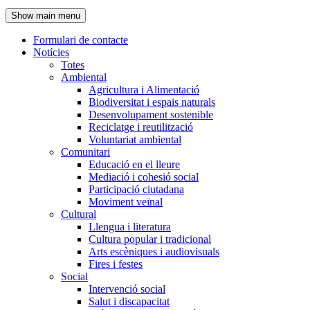
de
Show main menu
l'encapçalament
Formulari de contacte
Notícies
Navegació
Totes
principal
Ambiental
Agricultura i Alimentació
Biodiversitat i espais naturals
Desenvolupament sostenible
Reciclatge i reutilització
Voluntariat ambiental
Comunitari
Educació en el lleure
Mediació i cohesió social
Participació ciutadana
Moviment veïnal
Cultural
Llengua i literatura
Cultura popular i tradicional
Arts escèniques i audiovisuals
Fires i festes
Social
Intervenció social
Salut i discapacitat