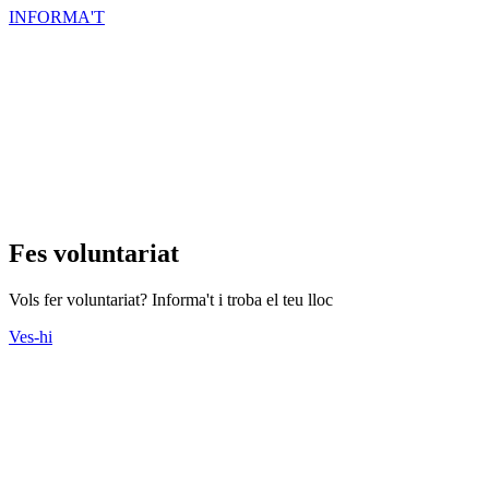
INFORMA'T
Fes voluntariat
Vols fer voluntariat? Informa't i troba el teu lloc
Ves-hi
Actes
Consulteu l'agenda d'actes que s'organitzen des del Tercer Sector.
Ves-hi