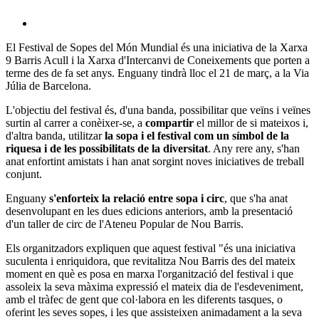
socials
El Festival de Sopes del Món Mundial és una iniciativa de la Xarxa
9 Barris Acull i la Xarxa d'Intercanvi de Coneixements que porten a
terme des de fa set anys. Enguany tindrà lloc el 21 de març, a la Via
Júlia de Barcelona.
L'objectiu del festival és, d'una banda, possibilitar que veïns i veïnes
surtin al carrer a conèixer-se, a
compartir
el millor de si mateixos i,
d'altra banda, utilitzar
la sopa i el festival com un símbol de la
riquesa i de les possibilitats de la diversitat
. Any rere any, s'han
anat enfortint amistats i han anat sorgint noves iniciatives de treball
conjunt.
Enguany
s'enforteix la relació entre sopa i circ
, que s'ha anat
desenvolupant en les dues edicions anteriors, amb la presentació
d'un taller de circ de l'Ateneu Popular de Nou Barris.
Els organitzadors expliquen que aquest festival "és una iniciativa
suculenta i enriquidora, que revitalitza Nou Barris des del mateix
moment en què es posa en marxa l'organització del festival i que
assoleix la seva màxima expressió el mateix dia de l'esdeveniment,
amb el tràfec de gent que col·labora en les diferents tasques, o
oferint les seves sopes, i les que assisteixen animadament a la seva