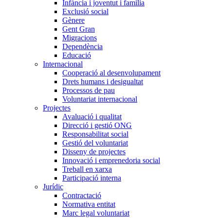
Infància i joventut i família
Exclusió social
Gènere
Gent Gran
Migracions
Dependència
Educació
Internacional
Cooperació al desenvolupament
Drets humans i desigualtat
Processos de pau
Voluntariat internacional
Projectes
Avaluació i qualitat
Direcció i gestió ONG
Responsabilitat social
Gestió del voluntariat
Disseny de projectes
Innovació i emprenedoria social
Treball en xarxa
Participació interna
Jurídic
Contractació
Normativa entitat
Marc legal voluntariat