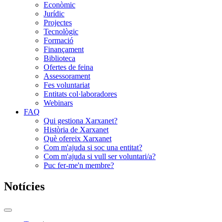
Econòmic
Jurídic
Projectes
Tecnològic
Formació
Finançament
Biblioteca
Ofertes de feina
Assessorament
Fes voluntariat
Entitats col·laboradores
Webinars
FAQ
Qui gestiona Xarxanet?
Història de Xarxanet
Què ofereix Xarxanet
Com m'ajuda si soc una entitat?
Com m'ajuda si vull ser voluntari/a?
Puc fer-me'n membre?
Notícies
Commutador
del