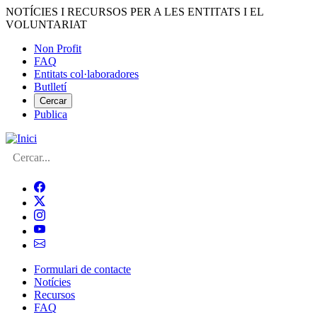
Vés
NOTÍCIES I RECURSOS PER A LES ENTITATS I EL
al
VOLUNTARIAT
contingut
Non Profit
FAQ
Menú
Entitats col·laboradores
del
Butlletí
compte
Cercar
Publica
d'usuari
Cerca
Formulari de contacte
Notícies
Navegació
Recursos
principal
FAQ