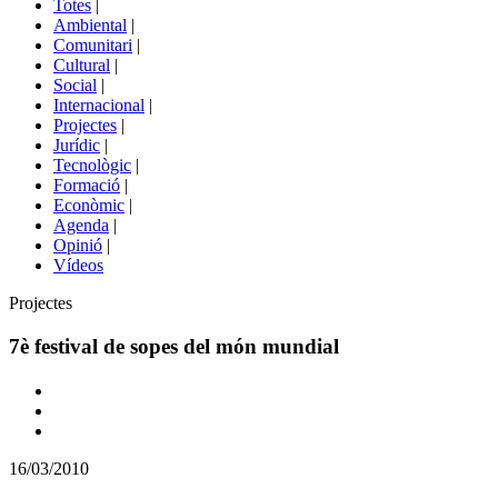
Totes
|
menú
Ambiental
|
de
Comunitari
|
portals
Cultural
|
Social
|
Internacional
|
Projectes
|
Jurídic
|
Tecnològic
|
Formació
|
Econòmic
|
Agenda
|
Opinió
|
Vídeos
Àmbit
Projectes
de
la
7è festival de sopes del món mundial
notícia
Comparteix
Compartir
en
16/03/2010
altres
xarxes