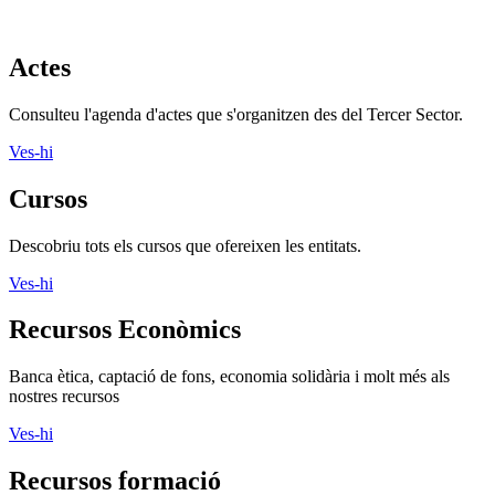
Cursos
Descobriu tots els cursos que ofereixen les entitats.
Ves-hi
Recursos Econòmics
Banca ètica, captació de fons, economia solidària i molt més als
nostres recursos
Ves-hi
Recursos formació
Crèdits de lliure elecció, formació, gestió i molt més als nostres
recursos
Ves-hi
Recursos informàtics