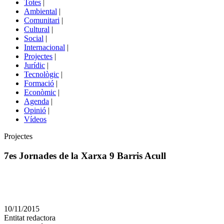
Totes
|
menú
Ambiental
|
de
Comunitari
|
portals
Cultural
|
Social
|
Internacional
|
Projectes
|
Jurídic
|
Tecnològic
|
Formació
|
Econòmic
|
Agenda
|
Opinió
|
Vídeos
Àmbit
Projectes
de
la
7es Jornades de la Xarxa 9 Barris Acull
notícia
Comparteix
Compartir
en
10/11/2015
altres
Entitat redactora