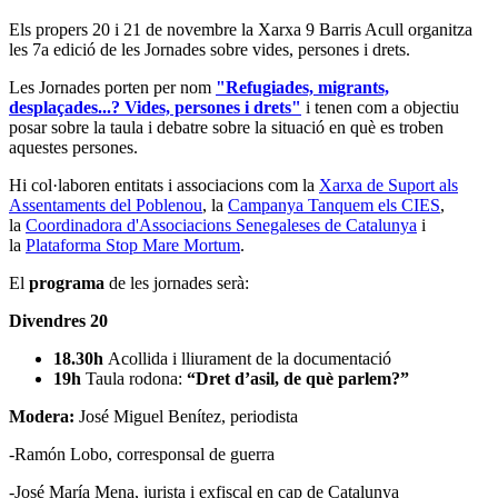
Els propers 20 i 21 de novembre la Xarxa 9 Barris Acull organitza
les 7a edició de les Jornades sobre vides, persones i drets.
Les Jornades porten per nom
"Refugiades, migrants,
desplaçades...? Vides, persones i drets"
i tenen com a objectiu
posar sobre la taula i debatre sobre la situació en què es troben
aquestes persones.
Hi col·laboren entitats i associacions com la
Xarxa de Suport als
Assentaments del Poblenou
, la
Campanya Tanquem els CIES
,
la
Coordinadora d'Associacions Senegaleses de Catalunya
i
la
Plataforma Stop Mare Mortum
.
El
programa
de les jornades serà:
Divendres 20
18.30h
Acollida i lliurament de la documentació
19h
Taula rodona:
“Dret d’asil, de què parlem?”
Modera:
José Miguel Benítez, periodista
-Ramón Lobo, corresponsal de guerra
-José María Mena, jurista i exfiscal en cap de Catalunya