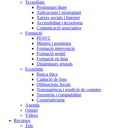
Tecnològic
Programari lliure
Aplicacions i programari
Xarxes socials i Internet
Accessibilitat i tecnologia
Comunicació associativa
Formació
PFAVC
Màsters i postgraus
Formació intervenció
Formació gestió
Formació en línia
Dinàmiques grupals
Econòmic
Banca ètica
Captació de fons
Obligacions fiscals
Transparència i rendició de comptes
Tresoreria i comptabilitat
Cooperativisme
Agenda
Opinió
Vídeos
Recursos
Tots