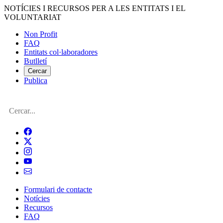
Vés
NOTÍCIES I RECURSOS PER A LES ENTITATS I EL
al
VOLUNTARIAT
contingut
Non Profit
FAQ
Menú
Entitats col·laboradores
del
Butlletí
compte
Cercar
Publica
d'usuari
Cerca
Formulari de contacte
Notícies
Navegació
Recursos
principal
FAQ