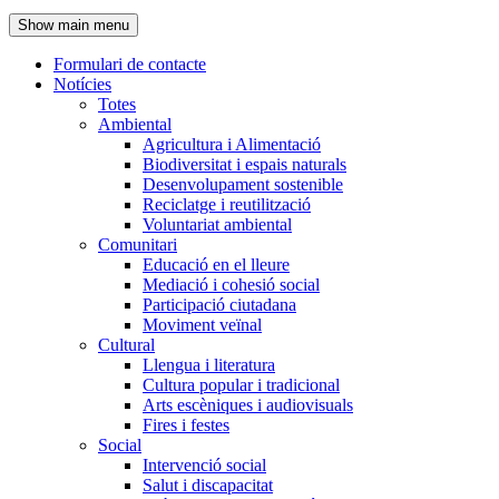
de
Show main menu
l'encapçalament
Formulari de contacte
Notícies
Navegació
Totes
principal
Ambiental
Agricultura i Alimentació
Biodiversitat i espais naturals
Desenvolupament sostenible
Reciclatge i reutilització
Voluntariat ambiental
Comunitari
Educació en el lleure
Mediació i cohesió social
Participació ciutadana
Moviment veïnal
Cultural
Llengua i literatura
Cultura popular i tradicional
Arts escèniques i audiovisuals
Fires i festes
Social
Intervenció social
Salut i discapacitat