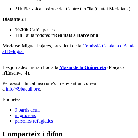
21h Pica-pica a càrrec del Centre Cruïlla (Ciutat Meridiana)
Dissabte 21
10.30h
Cafè i pastes
11h
Taula rodona:
“Realitats a Barcelona”
Modera:
Miguel Pajares, president de la
Comissió Catalana d'Ajuda
al Refugiat
Les jornades tindran lloc a la
Masia de la Guineueta
(Plaça ca
n'Ensenya, 4).
Per assistir-hi cal inscriure's-hi enviant un correu
a
info@9bacull.org
.
Etiquetes
9 barris acull
migracions
persones refugiades
Comparteix i difon