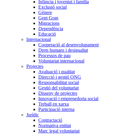
Infància i joventut i família
Exclusió social
Gènere
Gent Gran
Migracions
Dependència
Educació
Internacional
Cooperació al desenvolupament
Drets humans i desigualtat
Processos de pau
Voluntariat internacional
Projectes
Avaluació i qualitat
Direcció i gestió ONG
Responsabilitat social
Gestió del voluntariat
Disseny de projectes
Innovació i emprenedoria social
Treball en xarxa
Participació interna
Jurídic
Contractació
Normativa entitat
Marc legal voluntariat