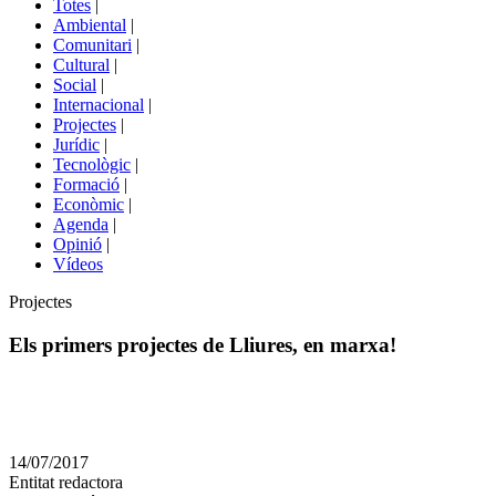
Totes
|
menú
Ambiental
|
de
Comunitari
|
portals
Cultural
|
Social
|
Internacional
|
Projectes
|
Jurídic
|
Tecnològic
|
Formació
|
Econòmic
|
Agenda
|
Opinió
|
Vídeos
Àmbit
Projectes
de
la
Els primers projectes de Lliures, en marxa!
notícia
Comparteix
Compartir
en
14/07/2017
altres
Entitat redactora