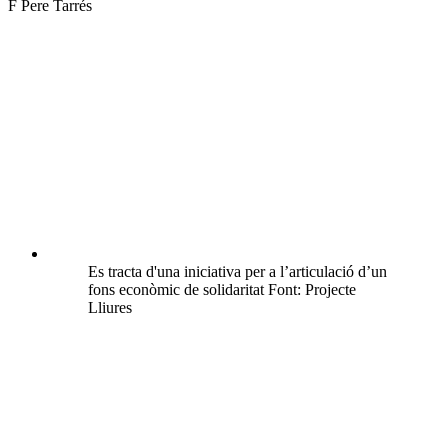
xarxes
F Pere Tarrés
socials
Es tracta d'una iniciativa per a l’articulació d’un
fons econòmic de solidaritat Font: Projecte
Lliures