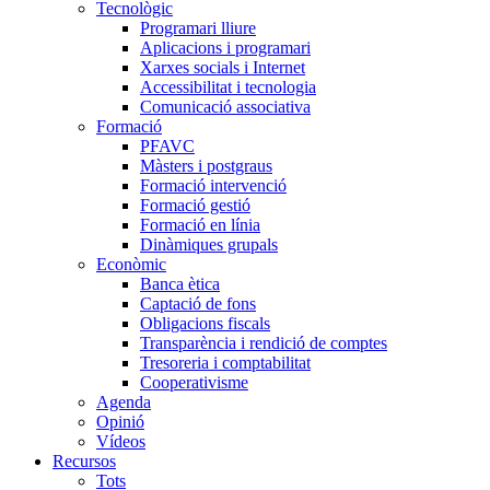
Tecnològic
Programari lliure
Aplicacions i programari
Xarxes socials i Internet
Accessibilitat i tecnologia
Comunicació associativa
Formació
PFAVC
Màsters i postgraus
Formació intervenció
Formació gestió
Formació en línia
Dinàmiques grupals
Econòmic
Banca ètica
Captació de fons
Obligacions fiscals
Transparència i rendició de comptes
Tresoreria i comptabilitat
Cooperativisme
Agenda
Opinió
Vídeos
Recursos
Tots