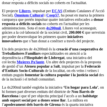
donar resposta a dèficits socials no coberts en l'actualitat.
El projecte
Lliures
, impulsat per
ECAS
(Entitats Catalanes d’Acció
Social),
Òmnium Cultural
i
Coop57
, ha posat en marxa la primera
campanya que pretén impulsar quatre iniciatives enfocades a
donar
resposta a dèficits socials
no coberts en l'actualitat per les
administracions. Sota el nom
4x200mil
, Lliures vol aconseguir,
gràcies a la col·laboració de la societat civil,
200.000 €
que serveixin
per poder desenvolupar les primeres quatre
iniciatives
innovadores
que s’han donat a conèixer a través del projecte.
Un dels projectes de 4x200mil és la
creació d’una cooperativa de
Treballadores Familiars
especialitzades en atenció a la
dependència a
l’Hospitalet de Llobregat
, una iniciativa del
col·lectiu
Mujeres Pa'lante
. Un altre dels projectes és la proposta
de gestió d’un
Ateneu popular a Salt
, impulsat per la
Federació
d’Entitats Socio-Culturals
de la localitat, on els veïns i veïnes i
entitats puguin
fomentar la cultura popular i la justícia social
des
de la inclusió i el treball comunitari.
La 4x200mil també engloba la iniciativa
‘Un hogar para Lola’
, on
hi formen part diverses entitats del districte de
Nou Barris de
Barcelona
i que té per objectiu principal l’accés a un
habitatge
amb suport social per a dones sense llar
. La millora en
l’
apoderament dels barris de Girona
és la quarta iniciativa