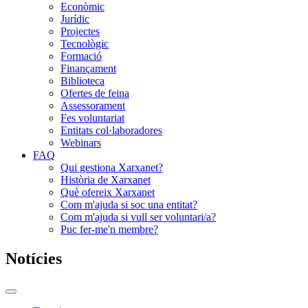
Econòmic
Jurídic
Projectes
Tecnològic
Formació
Finançament
Biblioteca
Ofertes de feina
Assessorament
Fes voluntariat
Entitats col·laboradores
Webinars
FAQ
Qui gestiona Xarxanet?
Història de Xarxanet
Què ofereix Xarxanet
Com m'ajuda si soc una entitat?
Com m'ajuda si vull ser voluntari/a?
Puc fer-me'n membre?
Notícies
Commutador
del