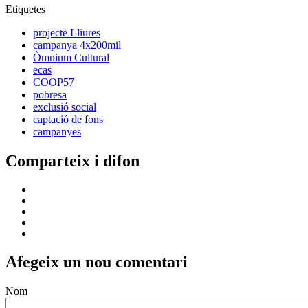
Etiquetes
projecte Lliures
campanya 4x200mil
Òmnium Cultural
ecas
COOP57
pobresa
exclusió social
captació de fons
campanyes
Comparteix i difon
Afegeix un nou comentari
Nom