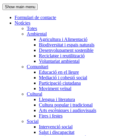
de
Show main menu
l'encapçalament
Formulari de contacte
Notícies
Navegació
Totes
principal
Ambiental
Agricultura i Alimentació
Biodiversitat i espais naturals
Desenvolupament sostenible
Reciclatge i reutilització
Voluntariat ambiental
Comunitari
Educació en el lleure
Mediació i cohesió social
Participació ciutadana
Moviment veïnal
Cultural
Llengua i literatura
Cultura popular i tradicional
Arts escèniques i audiovisuals
Fires i festes
Social
Intervenció social
Salut i discapacitat