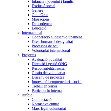
Infància i joventut i família
Exclusió social
Gènere
Gent Gran
Migracions
Dependència
Educació
Internacional
Cooperació al desenvolupament
Drets humans i desigualtat
Processos de pau
Voluntariat internacional
Projectes
Avaluació i qualitat
Direcció i gestió ONG
Responsabilitat social
Gestió del voluntariat
Disseny de projectes
Innovació i emprenedoria social
Treball en xarxa
Participació interna
Jurídic
Contractació
Normativa entitat
Marc legal voluntariat