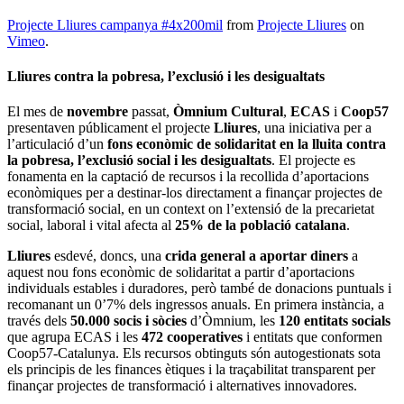
Projecte Lliures campanya #4x200mil
from
Projecte Lliures
on
Vimeo
.
Lliures contra la pobresa, l’exclusió i les desigualtats
El mes de
novembre
passat,
Òmnium Cultural
,
ECAS
i
Coop57
presentaven públicament el projecte
Lliures
, una iniciativa per a
l’articulació d’un
fons econòmic de solidaritat en la lluita contra
la pobresa, l’exclusió social i les desigualtats
. El projecte es
fonamenta en la captació de recursos i la recollida d’aportacions
econòmiques per a destinar-los directament a finançar projectes de
transformació social, en un context on l’extensió de la precarietat
social, laboral i vital afecta al
25% de la població catalana
.
Lliures
esdevé, doncs, una
crida general a aportar diners
a
aquest nou fons econòmic de solidaritat a partir d’aportacions
individuals estables i duradores, però també de donacions puntuals i
recomanant un 0’7% dels ingressos anuals. En primera instància, a
través dels
50.000 socis i sòcies
d’Òmnium, les
120 entitats socials
que agrupa ECAS i les
472 cooperatives
i entitats que conformen
Coop57-Catalunya. Els recursos obtinguts són autogestionats sota
els principis de les finances ètiques i la traçabilitat transparent per
finançar projectes de transformació i alternatives innovadores.