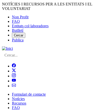
Vés
NOTÍCIES I RECURSOS PER A LES ENTITATS I EL
al
VOLUNTARIAT
contingut
Non Profit
FAQ
Menú
Entitats col·laboradores
del
Butlletí
compte
Cercar
Publica
d'usuari
Cerca
Formulari de contacte
Notícies
Navegació
Recursos
principal
FAQ