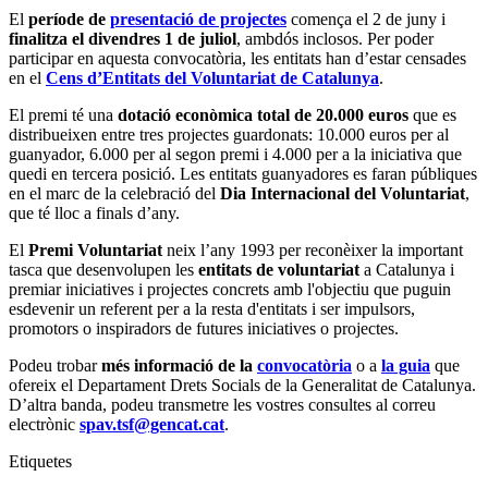
El
període de
presentació de projectes
comença el 2 de juny i
finalitza el divendres 1 de juliol
, ambdós inclosos. Per poder
participar en aquesta convocatòria, les entitats han d’estar censades
en el
Cens d’Entitats del Voluntariat de Catalunya
.
El premi té una
dotació econòmica total de 20.000 euros
que es
distribueixen entre tres projectes guardonats: 10.000 euros per al
guanyador, 6.000 per al segon premi i 4.000 per a la iniciativa que
quedi en tercera posició. Les entitats guanyadores es faran públiques
en el marc de la celebració del
Dia Internacional del Voluntariat
,
que té lloc a finals d’any.
El
Premi Voluntariat
neix l’any 1993 per reconèixer la important
tasca que desenvolupen les
entitats de voluntariat
a Catalunya i
premiar iniciatives i projectes concrets amb l'objectiu que puguin
esdevenir un referent per a la resta d'entitats i ser impulsors,
promotors o inspiradors de futures iniciatives o projectes.
Podeu trobar
més informació de la
convocatòria
o a
la guia
que
ofereix el Departament Drets Socials de la Generalitat de Catalunya.
D’altra banda, podeu transmetre les vostres consultes al correu
electrònic
spav.tsf@gencat.cat
.
Etiquetes