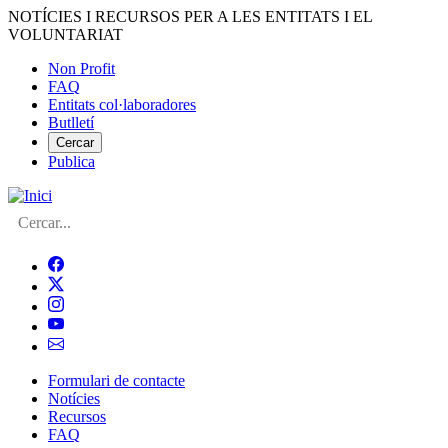
Vés
NOTÍCIES I RECURSOS PER A LES ENTITATS I EL
al
VOLUNTARIAT
contingut
Non Profit
FAQ
Menú
Entitats col·laboradores
del
Butlletí
compte
Cercar
Publica
d'usuari
Cerca
Formulari de contacte
Notícies
Navegació
Recursos
principal
FAQ