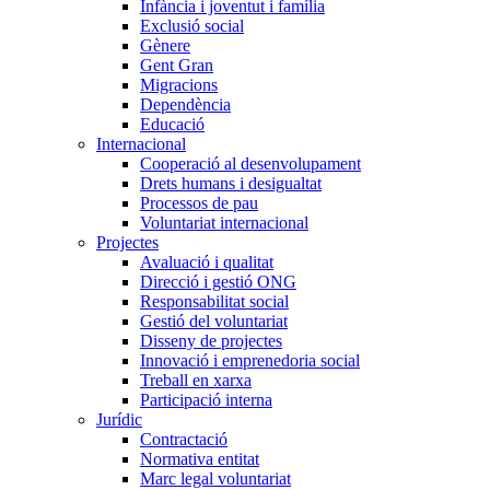
Infància i joventut i família
Exclusió social
Gènere
Gent Gran
Migracions
Dependència
Educació
Internacional
Cooperació al desenvolupament
Drets humans i desigualtat
Processos de pau
Voluntariat internacional
Projectes
Avaluació i qualitat
Direcció i gestió ONG
Responsabilitat social
Gestió del voluntariat
Disseny de projectes
Innovació i emprenedoria social
Treball en xarxa
Participació interna
Jurídic
Contractació
Normativa entitat
Marc legal voluntariat