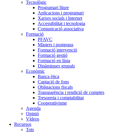
Tecnològic
Programari lliure
Aplicacions i programari
Xarxes socials i Internet
Accessibilitat i tecnologia
Comunicació associativa
Formació
PFAVC
Màsters i postgraus
Formació intervenció
Formació gestió
Formació en línia
Dinàmiques grupals
Econòmic
Banca ètica
Captació de fons
Obligacions fiscals
Transparència i rendició de comptes
Tresoreria i comptabilitat
Cooperativisme
Agenda
Opinió
Vídeos
Recursos
Tots