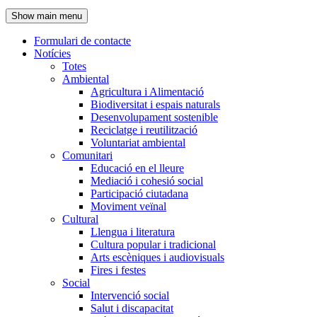
de
Show main menu
l'encapçalament
Formulari de contacte
Notícies
Navegació
Totes
principal
Ambiental
Agricultura i Alimentació
Biodiversitat i espais naturals
Desenvolupament sostenible
Reciclatge i reutilització
Voluntariat ambiental
Comunitari
Educació en el lleure
Mediació i cohesió social
Participació ciutadana
Moviment veïnal
Cultural
Llengua i literatura
Cultura popular i tradicional
Arts escèniques i audiovisuals
Fires i festes
Social
Intervenció social
Salut i discapacitat