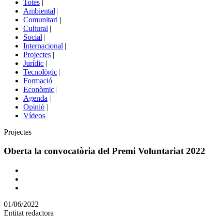
Totes
|
menú
Ambiental
|
de
Comunitari
|
portals
Cultural
|
Social
|
Internacional
|
Projectes
|
Jurídic
|
Tecnològic
|
Formació
|
Econòmic
|
Agenda
|
Opinió
|
Vídeos
Àmbit
Projectes
de
la
Oberta la convocatòria del Premi Voluntariat 2022
notícia
Comparteix
Compartir
en
01/06/2022
altres
Entitat redactora
xarxes