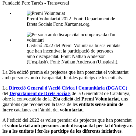
Fundació Pere Tarrés - Transversal
socials
Premi Voluntariat 2022. Font: Departament de
Drets Socials Font: Xarxanet.org
L'edició 2022 del Premi Voluntaria busca entitats
que han incentivat la participació de persones
amb discapacitat. Font: Nathan Anderson
(Unsplash). Font: Nathan Anderson (Unsplash).
La 29a edició premia els projectes que han potenciat el voluntariat
amb persones amb discapacitat, fent-les partícips de les entitats.
La
Direcció General d’Acció Cívica i Comunitària (DGACC)
del
Departament de Drets Socials
de la Generalitat de Catalunya,
obre la convocatòria de la
29a edició
del
Premi Voluntariat
, uns
guardons que reconeixen la tasca de les
entitats sense ànim de
lucre
catalanes en l’àmbit del
voluntariat
.
A l’edició del 2022 es volen premiar els projectes que han potenciat
el
voluntariat amb persones amb discapacitat per tal d’integrar-
les a les entitats i fer-les partícips de les diferents iniciatives.