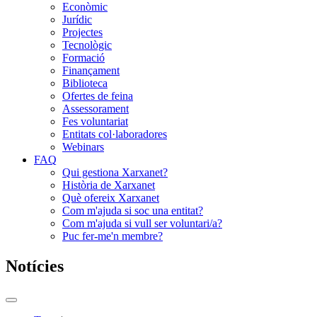
Econòmic
Jurídic
Projectes
Tecnològic
Formació
Finançament
Biblioteca
Ofertes de feina
Assessorament
Fes voluntariat
Entitats col·laboradores
Webinars
FAQ
Qui gestiona Xarxanet?
Història de Xarxanet
Què ofereix Xarxanet
Com m'ajuda si soc una entitat?
Com m'ajuda si vull ser voluntari/a?
Puc fer-me'n membre?
Notícies
Commutador
del