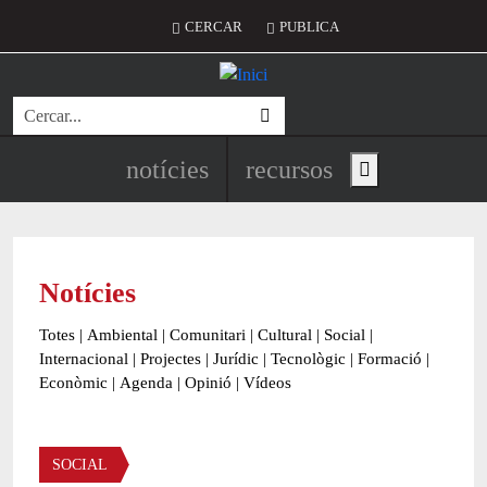
Vés al contingut
Menú del compte d'usuari
CERCAR
PUBLICA
Cerca
Navegació principal de l'encapç
notícies
recursos
Show main menu
Notícies
Totes
|
Ambiental
|
Comunitari
|
Cultural
|
Social
|
Internacional
|
Projectes
|
Jurídic
|
Tecnològic
|
Formació
|
Econòmic
|
Agenda
|
Opinió
|
Vídeos
Àmbit de la notícia
SOCIAL