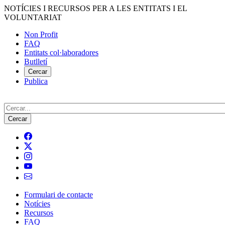
Vés
NOTÍCIES I RECURSOS PER A LES ENTITATS I EL
al
VOLUNTARIAT
contingut
Non Profit
FAQ
Menú
Entitats col·laboradores
del
Butlletí
compte
Cercar
Publica
d'usuari
Cerca
Formulari de contacte
Notícies
Navegació
Recursos
principal
FAQ