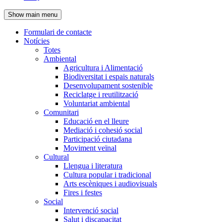
de
Show main menu
l'encapçalament
Formulari de contacte
Notícies
Navegació
Totes
principal
Ambiental
Agricultura i Alimentació
Biodiversitat i espais naturals
Desenvolupament sostenible
Reciclatge i reutilització
Voluntariat ambiental
Comunitari
Educació en el lleure
Mediació i cohesió social
Participació ciutadana
Moviment veïnal
Cultural
Llengua i literatura
Cultura popular i tradicional
Arts escèniques i audiovisuals
Fires i festes
Social
Intervenció social
Salut i discapacitat