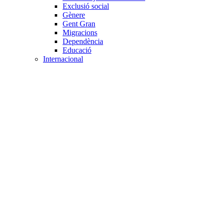
Exclusió social
Gènere
Gent Gran
Migracions
Dependència
Educació
Internacional
Cooperació al desenvolupament
Drets humans i desigualtat
Processos de pau
Voluntariat internacional
Projectes
Avaluació i qualitat
Direcció i gestió ONG
Responsabilitat social
Gestió del voluntariat
Disseny de projectes
Innovació i emprenedoria social
Treball en xarxa
Participació interna
Jurídic
Contractació
Normativa entitat
Marc legal voluntariat
Tecnològic