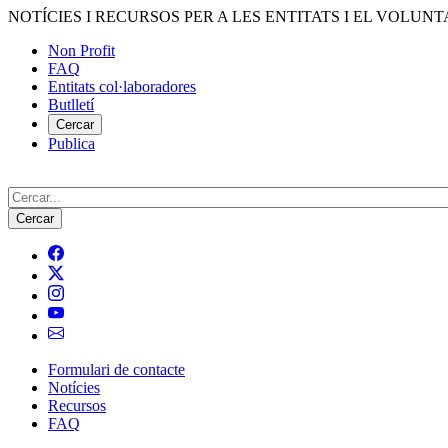
Vés
NOTÍCIES I RECURSOS PER A LES ENTITATS I EL VOLUNT
al
Non Profit
contingut
FAQ
Menú
Entitats col·laboradores
del
Butlletí
compte
Cercar
Publica
d'usuari
Cerca
Formulari de contacte
Notícies
Navegació
Recursos
principal
FAQ
de