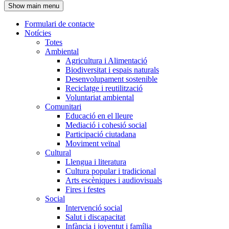
Show main menu
l'encapçalament
Formulari de contacte
Notícies
Navegació
Totes
principal
Ambiental
Agricultura i Alimentació
Biodiversitat i espais naturals
Desenvolupament sostenible
Reciclatge i reutilització
Voluntariat ambiental
Comunitari
Educació en el lleure
Mediació i cohesió social
Participació ciutadana
Moviment veïnal
Cultural
Llengua i literatura
Cultura popular i tradicional
Arts escèniques i audiovisuals
Fires i festes
Social
Intervenció social
Salut i discapacitat
Infància i joventut i família