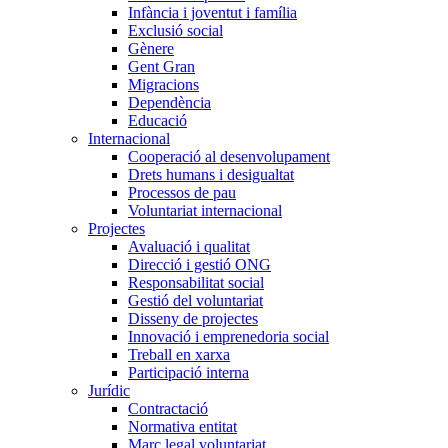
Infància i joventut i família
Exclusió social
Gènere
Gent Gran
Migracions
Dependència
Educació
Internacional
Cooperació al desenvolupament
Drets humans i desigualtat
Processos de pau
Voluntariat internacional
Projectes
Avaluació i qualitat
Direcció i gestió ONG
Responsabilitat social
Gestió del voluntariat
Disseny de projectes
Innovació i emprenedoria social
Treball en xarxa
Participació interna
Jurídic
Contractació
Normativa entitat
Marc legal voluntariat