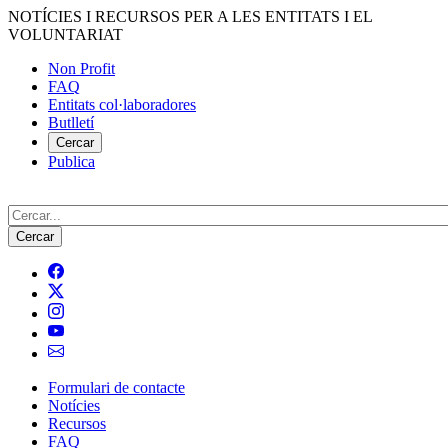
Vés
NOTÍCIES I RECURSOS PER A LES ENTITATS I EL
al
VOLUNTARIAT
contingut
Non Profit
FAQ
Menú
Entitats col·laboradores
del
Butlletí
compte
Cercar
Publica
d'usuari
Cerca
Formulari de contacte
Notícies
Navegació
Recursos
principal
FAQ