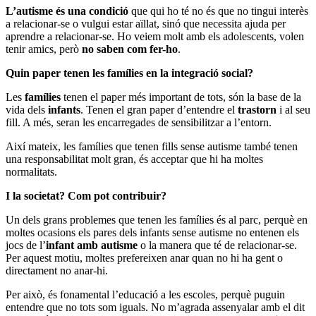
L’autisme és una condició
que qui ho té no és que no tingui interès
a relacionar-se o vulgui estar aïllat, sinó que necessita ajuda per
aprendre a relacionar-se. Ho veiem molt amb els adolescents, volen
tenir amics, però
no saben com fer-ho
.
Quin paper tenen les famílies en la integració social?
Les
famílies
tenen el paper més important de tots, són la base de la
vida dels
infants
. Tenen el gran paper d’entendre el
trastorn
i al seu
fill. A més, seran les encarregades de sensibilitzar a l’entorn.
Així mateix, les famílies que tenen fills sense autisme també tenen
una responsabilitat molt gran, és acceptar que hi ha moltes
normalitats.
I la societat? Com pot contribuir?
Un dels grans problemes que tenen les famílies és al parc, perquè en
moltes ocasions els pares dels infants sense autisme no entenen els
jocs de l’
infant amb autisme
o la manera que té de relacionar-se.
Per aquest motiu, moltes prefereixen anar quan no hi ha gent o
directament no anar-hi.
Per això, és fonamental l’educació a les escoles, perquè puguin
entendre que no tots som iguals. No m’agrada assenyalar amb el dit