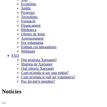
Econòmic
Jurídic
Projectes
Tecnològic
Formació
Finançament
Biblioteca
Ofertes de feina
Assessorament
Fes voluntariat
Entitats col·laboradores
Webinars
FAQ
Qui gestiona Xarxanet?
Història de Xarxanet
Què ofereix Xarxanet
Com m'ajuda si soc una entitat?
Com m'ajuda si vull ser voluntari/a?
Puc fer-me'n membre?
Notícies
Commutador