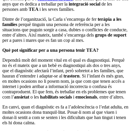
anys que es dedica a treballar per la
integració social
de les
persones amb
TEA
i les seves famílies.
Dintre de l’organització, la Carla s’encarrega de fer
teràpia a les
famílies
perquè tinguin una persona de referència per a les
situacions que puguin sorgir a casa, dubtes o conflictes de conducte,
entre d’altres. Així mateix, també s’encarrega dels
grups de suport
per a pares i mares que es fan un cop al mes.
Què pot significar per a una persona tenir TEA?
Dependrà molt del moment vital en el qual es diagnostiqui. Perquè
no és el mateix que a un bebè es diagnostiqui als dos o tres anys,
que el diagnòstic afectarà l’infant, però sobretot a les famílies, que
hauran d’entendre i adaptar-se al
trastorn
. Si l’infant és més gran,
en moltes ocasions no li posem nom, ja que com que tenen accés a
internet i poden arribar a informació incorrecta o confusa és
contraproduent. El que fem, és treballar en els problemes que tenen
com l’
ansietat
o les
habilitats socials
i
emocionals
, entre d’altres.
En canvi, quan el diagnòstic es fa a l’adolescència o l’edat adulta, en
moltes ocasions dona tranquil·litat. Posar-li nom al que viuen i
donar-li sentit a com se senten i les dificultats que han tingut i tenen
els hi dona calma.