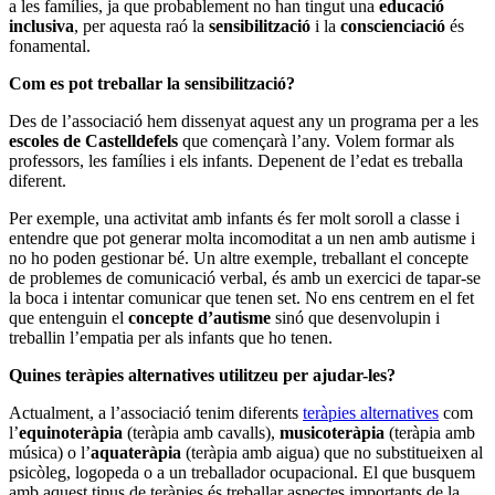
a les famílies, ja que probablement no han tingut una
educació
inclusiva
, per aquesta raó la
sensibilització
i la
conscienciació
és
fonamental.
Com es pot treballar la sensibilització?
Des de l’associació hem dissenyat aquest any un programa per a les
escoles de Castelldefels
que començarà l’any. Volem formar als
professors, les famílies i els infants. Depenent de l’edat es treballa
diferent.
Per exemple, una activitat amb infants és fer molt soroll a classe i
entendre que pot generar molta incomoditat a un nen amb autisme i
no ho poden gestionar bé. Un altre exemple, treballant el concepte
de problemes de comunicació verbal, és amb un exercici de tapar-se
la boca i intentar comunicar que tenen set. No ens centrem en el fet
que entenguin el
concepte d’autisme
sinó que desenvolupin i
treballin l’empatia per als infants que ho tenen.
Quines teràpies alternatives utilitzeu per ajudar-les?
Actualment, a l’associació tenim diferents
teràpies alternatives
com
l’
equinoteràpia
(teràpia amb cavalls),
musicoteràpia
(teràpia amb
música) o l’
aquateràpia
(teràpia amb aigua) que no substitueixen al
psicòleg, logopeda o a un treballador ocupacional. El que busquem
amb aquest tipus de teràpies és treballar aspectes importants de la