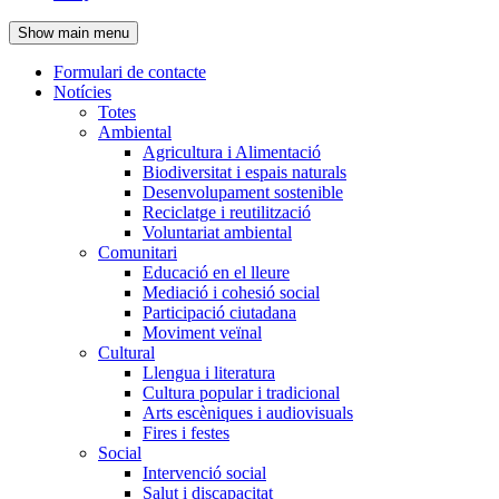
de
Show main menu
l'encapçalament
Formulari de contacte
Notícies
Navegació
Totes
principal
Ambiental
Agricultura i Alimentació
Biodiversitat i espais naturals
Desenvolupament sostenible
Reciclatge i reutilització
Voluntariat ambiental
Comunitari
Educació en el lleure
Mediació i cohesió social
Participació ciutadana
Moviment veïnal
Cultural
Llengua i literatura
Cultura popular i tradicional
Arts escèniques i audiovisuals
Fires i festes
Social
Intervenció social
Salut i discapacitat