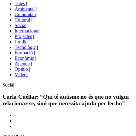
del
Totes
|
menú
Ambiental
|
de
Comunitari
|
portals
Cultural
|
Social
|
Internacional
|
Projectes
|
Jurídic
|
Tecnològic
|
Formació
|
Econòmic
|
Agenda
|
Opinió
|
Vídeos
Àmbit
Social
de
la
Carla Cuéllar: “Qui té autisme no és que no vulgui
notícia
relacionar-se, sinó que necessita ajuda per fer-ho”
Comparteix
Compartir
en