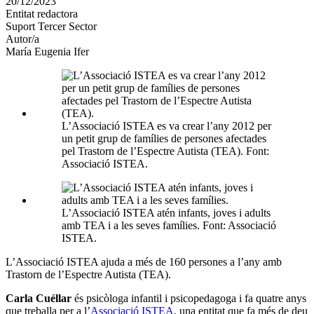
20/12/2023
altres
Entitat redactora
xarxes
Suport Tercer Sector
socials
Autor/a
María Eugenia Ifer
L’Associació ISTEA es va crear l’any 2012 per
un petit grup de famílies de persones afectades
pel Trastorn de l’Espectre Autista (TEA). Font:
Associació ISTEA.
L’Associació ISTEA atén infants, joves i adults
amb TEA i a les seves famílies. Font: Associació
ISTEA.
L’Associació ISTEA ajuda a més de 160 persones a l’any amb
Trastorn de l’Espectre Autista (TEA).
Carla Cuéllar
és psicòloga infantil i psicopedagoga i fa quatre anys
que treballa per a l’
Associació ISTEA
, una entitat que fa més de deu