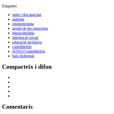
Etiquetes
salut i discapacitat
autisme
equinoteràpia
gestió de les emocions
musicoteràpia
integració social
educació inclusiva
castelldefels
ISTEA Castelldefels
baix llobregat
Comparteix i difon
Comentaris