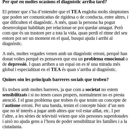
Per què en moltes ocasions el diagnòstic arriba tard?
El primer que s’ha d’entendre que el
TEA
engloba molts símptomes
que poden ser comunicatius de rigidesa o de conducta, entre altres, i
que dificulten el diagnòstic. A més, quan la persona ha pogut
desenvolupar habilitats per relacionar-se pot quedar amagat. Però
com que és un trastorn per a tota la vida, quan perdi el ritme del seu
entorn pot ser un moment en el qual, busqui ajuda i arribi al
diagnòstic.
A més, moltes vegades venen amb un diagnòstic erroni, perquè han
donat voltes perquè es pensaven que era un
problema emocional
o
de
depressió
. I quan arriben a un espai on es té una mirada més
global i especialitzat en el
TEA
és quan s’arriba al diagnòstic.
Quines són les principals barreres socials que troben?
Es troben amb moltes barreres, ja que com a
societat
no estem
sensibilitzats
i si no tenen casos propers, normalment no es presta
atenció. I el gran problema que troben és que tenim un concepte de
l’
autisme
erroni. Per una banda, tenim el concepte bàsic d’un nen
que no té interès a jugar amb altres que vol estar aïllat, etc. I per
l’altre, a les sèries de televisió veiem que són persones superdotades
i això no ajuda gens a l’hora de poder sensibilitzar les famílies i a la
ciutadania.