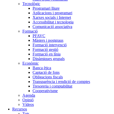
Tecnològic
Programari lliure
Aplicacions i programari
Xarxes socials i Internet
Accessibilitat i tecnologia
Comunicació associativa
Formació
PFAVC
Màsters i postgraus
Formació intervenció
Formació gestió
Formació en línia
Dinàmiques grupals
Econòmic
Banca ètica
Captació de fons
Obligacions fiscals
Transparència i rendició de comptes
Tresoreria i comptabilitat
Cooperativisme
Agenda
Opinió
Vídeos
Recursos
Tots