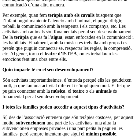
comunicació d’una altra manera.
Per exemple, quan fem
teràpia amb els cavalls
busquem que
l’infant pugui mantenir l’atenció amb l’animal, el pugui dirigir,
treballi la comunicació amb la terapeuta i els companys, etc. Les
activitats amb animals són fonamentals per al seu desenvolupament.
De la
teràpia
que es fa l’
aigua
, estan enfocades en la comunicació i
les habilitats. Finalment, amb la música es treballa amb grups i es
pretén que puguin connectar-se, respectar les regles, la comprensió,
etc. Al gener, torna el
teatre d’ISTEA
, on es treballaran les
emocions fent una obra entre ells.
Quin impacte té en el seu desenvolupament?
Són activitats importantíssimes, d’entrada perquè ells les gaudeixen
molt, ja que fan una activitat diferent i s’impliquen molt. El fet que
puguin connectar amb la
música
, el
teatre
o els
animals
és
fonamental per al seu desenvolupament.
I totes les famílies poden accedir a aquest tipus d’activitats?
Sí, des de l’associació entenem que són teràpies costoses, per aquest
motiu,
subvencionem
una part de les activitats, una altra la
subvencionen empreses privades i una part petita la paguen les
famílies, però sempre intentem que sigui el
mínim possible
.