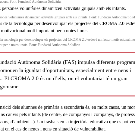
gadors. Font: Fundació Autònoma Solidària.
sones voluntàries dinamitzen activitats grupals amb els infants. Font: Fundació Autònoma Solid
 la tecnologia per desenvolupar els projectes del CROMA 2.0 esdevé un factor motivacional mo
nt per a noies i nois. Font: Fundació Autònoma Solidària.
undació Autònoma Solidària (FAS) impulsa diferents progra
omouen la igualtat d’oportunitats, especialment entre nens i
s. El CROMA 2.0 és un d’ells, on el voluntariat té un gran
agonisme.
ansició dels alumnes de primària a secundària és, en molts casos, un m
ans canvis pels infants (de centre, de companyes i companys, de profess
sors, d’ambient...). Un trasbals en la trajectòria educativa que es pot ve
at en el cas de nenes i nens en situació de vulnerabilitat.