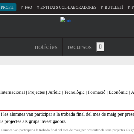
 del compte d'usuari
 PROFIT
FAQ
ENTITATS COL·LABORADORES
BUTLLETÍ
P
Navegació principal de l'encapç
notícies
recursos
Show main menu
Internacional
|
Projectes
|
Jurídic
|
Tecnològic
|
Formació
|
Econòmic
|
A
s alumnes van participar a la trobada final del mes de maig per presentar els seus projectes als g