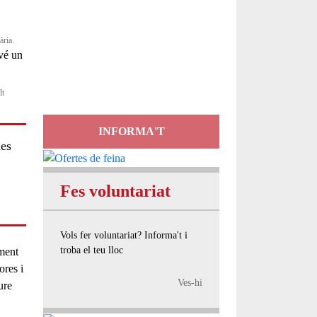
Servei
ària.
d'Assessorament
gratuït per a entitats
lt
INFORMA'T
mes
Fes voluntariat
Vols fer voluntariat? Informa't i
troba el teu lloc
oment
ores i
Ves-hi
ure