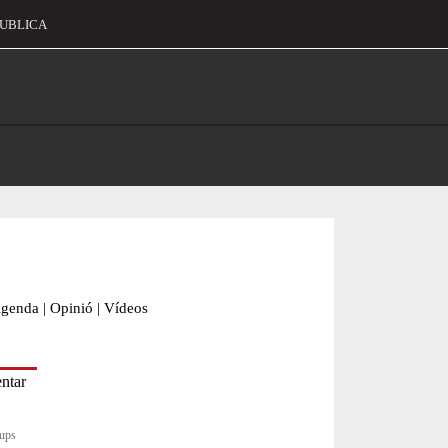
UBLICA
alament
genda
|
Opinió
|
Vídeos
rups