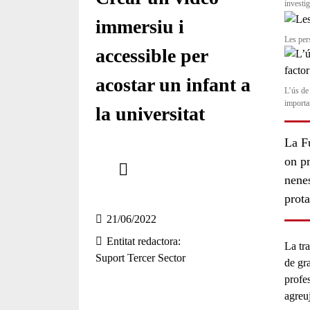
investi
immersiu i
Les per
accessible per
acostar un infant a
L’ús de
importa
la universitat
La F
Comparteix
on pr
nene
Compartir en altres xarxes socials
prot
21/06/2022
Entitat redactora
La tr
Suport Tercer Sector
de gr
profes
agreuj