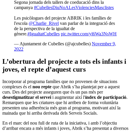
Segona jornada dels tallers de coeducació dins la
campanya
#CubellesDiuNoALesViolenciesMasclistes
Les psicòlogues del projecte ABRIK i les famílies de
l'escola
@Charlie_Rivel
van parlar de la integració des
de la perspectiva de la igualtat de
gènere.
#IgualtatCubelles
pic.twitter.com/yl6Wa3NsWH
— Ajuntament de Cubelles (@ajcubelles)
November 9,
2022
L’obertura del projecte a tots els infants i
joves, el repte d’aquest curs
Incorporar al programa famílies que no provenen de situacions
complexes és el
nou repte
que Abrik s’ha plantejat per a aquest
curs. Des del projecte asseguren que és un pas més per
desestigmatitzar el servei
i augmentar així l'
índex de participació
.
Remarquen que les criatures que hi arriben de forma voluntària
presenten una adherència més gran al programa, motivant així la
mainada que hi arriba derivada dels Serveis Socials.
En el marc del nou full de ruta de la iniciativa, i amb l’objectiu
d’arribar encara a més infants i joves, Abrik s’ha presentat a diversos