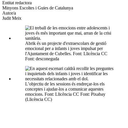
altres
Entitat redactora
xarxes
Minyons Escoltes i Guies de Catalunya
socials
Autor/a
Judit Meix
Abrik és un projecte d'extraescolars de gestió
emocional per a infants i joves impulsat per
l'Ajuntament de Cubelles. Font: Llicència CC
Font: desconeguda
L’objectiu de les sessions és endreçar-los els
conceptes i ajudar-los a comunicar aquestes
emocions. Font: Llicència CC Font: Pixabay
(Llicència CC)