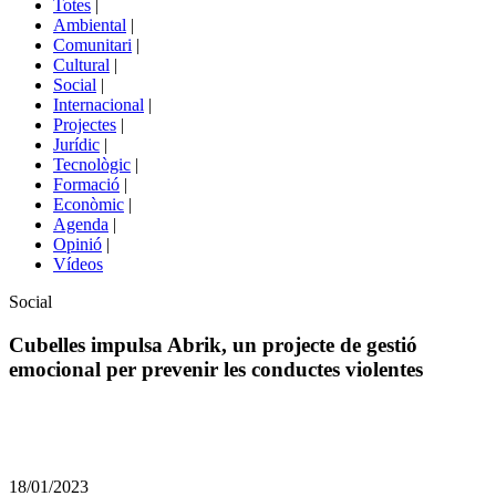
Totes
|
menú
Ambiental
|
de
Comunitari
|
portals
Cultural
|
Social
|
Internacional
|
Projectes
|
Jurídic
|
Tecnològic
|
Formació
|
Econòmic
|
Agenda
|
Opinió
|
Vídeos
Àmbit
Social
de
la
Cubelles impulsa Abrik, un projecte de gestió
notícia
emocional per prevenir les conductes violentes
Comparteix
Compartir
en
18/01/2023