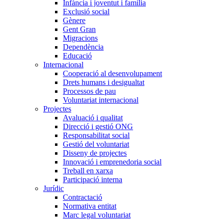
Infància i joventut i família
Exclusió social
Gènere
Gent Gran
Migracions
Dependència
Educació
Internacional
Cooperació al desenvolupament
Drets humans i desigualtat
Processos de pau
Voluntariat internacional
Projectes
Avaluació i qualitat
Direcció i gestió ONG
Responsabilitat social
Gestió del voluntariat
Disseny de projectes
Innovació i emprenedoria social
Treball en xarxa
Participació interna
Jurídic
Contractació
Normativa entitat
Marc legal voluntariat