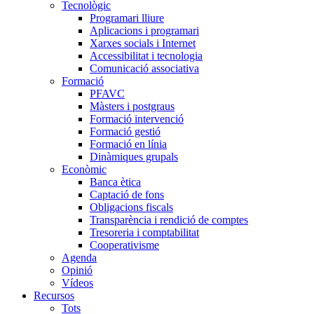
Tecnològic
Programari lliure
Aplicacions i programari
Xarxes socials i Internet
Accessibilitat i tecnologia
Comunicació associativa
Formació
PFAVC
Màsters i postgraus
Formació intervenció
Formació gestió
Formació en línia
Dinàmiques grupals
Econòmic
Banca ètica
Captació de fons
Obligacions fiscals
Transparència i rendició de comptes
Tresoreria i comptabilitat
Cooperativisme
Agenda
Opinió
Vídeos
Recursos
Tots