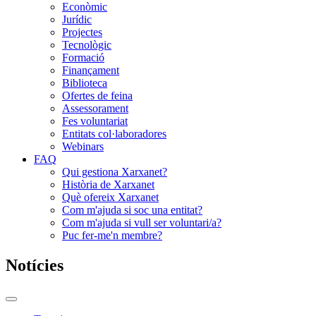
Econòmic
Jurídic
Projectes
Tecnològic
Formació
Finançament
Biblioteca
Ofertes de feina
Assessorament
Fes voluntariat
Entitats col·laboradores
Webinars
FAQ
Qui gestiona Xarxanet?
Història de Xarxanet
Què ofereix Xarxanet
Com m'ajuda si soc una entitat?
Com m'ajuda si vull ser voluntari/a?
Puc fer-me'n membre?
Notícies
Commutador
del