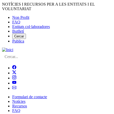
Vés
NOTÍCIES I RECURSOS PER A LES ENTITATS I EL
al
VOLUNTARIAT
contingut
Non Profit
FAQ
Menú
Entitats col·laboradores
del
Butlletí
compte
Cercar
Publica
d'usuari
Cerca
Formulari de contacte
Notícies
Navegació
Recursos
principal
FAQ