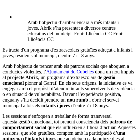
Amb l’objectiu d’arribar encara a més infants i
joves, Abrik s’ha presentat a diversos centres
educatius del municipi. Font: Llicència CC Font:
Llicència CC
Es tracta d'un programa d'extraescolars gratuïtes adreçat a infants i
joves, residents al municipi, d'entre 7 i 18 anys.
Amb l’objectiu de trencar amb els patrons socials que aboquen a
conductes violentes, l’
Ajuntament de Cubelles
dona un nou impuls
al
projecte Abrik
, un programa d’extraescolars de
gestió
emocional
pioner al Garraf. En els seus orígens, la iniciativa es va
engegar amb el propòsit d’atendre infants supervivents de violència
o en situació de vulnerabilitat. Davant l’experiència positiva,
enguany s’ha decidit prendre un
nou rumb
i obrir el servei
municipal a tots els
infants i joves
d’entre 7 i 18 anys.
Les sessions s’enfoquen a treballar de forma transversal
aquesta gestió emocional, tot prenent consciència dels
patrons de
comportament social
que els influeixen a l’hora d’actuar. Aquestes
sessions, que són gratuïtes, compten amb la participació d’
una
quinzena d’infants i joves
que acudeixen cada quinze dies al