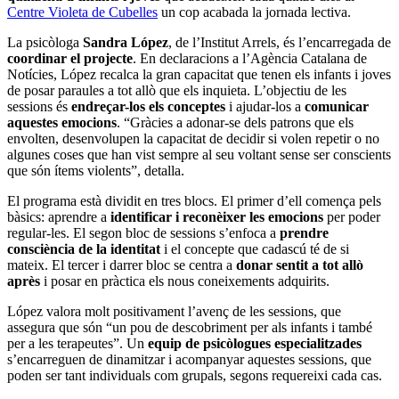
Centre Violeta de Cubelles
un cop acabada la jornada lectiva.
La psicòloga
Sandra López
, de l’Institut Arrels, és l’encarregada de
coordinar el projecte
. En declaracions a l’Agència Catalana de
Notícies, López recalca la gran capacitat que tenen els infants i joves
de posar paraules a tot allò que els inquieta. L’objectiu de les
sessions és
endreçar-los els conceptes
i ajudar-los a
comunicar
aquestes emocions
. “Gràcies a adonar-se dels patrons que els
envolten, desenvolupen la capacitat de decidir si volen repetir o no
algunes coses que han vist sempre al seu voltant sense ser conscients
que són ítems violents”, detalla.
El programa està dividit en tres blocs. El primer d’ell comença pels
bàsics: aprendre a
identificar i reconèixer les emocions
per poder
regular-les. El segon bloc de sessions s’enfoca a
prendre
consciència de la identitat
i el concepte que cadascú té de si
mateix. El tercer i darrer bloc se centra a
donar sentit a tot allò
après
i posar en pràctica els nous coneixements adquirits.
López valora molt positivament l’avenç de les sessions, que
assegura que són “un pou de descobriment per als infants i també
per a les terapeutes”. Un
equip de psicòlogues
especialitzades
s’encarreguen de dinamitzar i acompanyar aquestes sessions, que
poden ser tant individuals com grupals, segons requereixi cada cas.