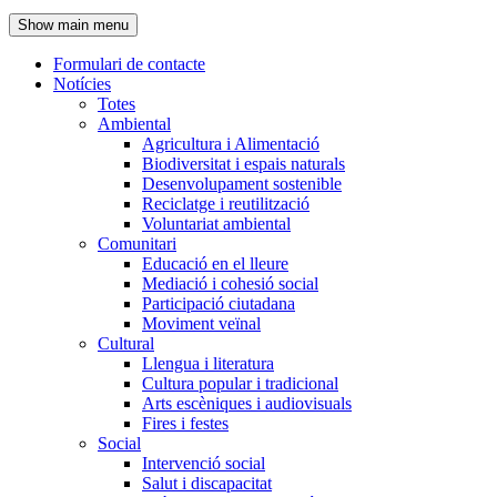
de
Show main menu
l'encapçalament
Formulari de contacte
Notícies
Navegació
Totes
principal
Ambiental
Agricultura i Alimentació
Biodiversitat i espais naturals
Desenvolupament sostenible
Reciclatge i reutilització
Voluntariat ambiental
Comunitari
Educació en el lleure
Mediació i cohesió social
Participació ciutadana
Moviment veïnal
Cultural
Llengua i literatura
Cultura popular i tradicional
Arts escèniques i audiovisuals
Fires i festes
Social
Intervenció social
Salut i discapacitat