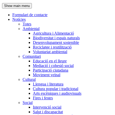
de
Show main menu
l'encapçalament
Formulari de contacte
Notícies
Navegació
Totes
principal
Ambiental
Agricultura i Alimentació
Biodiversitat i espais naturals
Desenvolupament sostenible
Reciclatge i reutilització
Voluntariat ambiental
Comunitari
Educació en el lleure
Mediació i cohesió social
Participació ciutadana
Moviment veïnal
Cultural
Llengua i literatura
Cultura popular i tradicional
Arts escèniques i audiovisuals
Fires i festes
Social
Intervenció social
Salut i discapacitat