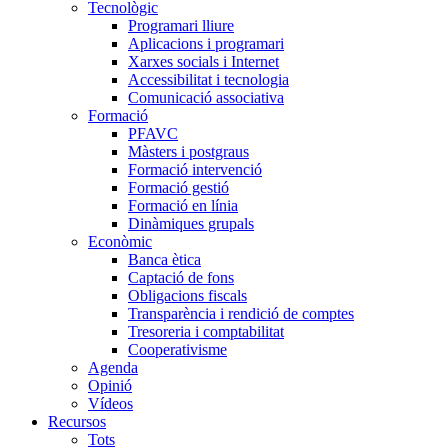
Tecnològic
Programari lliure
Aplicacions i programari
Xarxes socials i Internet
Accessibilitat i tecnologia
Comunicació associativa
Formació
PFAVC
Màsters i postgraus
Formació intervenció
Formació gestió
Formació en línia
Dinàmiques grupals
Econòmic
Banca ètica
Captació de fons
Obligacions fiscals
Transparència i rendició de comptes
Tresoreria i comptabilitat
Cooperativisme
Agenda
Opinió
Vídeos
Recursos
Tots