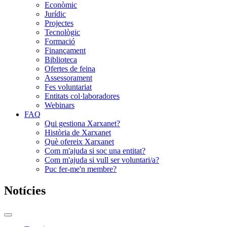
Econòmic
Jurídic
Projectes
Tecnològic
Formació
Finançament
Biblioteca
Ofertes de feina
Assessorament
Fes voluntariat
Entitats col·laboradores
Webinars
FAQ
Qui gestiona Xarxanet?
Història de Xarxanet
Què ofereix Xarxanet
Com m'ajuda si soc una entitat?
Com m'ajuda si vull ser voluntari/a?
Puc fer-me'n membre?
Notícies
Commutador
del