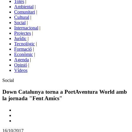
Totes
|
menú
Ambiental
|
de
Comunitari
|
portals
Cultural
|
Social
|
Internacional
|
Projectes
|
Jurídic
|
Tecnològic
|
Formació
|
Econòmic
|
Agenda
|
Opinió
|
Vídeos
Àmbit
Social
de
la
Down Catalunya torna a PortAventura World amb
notícia
la jornada "Fent Amics"
Comparteix
Compartir
en
16/10/2017
altres