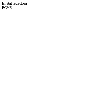
Entitat redactora
xarxes
FCVS
socials