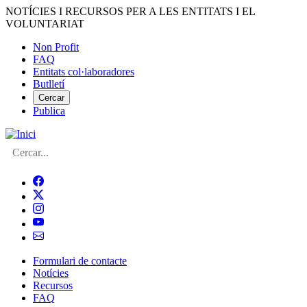
Vés
NOTÍCIES I RECURSOS PER A LES ENTITATS I EL
al
VOLUNTARIAT
contingut
Non Profit
FAQ
Menú
Entitats col·laboradores
del
Butlletí
compte
Cercar
Publica
d'usuari
Cerca
Formulari de contacte
Notícies
Navegació
Recursos
principal
FAQ