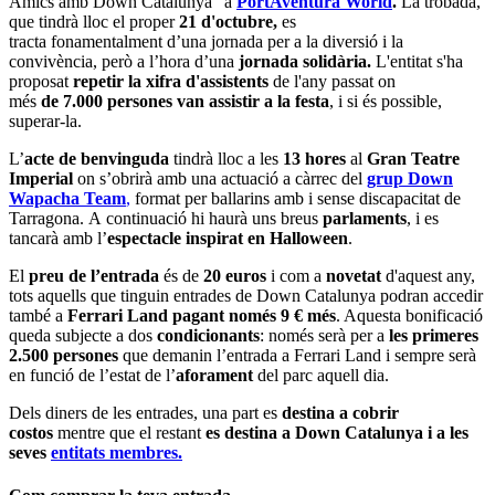
Amics amb Down Catalunya" a
PortAventura World
.
La trobada,
que tindrà lloc el proper
21 d'octubre,
es
tracta fonamentalment d’una jornada per a la diversió i la
convivència, però a l’hora d’una
jornada solidària.
L'entitat s'ha
proposat
repetir la xifra d'assistents
de l'any passat on
més
de 7.000 persones van assistir a la festa
, i si és possible,
superar-la.
L’
acte de benvinguda
tindrà lloc a les
13 hores
al
Gran Teatre
Imperial
on s’obrirà amb una actuació a càrrec del
grup
Down
Wapacha Team
,
format per ballarins amb i sense discapacitat de
Tarragona. A continuació hi haurà uns breus
parlaments
, i es
tancarà amb l’
espectacle inspirat en Halloween
.
El
preu de l’entrada
és de
20 euros
i com a
novetat
d'aquest any,
tots aquells que tinguin entrades de Down Catalunya podran accedir
també a
Ferrari Land pagant només 9 € més
. Aquesta bonificació
queda subjecte a dos
condicionants
: només serà per a
les primeres
2.500 persones
que demanin l’entrada a Ferrari Land i sempre serà
en funció de l’estat de l’
aforament
del parc aquell dia.
Dels diners de les entrades, una part es
destina a cobrir
costos
mentre que el restant
es destina a Down Catalunya i a les
seves
entitats membres.