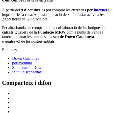
Com comprar la teva entrada
A partir del
9 d’octubre
es pot comprar les
entrades per
internet
i
imprimir-les a casa. Aquesta aplicació deixarà d’estar activa a les
23.59 hores del 20 d’octubre.
Per altra banda, es compta amb la col·laboració de les botigues de
calçats Querol
i de la
Fundació MRW
com a punts de venda i
també demanar les entrades a la
seu de Down Catalunya
o qualsevol de les nostres entitats.
Etiquetes
Down Catalunya
portaventura
Síndrome de Down
salut i discapacitat
Comparteix i difon