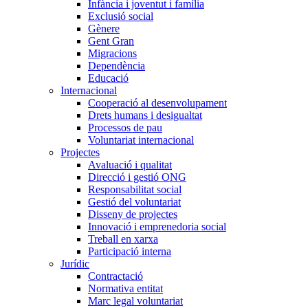
Infància i joventut i família
Exclusió social
Gènere
Gent Gran
Migracions
Dependència
Educació
Internacional
Cooperació al desenvolupament
Drets humans i desigualtat
Processos de pau
Voluntariat internacional
Projectes
Avaluació i qualitat
Direcció i gestió ONG
Responsabilitat social
Gestió del voluntariat
Disseny de projectes
Innovació i emprenedoria social
Treball en xarxa
Participació interna
Jurídic
Contractació
Normativa entitat
Marc legal voluntariat