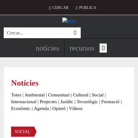
Vés al contingut
Menú del compte d'usuari
CERCAR
PUBLICA
Cerca
Navegació principal de l'encapç
notícies
recursos
Show main menu
Notícies
Totes
|
Ambiental
|
Comunitari
|
Cultural
|
Social
|
Internacional
|
Projectes
|
Jurídic
|
Tecnològic
|
Formació
|
Econòmic
|
Agenda
|
Opinió
|
Vídeos
Àmbit de la notícia
SOCIAL