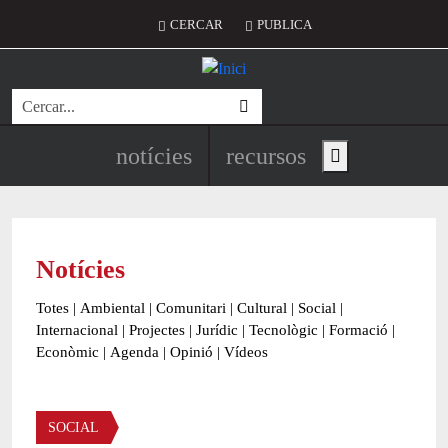
Vés al contingut
Menú del compte d'usuari
CERCAR
PUBLICA
Cerca
Navegació principal de l'encapç
notícies
recursos
Show main menu
Notícies
Totes
|
Ambiental
|
Comunitari
|
Cultural
|
Social
|
Internacional
|
Projectes
|
Jurídic
|
Tecnològic
|
Formació
|
Econòmic
|
Agenda
|
Opinió
|
Vídeos
Àmbit de la notícia
SOCIAL