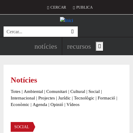
Vés al contingut
Menú del compte d'usuari
CERCAR
PUBLICA
Cerca
Navegació principal de l'encapç
notícies
recursos
Show main menu
Notícies
Totes
|
Ambiental
|
Comunitari
|
Cultural
|
Social
|
Internacional
|
Projectes
|
Jurídic
|
Tecnològic
|
Formació
|
Econòmic
|
Agenda
|
Opinió
|
Vídeos
Àmbit de la notícia
SOCIAL