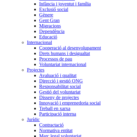
Infància i joventut i família
Exclusió social
Gènere
Gent Gran
Migracions
Dependència
Educació
Internacional
Cooperació al desenvolupament
Drets humans i desigualtat
Processos de pau
Voluntariat internacional
Projectes
Avaluació i qualitat
Direcció i gestió ONG
Responsabilitat social
Gestió del voluntariat
Disseny de projectes
Innovació i emprenedoria social
Treball en xarxa
Participació interna
Jurídic
Contractació
Normativa entitat
Marc legal voluntariat