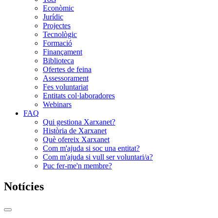
Econòmic
Jurídic
Projectes
Tecnològic
Formació
Finançament
Biblioteca
Ofertes de feina
Assessorament
Fes voluntariat
Entitats col·laboradores
Webinars
FAQ
Qui gestiona Xarxanet?
Història de Xarxanet
Què ofereix Xarxanet
Com m'ajuda si soc una entitat?
Com m'ajuda si vull ser voluntari/a?
Puc fer-me'n membre?
Notícies
Commutador