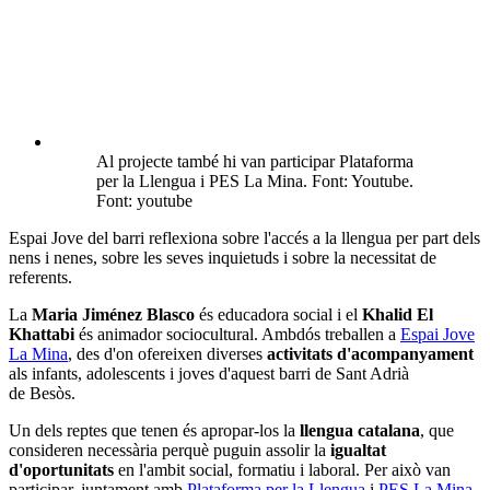
Al projecte també hi van participar Plataforma
per la Llengua i PES La Mina. Font: Youtube.
Font: youtube
Espai Jove del barri reflexiona sobre l'accés a la llengua per part dels
nens i nenes, sobre les seves inquietuds i sobre la necessitat de
referents.
La
Maria Jiménez Blasco
és educadora social i el
Khalid El
Khattabi
és animador sociocultural. Ambdós treballen a
Espai Jove
La Mina
, des d'on ofereixen diverses
activitats d'acompanyament
als infants, adolescents i joves d'aquest barri de Sant Adrià
de Besòs.
Un dels reptes que tenen és apropar-los la
llengua catalana
, que
consideren necessària perquè puguin assolir la
igualtat
d'oportunitats
en l'ambit social, formatiu i laboral. Per això van
participar, juntament amb
Plataforma per la Llengua
i
PES La Mina
,