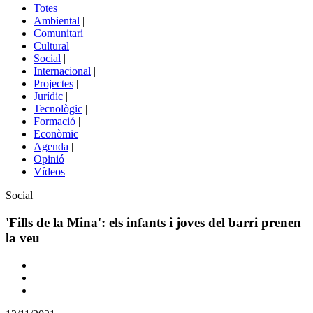
del
Totes
|
menú
Ambiental
|
de
Comunitari
|
portals
Cultural
|
Social
|
Internacional
|
Projectes
|
Jurídic
|
Tecnològic
|
Formació
|
Econòmic
|
Agenda
|
Opinió
|
Vídeos
Àmbit
Social
de
la
'Fills de la Mina': els infants i joves del barri prenen
notícia
la veu
Comparteix
Compartir
en