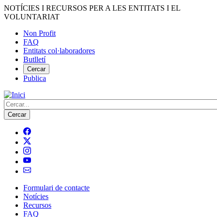
Vés
NOTÍCIES I RECURSOS PER A LES ENTITATS I EL
al
VOLUNTARIAT
contingut
Non Profit
FAQ
Menú
Entitats col·laboradores
del
Butlletí
compte
Cercar
Publica
d'usuari
Cerca
Formulari de contacte
Notícies
Navegació
Recursos
principal
FAQ