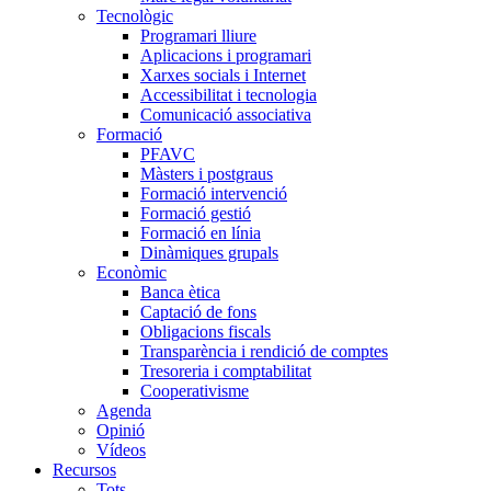
Tecnològic
Programari lliure
Aplicacions i programari
Xarxes socials i Internet
Accessibilitat i tecnologia
Comunicació associativa
Formació
PFAVC
Màsters i postgraus
Formació intervenció
Formació gestió
Formació en línia
Dinàmiques grupals
Econòmic
Banca ètica
Captació de fons
Obligacions fiscals
Transparència i rendició de comptes
Tresoreria i comptabilitat
Cooperativisme
Agenda
Opinió
Vídeos
Recursos
Tots