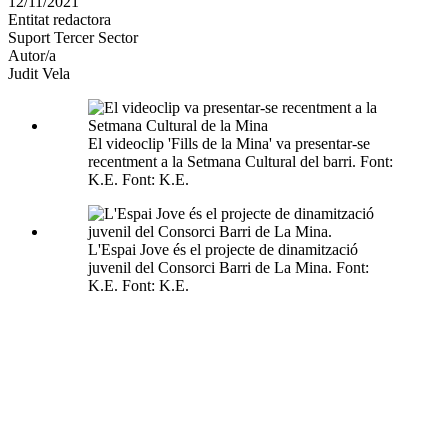
12/11/2021
altres
Entitat redactora
xarxes
Suport Tercer Sector
socials
Autor/a
Judit Vela
El videoclip 'Fills de la Mina' va presentar-se
recentment a la Setmana Cultural del barri. Font:
K.E. Font: K.E.
L'Espai Jove és el projecte de dinamització
juvenil del Consorci Barri de La Mina. Font:
K.E. Font: K.E.