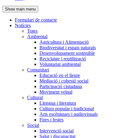
de
Show main menu
l'encapçalament
Formulari de contacte
Notícies
Navegació
Totes
principal
Ambiental
Agricultura i Alimentació
Biodiversitat i espais naturals
Desenvolupament sostenible
Reciclatge i reutilització
Voluntariat ambiental
Comunitari
Educació en el lleure
Mediació i cohesió social
Participació ciutadana
Moviment veïnal
Cultural
Llengua i literatura
Cultura popular i tradicional
Arts escèniques i audiovisuals
Fires i festes
Social
Intervenció social
Salut i discapacitat