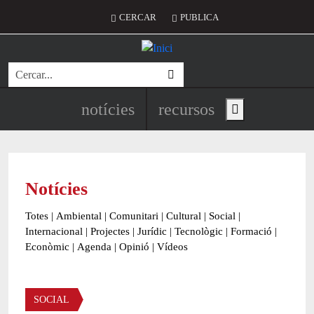
Vés al contingut
Menú del compte d'usuari
CERCAR
PUBLICA
Cerca
Navegació principal de l'encapç
notícies
recursos
Show main menu
Notícies
Totes
|
Ambiental
|
Comunitari
|
Cultural
|
Social
|
Internacional
|
Projectes
|
Jurídic
|
Tecnològic
|
Formació
|
Econòmic
|
Agenda
|
Opinió
|
Vídeos
Àmbit de la notícia
SOCIAL