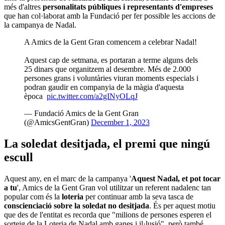
més d'altres
personalitats públiques i representants d'empreses
que han col·laborat amb la Fundació per fer possible les accions de
la campanya de Nadal.
A Amics de la Gent Gran comencem a celebrar Nadal!
Aquest cap de setmana, es portaran a terme alguns dels
25 dinars que organitzem al desembre. Més de 2.000
persones grans i voluntàries viuran moments especials i
podran gaudir en companyia de la màgia d'aquesta
època
pic.twitter.com/a2gINyOLqJ
— Fundació Amics de la Gent Gran
(@AmicsGentGran)
December 1, 2023
La soledat desitjada, el premi que ningú
escull
Aquest any, en el marc de la campanya '
Aquest Nadal, et pot tocar
a tu
', Amics de la Gent Gran vol utilitzar un referent nadalenc tan
popular com és la
loteria
per continuar amb la seva tasca de
conscienciació sobre la soledat no desitjada
. És per aquest motiu
que des de l'entitat es recorda que "milions de persones esperen el
sorteig de la Loteria de Nadal amb ganes i il·lusió", però també