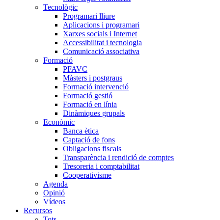
Tecnològic
Programari lliure
Aplicacions i programari
Xarxes socials i Internet
Accessibilitat i tecnologia
Comunicació associativa
Formació
PFAVC
Màsters i postgraus
Formació intervenció
Formació gestió
Formació en línia
Dinàmiques grupals
Econòmic
Banca ètica
Captació de fons
Obligacions fiscals
Transparència i rendició de comptes
Tresoreria i comptabilitat
Cooperativisme
Agenda
Opinió
Vídeos
Recursos
Tots