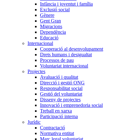
Infància i joventut i família
Exclusió social
Gènere
Gent Gran
Migracions
Dependència
Educació
Internacional
Cooperació al desenvolupament
Drets humans i desigualtat
Processos de pau
Voluntariat internacional
Projectes
Avaluació i qualitat
Direcció i gestió ONG
Responsabilitat social
Gestió del voluntariat
Disseny de projectes
Innovació i emprenedoria social
Treball en xarxa
Participació interna
Jurídic
Contractació
Normativa entitat
Marc legal voluntariat