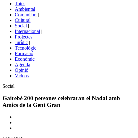
del
Totes
|
menú
Ambiental
|
de
Comunitari
|
portals
Cultural
|
Social
|
Internacional
|
Projectes
|
Jurídic
|
Tecnològic
|
Formació
|
Econòmic
|
Agenda
|
Opinió
|
Vídeos
Àmbit
Social
de
la
Gairebé 200 persones celebraran el Nadal amb
notícia
Amics de la Gent Gran
Comparteix
Compartir
en