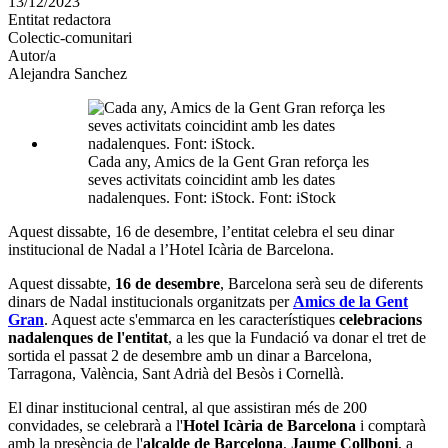
13/12/2023
altres
Entitat redactora
xarxes
Colectic-comunitari
socials
Autor/a
Alejandra Sanchez
Cada any, Amics de la Gent Gran reforça les
seves activitats coincidint amb les dates
nadalenques. Font: iStock. Font: iStock
Aquest dissabte, 16 de desembre, l’entitat celebra el seu dinar
institucional de Nadal a l’Hotel Icària de Barcelona.
Aquest dissabte,
16 de desembre
, Barcelona serà seu de diferents
dinars de Nadal institucionals organitzats per
Amics de la Gent
Gran
. Aquest acte s'emmarca en les característiques
celebracions
nadalenques de l'entitat
, a les que la Fundació va donar el tret de
sortida el passat 2 de desembre amb un dinar a Barcelona,
Tarragona, València, Sant Adrià del Besòs i Cornellà.
El dinar institucional central, al que assistiran més de 200
convidades, se celebrarà a l'
Hotel Icària de Barcelona
i comptarà
amb la presència de l'
alcalde de Barcelona
,
Jaume Collboni
, a