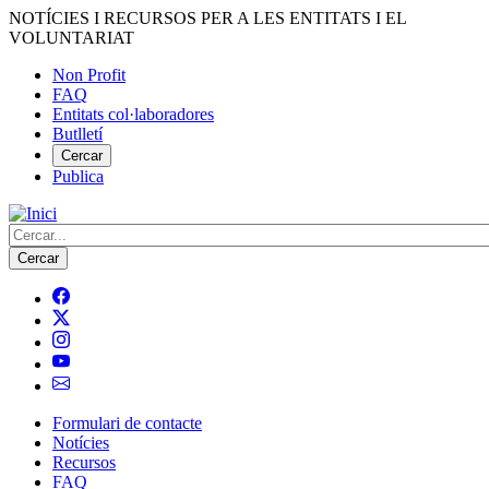
Vés
NOTÍCIES I RECURSOS PER A LES ENTITATS I EL
al
VOLUNTARIAT
contingut
Non Profit
FAQ
Menú
Entitats col·laboradores
del
Butlletí
compte
Cercar
Publica
d'usuari
Cerca
Formulari de contacte
Notícies
Navegació
Recursos
principal
FAQ