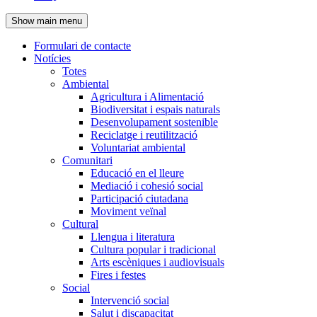
de
Show main menu
l'encapçalament
Formulari de contacte
Notícies
Navegació
Totes
principal
Ambiental
Agricultura i Alimentació
Biodiversitat i espais naturals
Desenvolupament sostenible
Reciclatge i reutilització
Voluntariat ambiental
Comunitari
Educació en el lleure
Mediació i cohesió social
Participació ciutadana
Moviment veïnal
Cultural
Llengua i literatura
Cultura popular i tradicional
Arts escèniques i audiovisuals
Fires i festes
Social
Intervenció social
Salut i discapacitat