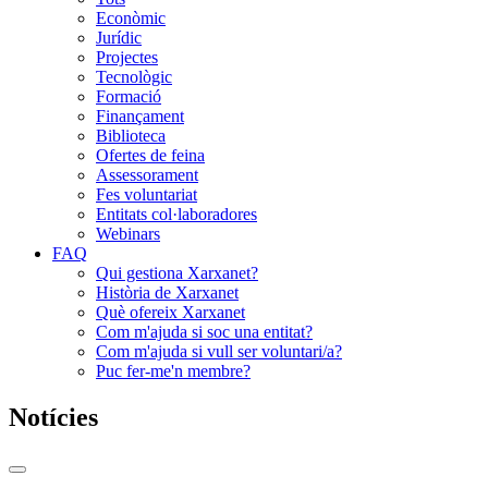
Econòmic
Jurídic
Projectes
Tecnològic
Formació
Finançament
Biblioteca
Ofertes de feina
Assessorament
Fes voluntariat
Entitats col·laboradores
Webinars
FAQ
Qui gestiona Xarxanet?
Història de Xarxanet
Què ofereix Xarxanet
Com m'ajuda si soc una entitat?
Com m'ajuda si vull ser voluntari/a?
Puc fer-me'n membre?
Notícies
Commutador