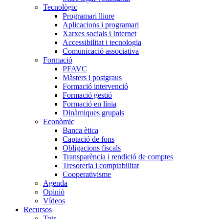
Tecnològic
Programari lliure
Aplicacions i programari
Xarxes socials i Internet
Accessibilitat i tecnologia
Comunicació associativa
Formació
PFAVC
Màsters i postgraus
Formació intervenció
Formació gestió
Formació en línia
Dinàmiques grupals
Econòmic
Banca ètica
Captació de fons
Obligacions fiscals
Transparència i rendició de comptes
Tresoreria i comptabilitat
Cooperativisme
Agenda
Opinió
Vídeos
Recursos
Tots