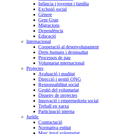
Infància i joventut i família
Exclusió social
Gènere
Gent Gran
Migracions
Dependència
Educació
Internacional
Cooperació al desenvolupament
Drets humans i desigualtat
Processos de pau
Voluntariat internacional
Projectes
Avaluació i qualitat
Direcció i gestió ONG
Responsabilitat social
Gestió del voluntariat
Disseny de projectes
Innovació i emprenedoria social
Treball en xarxa
Participació interna
Jurídic
Contractació
Normativa entitat
Marc legal voluntariat