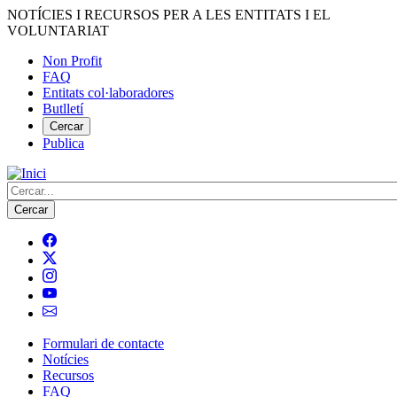
Vés
NOTÍCIES I RECURSOS PER A LES ENTITATS I EL
al
VOLUNTARIAT
contingut
Non Profit
FAQ
Menú
Entitats col·laboradores
del
Butlletí
compte
Cercar
Publica
d'usuari
Cerca
Formulari de contacte
Notícies
Navegació
Recursos
principal
FAQ