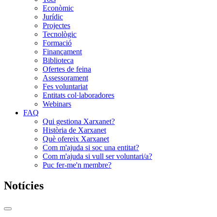
Econòmic
Jurídic
Projectes
Tecnològic
Formació
Finançament
Biblioteca
Ofertes de feina
Assessorament
Fes voluntariat
Entitats col·laboradores
Webinars
FAQ
Qui gestiona Xarxanet?
Història de Xarxanet
Què ofereix Xarxanet
Com m'ajuda si soc una entitat?
Com m'ajuda si vull ser voluntari/a?
Puc fer-me'n membre?
Notícies
Commutador