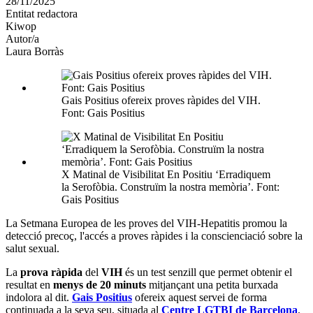
28/11/2025
altres
Entitat redactora
xarxes
Kiwop
socials
Autor/a
Laura Borràs
Gais Positius ofereix proves ràpides del VIH.
Font: Gais Positius
X Matinal de Visibilitat En Positiu ‘Erradiquem
la Serofòbia. Construïm la nostra memòria’. Font:
Gais Positius
La Setmana Europea de les proves del VIH-Hepatitis promou la
detecció precoç, l'accés a proves ràpides i la conscienciació sobre la
salut sexual.
La
prova ràpida
del
VIH
és un test senzill que permet obtenir el
resultat en
menys de 20 minuts
mitjançant una petita burxada
indolora al dit.
Gais Positius
ofereix aquest servei de forma
continuada a la seva seu, situada al
Centre LGTBI de Barcelona
.