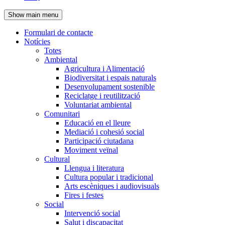
de
Show main menu
l'encapçalament
Formulari de contacte
Notícies
Navegació
Totes
principal
Ambiental
Agricultura i Alimentació
Biodiversitat i espais naturals
Desenvolupament sostenible
Reciclatge i reutilització
Voluntariat ambiental
Comunitari
Educació en el lleure
Mediació i cohesió social
Participació ciutadana
Moviment veïnal
Cultural
Llengua i literatura
Cultura popular i tradicional
Arts escèniques i audiovisuals
Fires i festes
Social
Intervenció social
Salut i discapacitat