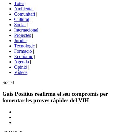
del
Totes
|
menú
Ambiental
|
de
Comunitari
|
portals
Cultural
|
Social
|
Internacional
|
Projectes
|
Jurídic
|
Tecnològic
|
Formació
|
Econòmic
|
Agenda
|
Opinió
|
Vídeos
Àmbit
Social
de
la
Gais Positius reafirma el seu compromís per
notícia
fomentar les proves ràpides del VIH
Comparteix
Compartir
en