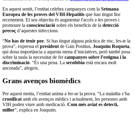
En aquest sentit, l’entitat celebra campanyes com la
Setmana
Europea de les proves del VIH-Hepatitis
que han tingut lloc
recentment. El seu objectiu és augmentar l'accés a les proves i
promoure la
conscienciació
sobre els beneficis de la
detecció
precoç
d’aquestes infeccions.
“
No has de tenir por
. Si has tingut alguna pràctica de risc, fes-te la
prova”, expressa el
president
de Gais Positius,
Joaquim Roqueta
,
qui dona importància a aquesta mena d’iniciatives, però també posa
sobre la taula la necessitat de fer
campanyes sobre l’estigma i la
discriminació
. “És una pena. La
serofòbia
està encara molt
ancorada”, afegeix.
Grans avenços biomèdics
Per aquest motiu, l’entitat anima a fer-se la prova. “La malaltia s’ha
cronificat
amb els avenços mèdics i actualment, les persones amb
VIH poden viure amb medicació.
Com més aviat es detecti,
millor
”, explica en Joaquim.